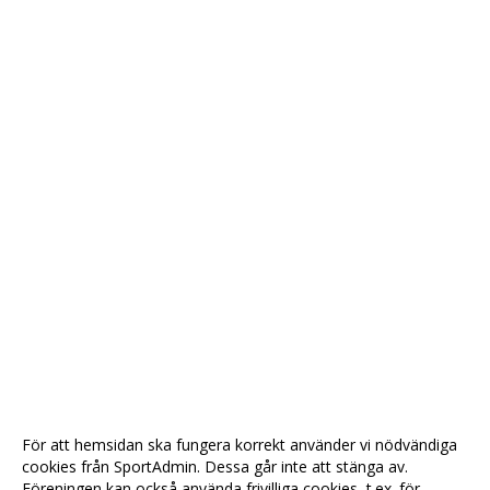
THE GOLDEN KITCHEN
MILLE LIRE
SPÅNGA OPTIK
RAINBOW
THE HIGHLANDER
DENNIS KÖTT
STYRELSEN
DOKUMENT
NYHETER
För att hemsidan ska fungera korrekt använder vi nödvändiga
VÅRA LAG/TRÄNARE
cookies från SportAdmin. Dessa går inte att stänga av.
Föreningen kan också använda frivilliga cookies, t.ex. för