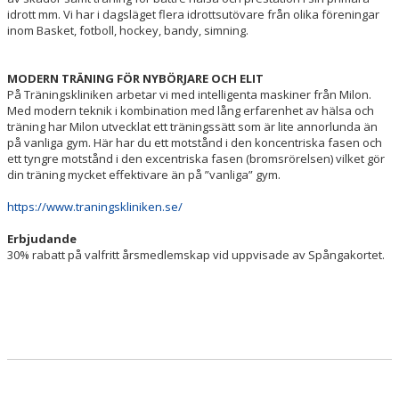
MEDLEMSAPP
idrott mm. Vi har i dagsläget flera idrottsutövare från olika föreningar
inom Basket, fotboll, hockey, bandy, simning.
BÖRJA SPELA
MODERN TRÄNING FÖR NYBÖRJARE OCH ELIT
BÖRJA COACHA
På Träningskliniken arbetar vi med intelligenta maskiner från Milon.
Med modern teknik i kombination med lång erfarenhet av hälsa och
träning har Milon utvecklat ett träningssätt som är lite annorlunda än
BLI LAGFÖRÄLDER
på vanliga gym. Här har du ett motstånd i den koncentriska fasen och
ett tyngre motstånd i den excentriska fasen (bromsrörelsen) vilket gör
BLI STÖDMEDLEM
din träning mycket effektivare än på ”vanliga” gym.
VILL DU SYNAS MED SPÅNGA BASKET?
https://www.traningskliniken.se/
Erbjudande
TRÄNINGSKLINIKEN
30% rabatt på valfritt årsmedlemskap vid uppvisade av Spångakortet.
MINILIGAN CUP 24/25
KELP
BR AXELSSONS
GEORGES KLIPP