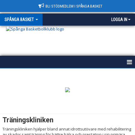
BLI STÖDMEDLEM I SPÅNGA BASKET
SPÅNGA BASKET
LOGGA IN
START
HISTORIA
POLICY
VÄRDEGRUND
Träningskliniken
KONTAKT & HALLAR
Träningskliniken hjälper bland annat idrottsutövare med rehabilitering
av skador samt träning för bättre hälsa och prestation i sin primära