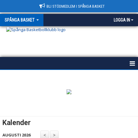
BLI STÖDMEDLEM I SPÅNGA BASKET
SPÅNGA BASKET
LOGGA IN
START
HISTORIA
POLICY
VÄRDEGRUND
Kalender
KONTAKT & HALLAR
AUGUSTI 2026