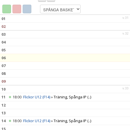
MEDLEMSAPP
STYRELSEN
v.31
01
02
DOKUMENT
v.32
03
NYHETER
04
05
VÅRA LAG/TRÄNARE
06
07
KALENDER
08
09
v.33
10
11
18:00
»
Träning, Spånga IP
(..)
Flickor U12 (F14)
12
13
14
18:00
»
Träning, Spånga IP
(..)
Flickor U12 (F14)
15