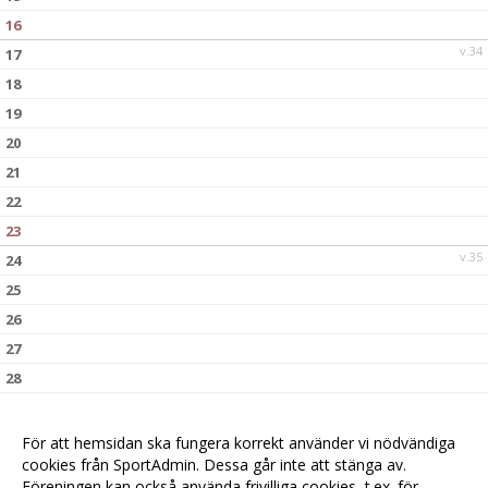
16
v.34
17
18
19
20
21
22
23
v.35
24
25
26
27
28
29
30
För att hemsidan ska fungera korrekt använder vi nödvändiga
cookies från SportAdmin. Dessa går inte att stänga av.
v.36
31
Föreningen kan också använda frivilliga cookies, t.ex. för