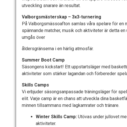
utveckling snarare än resultat.
Valborgsmästerskap – 3x3-turnering
På Valborgsmässoafton samlas våra spelare för en na
spännande matcher, musik och aktiviteter är detta en u
umgås över
åldersgränserna i en härlig atmosfär.
Summer Boot Camp
Säsongens kickstart! Ett uppstartsläger med baskettr
aktiviteter som stärker lagandan och förbereder spe
Skills Camps
Vi erbjuder säsongsanpassade träningsläger för spelare
elit. Varje camp är en chans att utveckla dina basket
minnen tillsammans med lagkamrater och tränare.
Winter Skills Camp:
Utövas under jullovet me
aktiviteter.