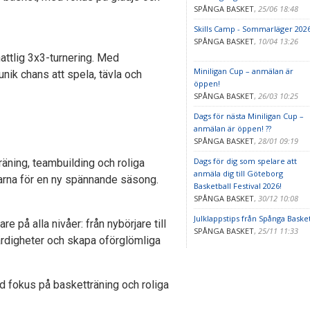
SPÅNGA BASKET
,
25/06 18:48
Skills Camp - Sommarläger 202
SPÅNGA BASKET
,
10/04 13:26
ttlig 3x3-turnering. Med
Miniligan Cup – anmälan är
nik chans att spela, tävla och
öppen!
SPÅNGA BASKET
,
26/03 10:25
Dags för nästa Miniligan Cup –
anmälan är öppen! ??
SPÅNGA BASKET
,
28/01 09:19
Dags för dig som spelare att
äning, teambuilding och roliga
anmäla dig till Göteborg
larna för en ny spännande säsong.
Basketball Festival 2026!
SPÅNGA BASKET
,
30/12 10:08
Julklappstips från Spånga Basket
 på alla nivåer: från nybörjare till
SPÅNGA BASKET
,
25/11 11:33
färdigheter och skapa oförglömliga
d fokus på basketträning och roliga