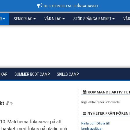
BLI STÖDMEDLEM I SPÅNGA BASKET
R
SENIORLAG
VÅRA LAG
STÖD SPÅNGA BASKET
VÅR
SKAP
SUMMER BOOT CAMP
SKILLS CAMP
KOMMANDE AKTIVITE
Inga aktiviteter inbokade
kt
🏀✨
NYHETER FRÅN FÖREN
10. Matcherna fokuserar på att
Naila och Olivia till
för basket, med fokus på glädje och
landslagsläger