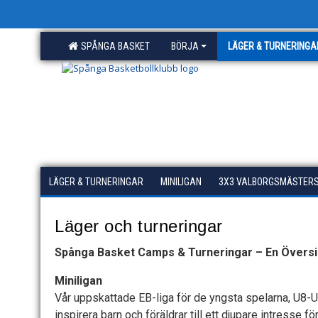
SPÅNGA BASKET
BÖRJA
LÄGER & TURNERINGA
LÄGER & TURNERINGAR
MINILIGAN
3X3 VALBORGSMÄSTER
Läger och turneringar
Spånga Basket Camps & Turneringar – En Översi
Miniligan
Vår uppskattade EB-liga för de yngsta spelarna, U8-U
inspirera barn och föräldrar till ett djupare intresse 