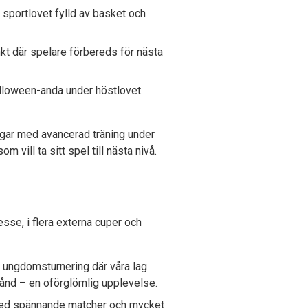
sportlovet fylld av basket och
 där spelare förbereds för nästa
lloween-anda under höstlovet.
dagar med avancerad träning under
 vill ta sitt spel till nästa nivå.
esse, i flera externa cuper och
 ungdomsturnering där våra lag
tånd – en oförglömlig upplevelse.
 med spännande matcher och mycket