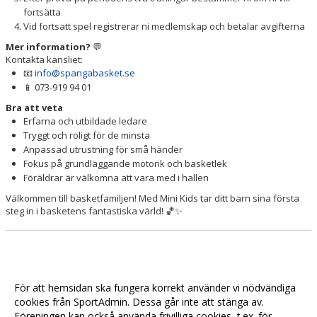
fortsätta
Vid fortsatt spel registrerar ni medlemskap och betalar avgifterna
Mer information?
💬
Kontakta kansliet:
📧
info@spangabasket.se
📱 073-919 94 01
Bra att veta
Erfarna och utbildade ledare
Tryggt och roligt för de minsta
Anpassad utrustning för små händer
Fokus på grundläggande motorik och basketlek
Föräldrar är välkomna att vara med i hallen
Välkommen till basketfamiljen! Med Mini Kids tar ditt barn sina första
steg in i basketens fantastiska värld! 🏀✨
För att hemsidan ska fungera korrekt använder vi nödvändiga
cookies från SportAdmin. Dessa går inte att stänga av.
Föreningen kan också använda frivilliga cookies, t.ex. för