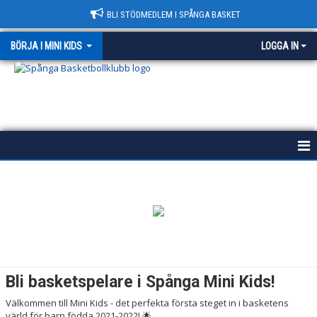
BLI STÖDMEDLEM I SPÅNGA BASKET
BÖRJA I MINI KIDS
LOGGA IN
HEM
NYHETER
Bli basketspelare i Spånga Mini Kids!
Välkommen till Mini Kids - det perfekta första steget in i basketens
värld för barn födda 2021-2022! 🌟