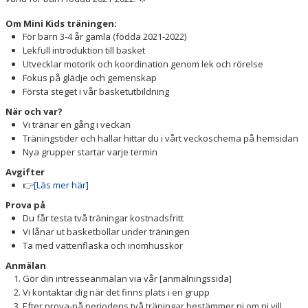
Om Mini Kids träningen:
För barn 3-4 år gamla (födda 2021-2022)
Lekfull introduktion till basket
Utvecklar motorik och koordination genom lek och rörelse
Fokus på glädje och gemenskap
Första steget i vår basketutbildning
När och var?
Vi tränar en gång i veckan
Träningstider och hallar hittar du i vårt veckoschema på hemsidan
Nya grupper startar varje termin
Avgifter
👉
[Läs mer här]
Prova på
Du får testa två träningar kostnadsfritt
Vi lånar ut basketbollar under träningen
Ta med vattenflaska och inomhusskor
Anmälan
Gör din intresseanmälan via vår [anmälningssida]
Vi kontaktar dig när det finns plats i en grupp
Efter prova-på periodens två träningar bestämmer ni om ni vill