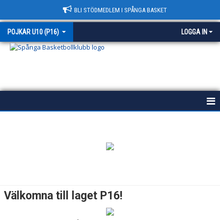
BLI STÖDMEDLEM I SPÅNGA BASKET
POJKAR U10 (P16)
LOGGA IN
SPÅNGA P16
NYHETER
KALENDER
KONTAKT
Välkomna till laget P16!