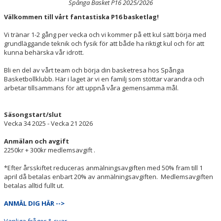
Spånga Basket P16 2025/2026
Välkommen till vårt fantastiska P16 basketlag!
Vi tränar 1-2 gång per vecka och vi kommer på ett kul sätt börja med
grundläggande teknik och fysik för att både ha riktigt kul och för att
kunna behärska vår idrott.
Bli en del av vårt team och börja din basketresa hos Spånga
Basketbollklubb. Här i laget är vi en familj som stöttar varandra och
arbetar tillsammans för att uppnå våra gemensamma mål.
Säsongstart/slut
Vecka 34 2025 - Vecka 21 2026
Anmälan och avgift
2250kr + 300kr medlemsavgift .
*Efter årsskiftet reduceras anmälningsavgiften med 50% fram till 1
april då betalas enbart 20% av anmälningsavgiften. Medlemsavgiften
betalas alltid fullt ut.
ANMÄL DIG HÄR -->
Vanliga frågor & svar