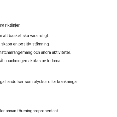
 riktlinjer:
m att basket ska vara roligt.
att skapa en positiv stämning.
matcharrangemang och andra aktiviteter.
 låt coachningen skötas av ledarna.
iga händelser som olyckor eller kränkningar.
ller annan föreningsrepresentant.