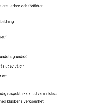
are, ledare och föräldrar.
bildning.
et."
undets grundidé:
lås ut av våld."
 att:
ig respekt ska alltid vara i fokus.
 med klubbens verksamhet.