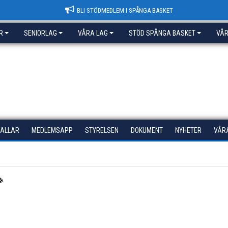
BLI STÖDMEDLEM I SPÅNGA BASKET
R
SENIORLAG
VÅRA LAG
STÖD SPÅNGA BASKET
VÅR
HALLAR
MEDLEMSAPP
STYRELSEN
DOKUMENT
NYHETER
VÅR
