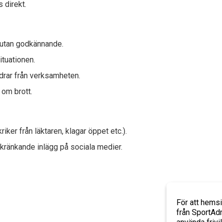
 direkt.
n utan godkännande.
tuationen.
ldrar från verksamheten.
 om brott.
ker från läktaren, klagar öppet etc.).
 kränkande inlägg på sociala medier.
För att hems
från SportAdm