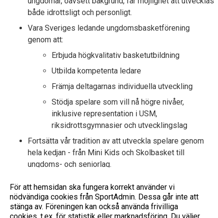
ungdomar, oavsett bakgrund, får möjlighet att utvecklas
både idrottsligt och personligt.
Vara Sveriges ledande ungdomsbasketförening
genom att:
Erbjuda högkvalitativ basketutbildning
Utbilda kompetenta ledare
Främja deltagarnas individuella utveckling
Stödja spelare som vill nå högre nivåer,
inklusive representation i USM,
riksidrottsgymnasier och utvecklingslag
Fortsätta vår tradition av att utveckla spelare genom
hela kedjan - från Mini Kids och Skolbasket till
ungdoms- och seniorlag.
Säkerställa att våra spelare får möjlighet att utvecklas
För att hemsidan ska fungera korrekt använder vi
genom deltagande i cuper som Göteborgs
nödvändiga cookies från SportAdmin. Dessa går inte att
Basketfestival och nationella mästerskap.
stänga av. Föreningen kan också använda frivilliga
cookies, t.ex. för statistik eller marknadsföring. Du väljer