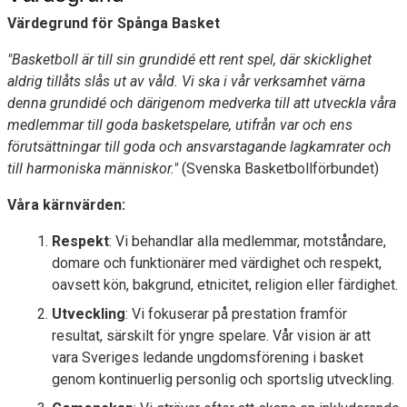
MEDLEMSAPP
Värdegrund för Spånga Basket
STYRELSEN
"Basketboll är till sin grundidé ett rent spel, där skicklighet
aldrig tillåts slås ut av våld. Vi ska i vår verksamhet värna
DOKUMENT
denna grundidé och därigenom medverka till att utveckla våra
medlemmar till goda basketspelare, utifrån var och ens
NYHETER
förutsättningar till goda och ansvarstagande lagkamrater och
till harmoniska människor."
VÅRA LAG/TRÄNARE
(Svenska Basketbollförbundet)
Våra kärnvärden:
KALENDER
Respekt
: Vi behandlar alla medlemmar, motståndare,
domare och funktionärer med värdighet och respekt,
oavsett kön, bakgrund, etnicitet, religion eller färdighet.
Utveckling
: Vi fokuserar på prestation framför
resultat, särskilt för yngre spelare. Vår vision är att
vara Sveriges ledande ungdomsförening i basket
genom kontinuerlig personlig och sportslig utveckling.