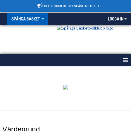
BLI STÖDMEDLEM I SPÅNGA BASKET
SPÅNGA BASKET
LOGGA IN
START
HISTORIA
POLICY
VÄRDEGRUND
KONTAKT & HALLAR
Värdegrund