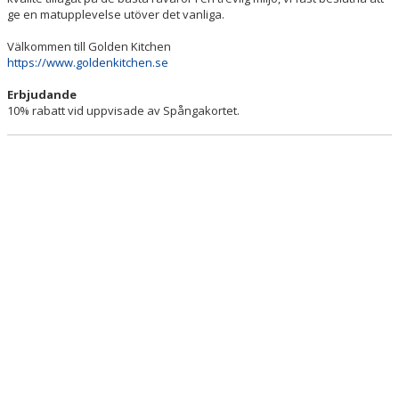
MEDLEMSAPP
ge en matupplevelse utöver det vanliga.
Välkommen till Golden Kitchen
BÖRJA SPELA
https://www.goldenkitchen.se
BÖRJA COACHA
Erbjudande
10% rabatt vid uppvisade av Spångakortet.
BLI LAGFÖRÄLDER
BLI STÖDMEDLEM
VILL DU SYNAS MED SPÅNGA BASKET?
TRÄNINGSKLINIKEN
MINILIGAN CUP 24/25
KELP
BR AXELSSONS
GEORGES KLIPP