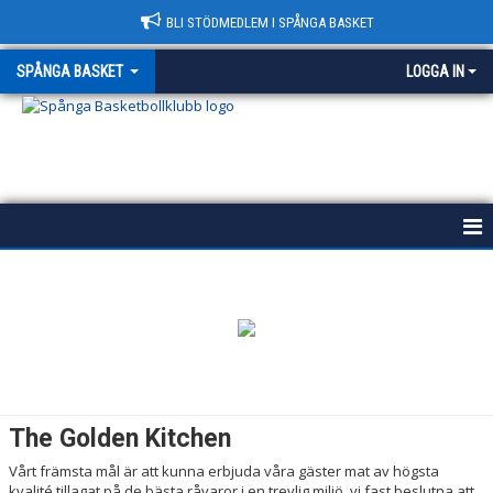
BLI STÖDMEDLEM I SPÅNGA BASKET
SPÅNGA BASKET
LOGGA IN
START
HISTORIA
POLICY
VÄRDEGRUND
The Golden Kitchen
KONTAKT & HALLAR
Vårt främsta mål är att kunna erbjuda våra gäster mat av högsta
kvalité tillagat på de bästa råvaror i en trevlig miljö, vi fast beslutna att