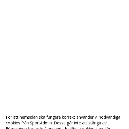
THE GOLDEN KITCHEN
MILLE LIRE
SPÅNGA OPTIK
RAINBOW
THE HIGHLANDER
DENNIS KÖTT
STYRELSEN
DOKUMENT
NYHETER
För att hemsidan ska fungera korrekt använder vi nödvändiga
VÅRA LAG/TRÄNARE
cookies från SportAdmin. Dessa går inte att stänga av.
Föreningen kan också använda frivilliga cookies, t.ex. för