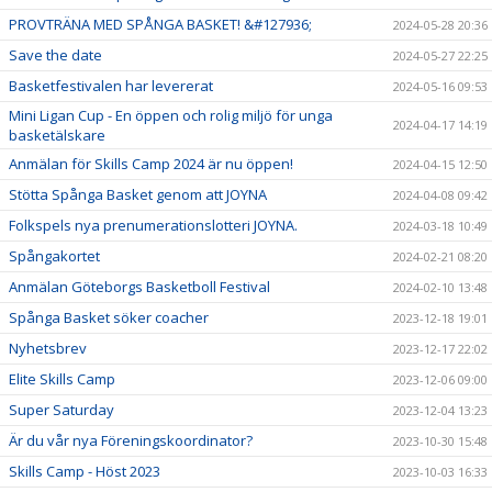
PROVTRÄNA MED SPÅNGA BASKET! &#127936;
2024-05-28 20:36
Save the date
2024-05-27 22:25
Basketfestivalen har levererat
2024-05-16 09:53
Mini Ligan Cup - En öppen och rolig miljö för unga
2024-04-17 14:19
basketälskare
Anmälan för Skills Camp 2024 är nu öppen!
2024-04-15 12:50
Stötta Spånga Basket genom att JOYNA
2024-04-08 09:42
Folkspels nya prenumerationslotteri JOYNA.
2024-03-18 10:49
Spångakortet
2024-02-21 08:20
Anmälan Göteborgs Basketboll Festival
2024-02-10 13:48
Spånga Basket söker coacher
2023-12-18 19:01
Nyhetsbrev
2023-12-17 22:02
Elite Skills Camp
2023-12-06 09:00
Super Saturday
2023-12-04 13:23
Är du vår nya Föreningskoordinator?
2023-10-30 15:48
Skills Camp - Höst 2023
2023-10-03 16:33