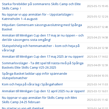
Starka förebilder på sommarens Skills Camp och Elite
2025-05-15 19:45
Skills Camp !
Nu öppnar vi upp anmälan för – Uppstartsläger i
2025-05-12 12:26
Katrineholm 1–4 augusti
Inbjudan: Gemensam säsongsavslutning med Spånga
2025-05-07 12:48
Basket
Anmälan till Miniligan Cup den 17 maj är nu öppen – och
2025-04-25 14:58
det blir säsongens sista omgång!
Slutspelshelg och hemmamatcher – kom och heja på
2025-04-24 12:58
våra lag!
Anmälan till Miniligan Cup den 17 maj 2025 är nu öppen!
2025-04-17 14:02
Sommarlovsläger - Ta ditt spel till nästa nivå på Spånga
2025-04-09 12:59
Baskets Elite Skills Camp V25-26 2025
Spånga Basket laddar upp inför spännande
2025-04-04 10:35
slutspelsmatcher
Kom och heja på våra lag i Spångahallen!
2025-03-14 11:03
Anmälan till Miniligan Cup den 12 april 2025 nu är öppen!
2025-03-13 16:01
Nu öppnar vi upp anmälan för Skills Camp och Mini
2025-02-05 11:42
Skills Camp 24-25 februari
Nu startar vi upp ett damlag!
2025-01-14 12:32