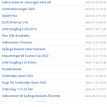
Säkra slutet av säsongen med stil
2023-03-30 09:45
Sommarlovsläger 2023
2023-03-13 14:10
Öppet Hus
2023-02-27 07:33
ELITE 8 Herrar U16
2023-01-25 08:36
USM omgång 3 (20-22/1)
2023-01-20 11:29
Åter från Kisakallio
2023-01-10 20:47
Välkommen Thomas!
2022-12-23 13:43
Spånga Basket söker tränare!
2022-12-15 12:41
Inbjudningar till Scania Cup 2023
2022-12-01 15:55
USM omgång 2 (2-4 Dec)
2022-11-28 19:48
Föräldramöte
2022-11-23 22:27
Södertälje Open 2022
2022-11-07 09:18
Dags för Södertälje Open 2022
2022-11-03 10:24
USM omg. 1 21-23 Okt
2022-10-17 21:07
Välkommen till Spånga Baskets Årsmöte
2022-09-05 22:22
Motionsbasketpremiär 2022/23
2022-08-26 15:32