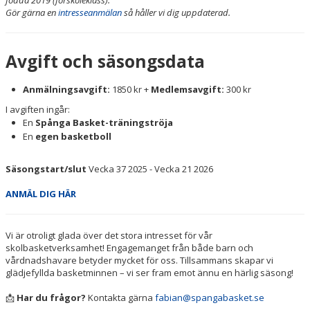
Gör gärna en
intresseanmälan
så håller vi dig uppdaterad.
Avgift och säsongsdata
Anmälningsavgift:
1850 kr +
Medlemsavgift:
300 kr
I avgiften ingår:
En
Spånga Basket-träningströja
En
egen basketboll
Säsongstart/slut
Vecka 37 2025 - Vecka 21 2026
ANMÄL DIG HÄR
Vi är otroligt glada över det stora intresset för vår
skolbasketverksamhet! Engagemanget från både barn och
vårdnadshavare betyder mycket för oss. Tillsammans skapar vi
glädjefyllda basketminnen – vi ser fram emot ännu en härlig säsong!
📩
Har du frågor?
Kontakta gärna
fabian@spangabasket.se