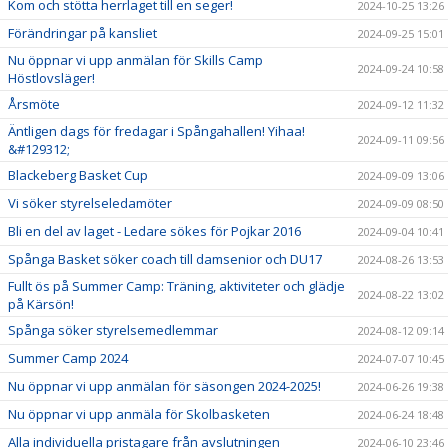
Kom och stötta herrlaget till en seger!
2024-10-25 13:26
Förändringar på kansliet
2024-09-25 15:01
Nu öppnar vi upp anmälan för Skills Camp
2024-09-24 10:58
Höstlovsläger!
Årsmöte
2024-09-12 11:32
Äntligen dags för fredagar i Spångahallen! Yihaa!
2024-09-11 09:56
&#129312;
Blackeberg Basket Cup
2024-09-09 13:06
Vi söker styrelseledamöter
2024-09-09 08:50
Bli en del av laget - Ledare sökes för Pojkar 2016
2024-09-04 10:41
Spånga Basket söker coach till damsenior och DU17
2024-08-26 13:53
Fullt ös på Summer Camp: Träning, aktiviteter och glädje
2024-08-22 13:02
på Kärsön!
Spånga söker styrelsemedlemmar
2024-08-12 09:14
Summer Camp 2024
2024-07-07 10:45
Nu öppnar vi upp anmälan för säsongen 2024-2025!
2024-06-26 19:38
Nu öppnar vi upp anmäla för Skolbasketen
2024-06-24 18:48
Alla individuella pristagare från avslutningen
2024-06-10 23:46