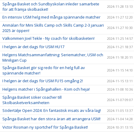
Spånga Basket och Sundbyskolan inleder samarbete
2024-11-28 13:13
för att främja skolbasket!
En intensiv USM helg med många spännande matcher
2024-11-27 12:20
Anmälan för Mini Skills Camp och Skills Camp 2-3 januari
2024-11-27 10:30
2025 är öppen!
Välkommen Joel Tekle - Ny coach för skolbasketen!
2024-11-25 14:57
I helgen är det dags för USM HU17
2024-11-21 18:37
Helgens Matchsammanfattning: Seriematcher, USM och
2024-11-18 20:11
Miniligan Cup
Spånga Basket gör sig redo för en helg full av
2024-11-15 14:10
spännande matcher!
I helgen är det dags för USM FU15 omgång 2!
2024-11-15 13:11
Helgens matcher i Spångahallen - Kom och heja!
2024-11-08 10:36
Spånga Basket söker coacher till
2024-11-07 09:07
Skolbasketverksamheten
Södertälje Open 2024: En fantastisk insats av våra lag!
2024-11-05 13:37
Spånga Basket har den stora äran att arrangera USM!
2024-11-04 14:28
Victor Rosman ny sportchef för Spånga Basket!
2024-10-31 13:15