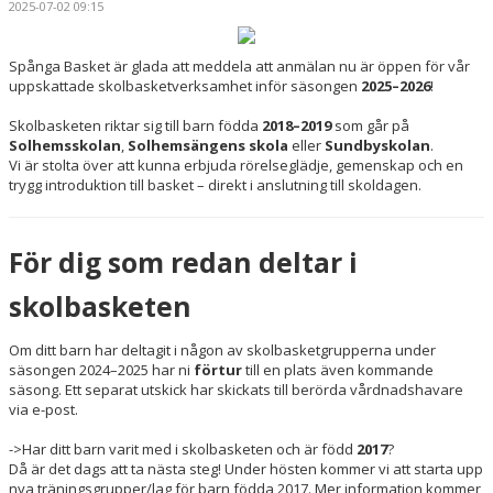
2025-07-02 09:15
MEDLEMSAPP
STYRELSEN
Spånga Basket är glada att meddela att anmälan nu är öppen för vår
uppskattade skolbasketverksamhet inför säsongen
2025–2026
!
DOKUMENT
Skolbasketen riktar sig till barn födda
2018–2019
som går på
Solhemsskolan
,
Solhemsängens skola
eller
Sundbyskolan
.
NYHETER
Vi är stolta över att kunna erbjuda rörelseglädje, gemenskap och en
trygg introduktion till basket – direkt i anslutning till skoldagen.
VÅRA LAG/TRÄNARE
KALENDER
För dig som redan deltar i
skolbasketen
Om ditt barn har deltagit i någon av skolbasketgrupperna under
säsongen 2024–2025 har ni
förtur
till en plats även kommande
säsong. Ett separat utskick har skickats till berörda vårdnadshavare
via e-post.
->Har ditt barn varit med i skolbasketen och är född
2017
?
Då är det dags att ta nästa steg! Under hösten kommer vi att starta upp
nya träningsgrupper/lag för barn födda 2017. Mer information kommer