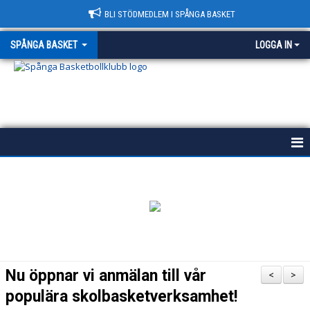
BLI STÖDMEDLEM I SPÅNGA BASKET
SPÅNGA BASKET
LOGGA IN
START
HISTORIA
POLICY
VÄRDEGRUND
Nu öppnar vi anmälan till vår
<
>
KONTAKT & HALLAR
populära skolbasketverksamhet!