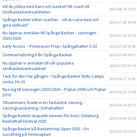
Vill du jobba med barn och basket? Bli coach till
2025-08-14 17:05
Skolbasketverksamheten
Spånga Basket söker coacher – vill du vara med och
2025-07-28 10:04
göra skillnad?
Nu öppnar anmälan till Spånga Basket – säsongen
2025-07-22 10:25
2025/2026
Early Access – Preseason Prep i Spångahallen V.33
2025-07-08 09:30
Sommarhälsning från Spånga Basket
2025-07-08 09:07
Nu öppnar vi anmälan till vår populära
2025-07-02 09:15
skolbasketverksamhet!
Tack för den här gången – Spånga Basket Skills Camps
2025-06-27 10:41
vecka 24–26
Nya lag till säsongen 2025/2026 – Pojkar 2009 och Pojkar
2025-06-23 15:28
2010
Tillsammans firade vi en fantastisk säsong –
2025-06-16 22:11
säsongsavslutning i Solnahallen!
Spånga Basket skapade minnen för livet i Göteborg
2025-06-04 12:53
Basketball Festival 2025
Spånga Basket på Basketshop Open 2025 – En
2025-06-03 07:21
succéhelg på hemmaplan!