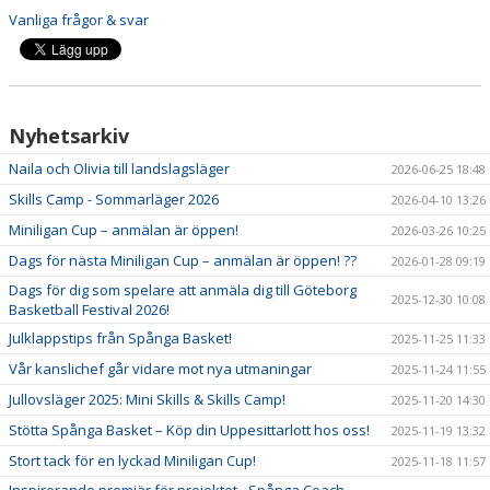
Vanliga frågor & svar
Nyhetsarkiv
Naila och Olivia till landslagsläger
2026-06-25 18:48
Skills Camp - Sommarläger 2026
2026-04-10 13:26
Miniligan Cup – anmälan är öppen!
2026-03-26 10:25
Dags för nästa Miniligan Cup – anmälan är öppen! ??
2026-01-28 09:19
Dags för dig som spelare att anmäla dig till Göteborg
2025-12-30 10:08
Basketball Festival 2026!
Julklappstips från Spånga Basket!
2025-11-25 11:33
Vår kanslichef går vidare mot nya utmaningar
2025-11-24 11:55
Jullovsläger 2025: Mini Skills & Skills Camp!
2025-11-20 14:30
Stötta Spånga Basket – Köp din Uppesittarlott hos oss!
2025-11-19 13:32
Stort tack för en lyckad Miniligan Cup!
2025-11-18 11:57
Inspirerande premiär för projektet - Spånga Coach