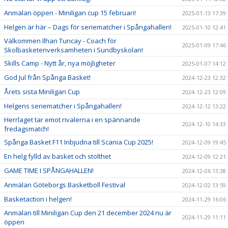
Anmälan öppen - Miniligan cup 15 februari!
2025-01-13 17:39
Helgen är här – Dags för seriematcher i Spångahallen!
2025-01-10 12:41
Välkommen Ilhan Tuncay - Coach för
2025-01-09 17:46
Skolbasketenverksamheten i Sundbyskolan!
Skills Camp - Nytt år, nya möjligheter
2025-01-07 14:12
God Jul från Spånga Basket!
2024-12-23 12:32
Årets sista Miniligan Cup
2024-12-23 12:09
Helgens seriematcher i Spångahallen!
2024-12-12 13:22
Herrlaget tar emot rivalerna i en spännande
2024-12-10 14:33
fredagsmatch!
Spånga Basket F11 Inbjudna till Scania Cup 2025!
2024-12-09 19:45
En helg fylld av basket och stolthet
2024-12-09 12:21
GAME TIME I SPÅNGAHALLEN!
2024-12-06 13:38
Anmälan Göteborgs Basketboll Festival
2024-12-02 13:59
Basketaction i helgen!
2024-11-29 16:06
Anmälan till Miniligan Cup den 21 december 2024 nu är
2024-11-29 11:11
öppen