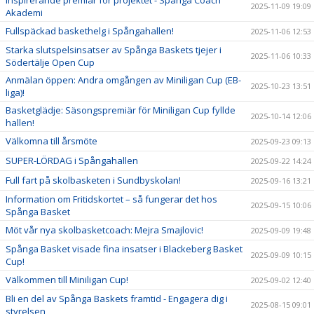
2025-11-09 19:09
Akademi
Fullspäckad baskethelg i Spångahallen!
2025-11-06 12:53
Starka slutspelsinsatser av Spånga Baskets tjejer i
2025-11-06 10:33
Södertälje Open Cup
Anmälan öppen: Andra omgången av Miniligan Cup (EB-
2025-10-23 13:51
liga)!
Basketglädje: Säsongspremiär för Miniligan Cup fyllde
2025-10-14 12:06
hallen!
Välkomna till årsmöte
2025-09-23 09:13
SUPER-LÖRDAG i Spångahallen
2025-09-22 14:24
Full fart på skolbasketen i Sundbyskolan!
2025-09-16 13:21
Information om Fritidskortet – så fungerar det hos
2025-09-15 10:06
Spånga Basket
Möt vår nya skolbasketcoach: Mejra Smajlovic!
2025-09-09 19:48
Spånga Basket visade fina insatser i Blackeberg Basket
2025-09-09 10:15
Cup!
Välkommen till Miniligan Cup!
2025-09-02 12:40
Bli en del av Spånga Baskets framtid - Engagera dig i
2025-08-15 09:01
styrelsen