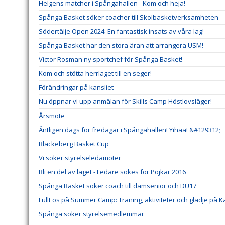
Helgens matcher i Spångahallen - Kom och heja!
Spånga Basket söker coacher till Skolbasketverksamheten
Södertälje Open 2024: En fantastisk insats av våra lag!
Spånga Basket har den stora äran att arrangera USM!
Victor Rosman ny sportchef för Spånga Basket!
Kom och stötta herrlaget till en seger!
Förändringar på kansliet
Nu öppnar vi upp anmälan för Skills Camp Höstlovsläger!
Årsmöte
Äntligen dags för fredagar i Spångahallen! Yihaa! &#129312;
Blackeberg Basket Cup
Vi söker styrelseledamöter
Bli en del av laget - Ledare sökes för Pojkar 2016
Spånga Basket söker coach till damsenior och DU17
Fullt ös på Summer Camp: Träning, aktiviteter och glädje på K
Spånga söker styrelsemedlemmar