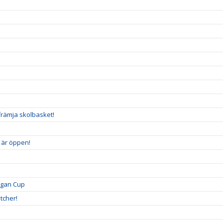
n
främja skolbasket!
5 är öppen!
igan Cup
tcher!