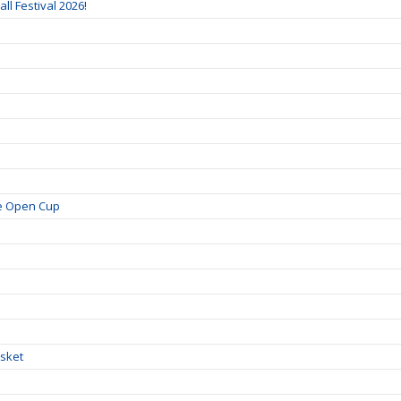
ll Festival 2026!
je Open Cup
!
asket