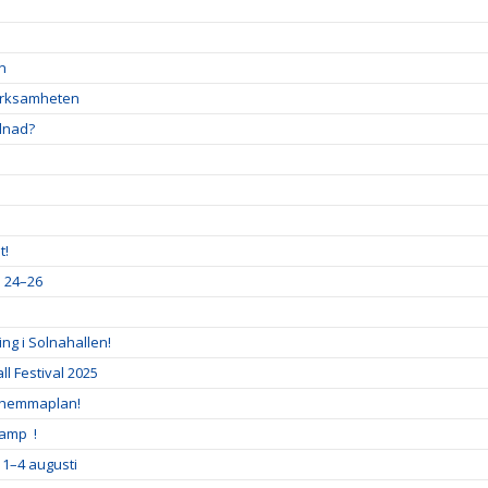
en
verksamheten
llnad?
t!
a 24–26
ng i Solnahallen!
l Festival 2025
 hemmaplan!
Camp !
 1–4 augusti