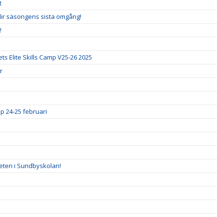
t
blir säsongens sista omgång!
!
ts Elite Skills Camp V25-26 2025
r
p 24-25 februari
eten i Sundbyskolan!