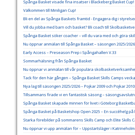
Spånga Basket visade fina insatser i Blackeberg Basket Cup!
Välkommen till Miniligan Cup!
Bli en del av Spånga Baskets framtid - Engagera dig i styrels
Vill du jobba med barn och basket? Bli coach till Skolbasket
Spånga Basket söker coacher – vill du vara med och göra ski
Nu öppnar anmälan till Spånga Basket – säsongen 2025/2026
Early Access – Preseason Prep i Spångahallen V.33
Sommarhälsning från Spånga Basket
Nu öppnar vi anmälan till vår populära skolbasketverksamhe
Tack för den här gången – Spånga Basket Skills Camps veck
Nya lag till säsongen 2025/2026 – Pojkar 2009 och Pojkar 2010
Tillsammans firade vi en fantastisk säsong – säsongsavslutni
Spånga Basket skapade minnen för livet i Göteborg Basketbal
Spånga Basket på Basketshop Open 2025 – En succéhelg på
Starka förebilder på sommarens Skills Camp och Elite Skills 
Nu öppnar vi upp anmälan för – Uppstartsläger i Katrineholm