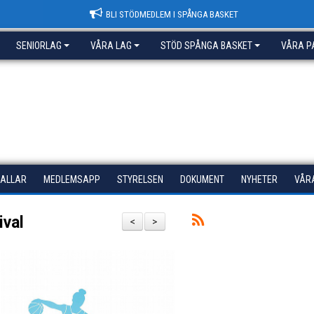
BLI STÖDMEDLEM I SPÅNGA BASKET
SENIORLAG
VÅRA LAG
STÖD SPÅNGA BASKET
VÅRA P
HALLAR
MEDLEMSAPP
STYRELSEN
DOKUMENT
NYHETER
VÅR
ival
<
>