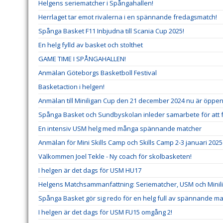
Helgens seriematcher i Spångahallen!
Herrlaget tar emot rivalerna i en spännande fredagsmatch!
Spånga Basket F11 Inbjudna till Scania Cup 2025!
En helg fylld av basket och stolthet
GAME TIME I SPÅNGAHALLEN!
Anmälan Göteborgs Basketboll Festival
Basketaction i helgen!
Anmälan till Miniligan Cup den 21 december 2024 nu är öppe
Spånga Basket och Sundbyskolan inleder samarbete för att 
En intensiv USM helg med många spännande matcher
Anmälan för Mini Skills Camp och Skills Camp 2-3 januari 202
Välkommen Joel Tekle - Ny coach för skolbasketen!
I helgen är det dags för USM HU17
Helgens Matchsammanfattning: Seriematcher, USM och Minil
Spånga Basket gör sig redo för en helg full av spännande ma
I helgen är det dags för USM FU15 omgång 2!