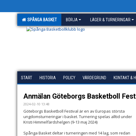
SPÅNGA BASKET
BÖRJA
LÄGER & TURNERINGAR
START
HISTORIA
POLICY
VÄRDEGRUND
KONTAKT & 
Anmälan Göteborgs Basketboll Fest
2024-02-10 13:48
Göteborgs Basketboll Festival är en av Europas största
ungdomsturneringar i basket. Turnering spelas alltid under
Kristi Himmelfärdshelgen (9-13 maj 2024)
Spånga Basket deltar i turneringen med 14 lag, som redan