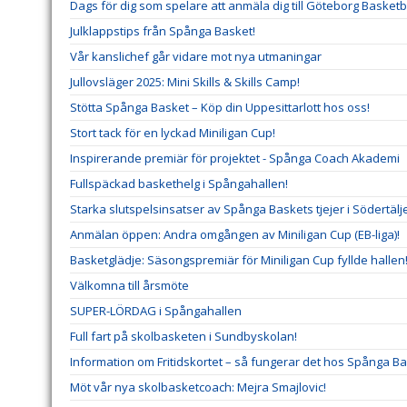
Dags för dig som spelare att anmäla dig till Göteborg Basketba
Julklappstips från Spånga Basket!
Vår kanslichef går vidare mot nya utmaningar
Jullovsläger 2025: Mini Skills & Skills Camp!
Stötta Spånga Basket – Köp din Uppesittarlott hos oss!
Stort tack för en lyckad Miniligan Cup!
Inspirerande premiär för projektet - Spånga Coach Akademi
Fullspäckad baskethelg i Spångahallen!
Starka slutspelsinsatser av Spånga Baskets tjejer i Södertäl
Anmälan öppen: Andra omgången av Miniligan Cup (EB-liga)!
Basketglädje: Säsongspremiär för Miniligan Cup fyllde hallen
Välkomna till årsmöte
SUPER-LÖRDAG i Spångahallen
Full fart på skolbasketen i Sundbyskolan!
Information om Fritidskortet – så fungerar det hos Spånga B
Möt vår nya skolbasketcoach: Mejra Smajlovic!