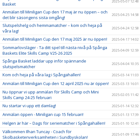
2025-05-07 12:48
Basket
Anmälan till Miniligan Cup den 17 maj är nu öppen – och
2025-04-25 14:58
det blir säsongens sista omgång!
Slutspelshelg och hemmamatcher – kom och heja på
2025-04-24 12:58
våra lag!
Anmälan till Miniligan Cup den 17 maj 2025 är nu öppen!
2025-04-17 14:02
Sommarlovsläger - Ta ditt spel till nästa nivå på Spånga
2025-04-09 12:59
Baskets Elite Skills Camp V25-26 2025
Spånga Basket laddar upp inför spännande
2025-04-04 10:35
slutspelsmatcher
Kom och heja på våra lag i Spångahallen!
2025-03-14 11:03
Anmälan till Miniligan Cup den 12 april 2025 nu är öppen!
2025-03-13 16:01
Nu öppnar vi upp anmälan för Skills Camp och Mini
2025-02-05 11:42
Skills Camp 24-25 februari
Nu startar vi upp ett damlag!
2025-01-14 12:32
Anmälan öppen - Miniligan cup 15 februari!
2025-01-13 17:39
Helgen är här – Dags för seriematcher i Spångahallen!
2025-01-10 12:41
Välkommen Ilhan Tuncay - Coach för
2025-01-09 17:46
Skolbasketenverksamheten i Sundbyskolan!