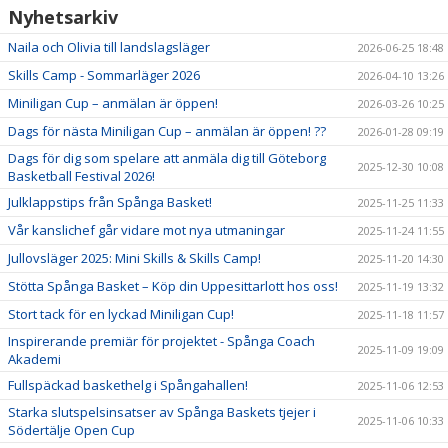
Nyhetsarkiv
Naila och Olivia till landslagsläger
2026-06-25 18:48
Skills Camp - Sommarläger 2026
2026-04-10 13:26
Miniligan Cup – anmälan är öppen!
2026-03-26 10:25
Dags för nästa Miniligan Cup – anmälan är öppen! ??
2026-01-28 09:19
Dags för dig som spelare att anmäla dig till Göteborg
2025-12-30 10:08
Basketball Festival 2026!
Julklappstips från Spånga Basket!
2025-11-25 11:33
Vår kanslichef går vidare mot nya utmaningar
2025-11-24 11:55
Jullovsläger 2025: Mini Skills & Skills Camp!
2025-11-20 14:30
Stötta Spånga Basket – Köp din Uppesittarlott hos oss!
2025-11-19 13:32
Stort tack för en lyckad Miniligan Cup!
2025-11-18 11:57
Inspirerande premiär för projektet - Spånga Coach
2025-11-09 19:09
Akademi
Fullspäckad baskethelg i Spångahallen!
2025-11-06 12:53
Starka slutspelsinsatser av Spånga Baskets tjejer i
2025-11-06 10:33
Södertälje Open Cup