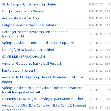
Skills Camp - Nytt år, nya möjligheter
2025-01-07 14:12
God Jul från Spånga Basket!
2024-12-23 12:32
Årets sista Miniligan Cup
2024-12-23 12:09
Helgens seriematcher i Spångahallen!
2024-12-12 13:22
Herrlaget tar emot rivalerna i en spännande
2024-12-10 14:33
fredagsmatch!
Spånga Basket F11 Inbjudna till Scania Cup 2025!
2024-12-09 19:45
En helg fylld av basket och stolthet
2024-12-09 12:21
GAME TIME I SPÅNGAHALLEN!
2024-12-06 13:38
Anmälan Göteborgs Basketboll Festival
2024-12-02 13:59
Basketaction i helgen!
2024-11-29 16:06
Anmälan till Miniligan Cup den 21 december 2024 nu är
2024-11-29 11:11
öppen
Spånga Basket och Sundbyskolan inleder samarbete
2024-11-28 13:13
för att främja skolbasket!
En intensiv USM helg med många spännande matcher
2024-11-27 12:20
Anmälan för Mini Skills Camp och Skills Camp 2-3 januari
2024-11-27 10:30
2025 är öppen!