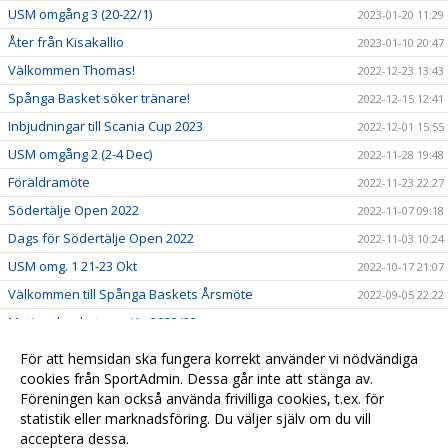
USM omgång 3 (20-22/1)
2023-01-20 11:29
Åter från Kisakallio
2023-01-10 20:47
Välkommen Thomas!
2022-12-23 13:43
Spånga Basket söker tränare!
2022-12-15 12:41
Inbjudningar till Scania Cup 2023
2022-12-01 15:55
USM omgång 2 (2-4 Dec)
2022-11-28 19:48
Föräldramöte
2022-11-23 22:27
Södertälje Open 2022
2022-11-07 09:18
Dags för Södertälje Open 2022
2022-11-03 10:24
USM omg. 1 21-23 Okt
2022-10-17 21:07
Välkommen till Spånga Baskets Årsmöte
2022-09-05 22:22
Motionsbasketpremiär 2022/23
2022-08-26 15:32
Börja spela eller coacha i Spånga Basket!
2022-06-27 16:08
För att hemsidan ska fungera korrekt använder vi nödvändiga
Välkommen till er nya hemsida!
cookies från SportAdmin. Dessa går inte att stänga av.
2022-06-21 16:11
Föreningen kan också använda frivilliga cookies, t.ex. för
2019-12-02 15:55
statistik eller marknadsföring. Du väljer själv om du vill
acceptera dessa.