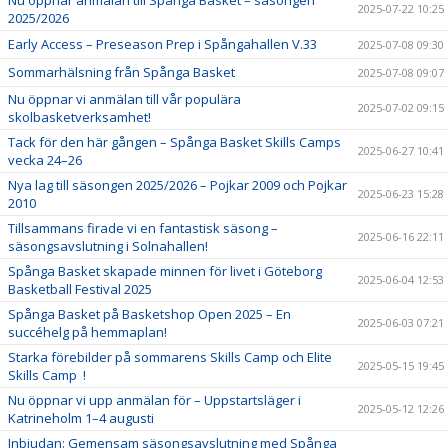
Nu öppnar anmälan till Spånga Basket – säsongen
2025-07-22 10:25
2025/2026
Early Access – Preseason Prep i Spångahallen V.33
2025-07-08 09:30
Sommarhälsning från Spånga Basket
2025-07-08 09:07
Nu öppnar vi anmälan till vår populära
2025-07-02 09:15
skolbasketverksamhet!
Tack för den här gången – Spånga Basket Skills Camps
2025-06-27 10:41
vecka 24–26
Nya lag till säsongen 2025/2026 – Pojkar 2009 och Pojkar
2025-06-23 15:28
2010
Tillsammans firade vi en fantastisk säsong –
2025-06-16 22:11
säsongsavslutning i Solnahallen!
Spånga Basket skapade minnen för livet i Göteborg
2025-06-04 12:53
Basketball Festival 2025
Spånga Basket på Basketshop Open 2025 – En
2025-06-03 07:21
succéhelg på hemmaplan!
Starka förebilder på sommarens Skills Camp och Elite
2025-05-15 19:45
Skills Camp !
Nu öppnar vi upp anmälan för – Uppstartsläger i
2025-05-12 12:26
Katrineholm 1–4 augusti
Inbjudan: Gemensam säsongsavslutning med Spånga