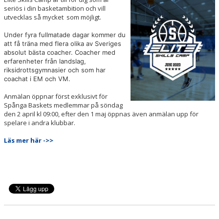
MEDLEMSAPP
seriös i din basketambition och vill
utvecklas så mycket som möjligt.
STYRELSEN
Under fyra fullmatade dagar kommer du
att få träna med flera olika av Sveriges
DOKUMENT
absolut bästa coacher. Coacher med
erfarenheter från landslag,
NYHETER
riksidrottsgymnasier och som har
coachat i EM och VM.
VÅRA LAG/TRÄNARE
Anmälan öppnar först exklusivt för
Spånga Baskets medlemmar på söndag
KALENDER
den 2 april kl 09:00, efter den 1 maj öppnas även anmälan upp för
spelare i andra klubbar.
Läs mer här ->>