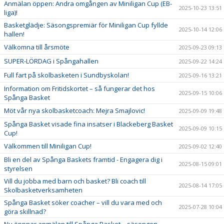
Anmälan öppen: Andra omgången av Miniligan Cup (EB-
2025-10-23 13:51
liga)!
Basketglädje: Säsongspremiär för Miniligan Cup fyllde
2025-10-14 12:06
hallen!
Välkomna till årsmöte
2025-09-23 09:13
SUPER-LÖRDAG i Spångahallen
2025-09-22 14:24
Full fart på skolbasketen i Sundbyskolan!
2025-09-16 13:21
Information om Fritidskortet – så fungerar det hos
2025-09-15 10:06
Spånga Basket
Möt vår nya skolbasketcoach: Mejra Smajlovic!
2025-09-09 19:48
Spånga Basket visade fina insatser i Blackeberg Basket
2025-09-09 10:15
Cup!
Välkommen till Miniligan Cup!
2025-09-02 12:40
Bli en del av Spånga Baskets framtid - Engagera dig i
2025-08-15 09:01
styrelsen
Vill du jobba med barn och basket? Bli coach till
2025-08-14 17:05
Skolbasketverksamheten
Spånga Basket söker coacher – vill du vara med och
2025-07-28 10:04
göra skillnad?