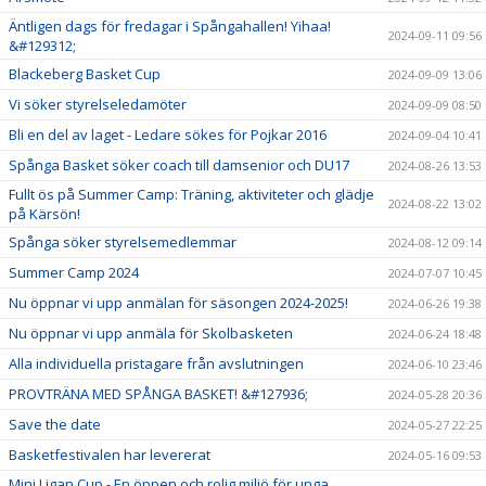
Äntligen dags för fredagar i Spångahallen! Yihaa!
2024-09-11 09:56
&#129312;
Blackeberg Basket Cup
2024-09-09 13:06
Vi söker styrelseledamöter
2024-09-09 08:50
Bli en del av laget - Ledare sökes för Pojkar 2016
2024-09-04 10:41
Spånga Basket söker coach till damsenior och DU17
2024-08-26 13:53
Fullt ös på Summer Camp: Träning, aktiviteter och glädje
2024-08-22 13:02
på Kärsön!
Spånga söker styrelsemedlemmar
2024-08-12 09:14
Summer Camp 2024
2024-07-07 10:45
Nu öppnar vi upp anmälan för säsongen 2024-2025!
2024-06-26 19:38
Nu öppnar vi upp anmäla för Skolbasketen
2024-06-24 18:48
Alla individuella pristagare från avslutningen
2024-06-10 23:46
PROVTRÄNA MED SPÅNGA BASKET! &#127936;
2024-05-28 20:36
Save the date
2024-05-27 22:25
Basketfestivalen har levererat
2024-05-16 09:53
Mini Ligan Cup - En öppen och rolig miljö för unga