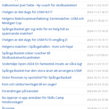
Välkommen Joel Tekle - Ny coach för skolbasketen!
2024-11-25 14:57
I helgen är det dags för USM HU17
2024-11-21 18:37
Helgens Matchsammanfattning: Seriematcher, USM och
2024-11-18 20:11
Miniligan Cup
Spånga Basket gör sig redo för en helg full av
2024-11-15 14:10
spännande matcher!
I helgen är det dags för USM FU15 omgång 2!
2024-11-15 13:11
Helgens matcher i Spångahallen - Kom och heja!
2024-11-08 10:36
Spånga Basket söker coacher till
2024-11-07 09:07
Skolbasketverksamheten
Södertälje Open 2024: En fantastisk insats av våra lag!
2024-11-05 13:37
Spånga Basket har den stora äran att arrangera USM!
2024-11-04 14:28
Victor Rosman ny sportchef för Spånga Basket!
2024-10-31 13:15
Kom och stötta herrlaget till en seger!
2024-10-25 13:26
Förändringar på kansliet
2024-09-25 15:01
Nu öppnar vi upp anmälan för Skills Camp
2024-09-24 10:58
Höstlovsläger!
Årsmöte
2024-09-12 11:32