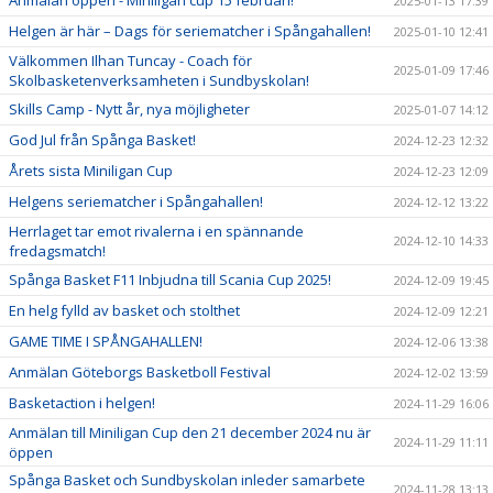
Anmälan öppen - Miniligan cup 15 februari!
2025-01-13 17:39
Helgen är här – Dags för seriematcher i Spångahallen!
2025-01-10 12:41
Välkommen Ilhan Tuncay - Coach för
2025-01-09 17:46
Skolbasketenverksamheten i Sundbyskolan!
Skills Camp - Nytt år, nya möjligheter
2025-01-07 14:12
God Jul från Spånga Basket!
2024-12-23 12:32
Årets sista Miniligan Cup
2024-12-23 12:09
Helgens seriematcher i Spångahallen!
2024-12-12 13:22
Herrlaget tar emot rivalerna i en spännande
2024-12-10 14:33
fredagsmatch!
Spånga Basket F11 Inbjudna till Scania Cup 2025!
2024-12-09 19:45
En helg fylld av basket och stolthet
2024-12-09 12:21
GAME TIME I SPÅNGAHALLEN!
2024-12-06 13:38
Anmälan Göteborgs Basketboll Festival
2024-12-02 13:59
Basketaction i helgen!
2024-11-29 16:06
Anmälan till Miniligan Cup den 21 december 2024 nu är
2024-11-29 11:11
öppen
Spånga Basket och Sundbyskolan inleder samarbete
2024-11-28 13:13