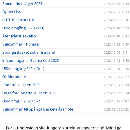
Sommarlovsläger 2023
2023-03-13 14:10
Öppet Hus
2023-02-27 07:33
ELITE 8 Herrar U16
2023-01-25 08:36
USM omgång 3 (20-22/1)
2023-01-20 11:29
Åter från Kisakallio
2023-01-10 20:47
Välkommen Thomas!
2022-12-23 13:43
Spånga Basket söker tränare!
2022-12-15 12:41
Inbjudningar till Scania Cup 2023
2022-12-01 15:55
USM omgång 2 (2-4 Dec)
2022-11-28 19:48
Föräldramöte
2022-11-23 22:27
Södertälje Open 2022
2022-11-07 09:18
Dags för Södertälje Open 2022
2022-11-03 10:24
USM omg. 1 21-23 Okt
2022-10-17 21:07
Välkommen till Spånga Baskets Årsmöte
2022-09-05 22:22
Motionsbasketpremiär 2022/23
2022-08-26 15:32
Börja spela eller coacha i Spånga Basket!
2022-06-27 16:08
För att hemsidan ska fungera korrekt använder vi nödvändiga