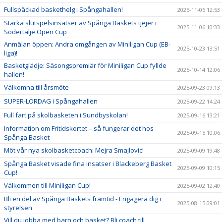
Fullspäckad baskethelg i Spångahallen!
2025-11-06 12:53
Starka slutspelsinsatser av Spånga Baskets tjejer i
2025-11-06 10:33
Södertälje Open Cup
Anmälan öppen: Andra omgången av Miniligan Cup (EB-
2025-10-23 13:51
liga)!
Basketglädje: Säsongspremiär för Miniligan Cup fyllde
2025-10-14 12:06
hallen!
Välkomna till årsmöte
2025-09-23 09:13
SUPER-LÖRDAG i Spångahallen
2025-09-22 14:24
Full fart på skolbasketen i Sundbyskolan!
2025-09-16 13:21
Information om Fritidskortet – så fungerar det hos
2025-09-15 10:06
Spånga Basket
Möt vår nya skolbasketcoach: Mejra Smajlovic!
2025-09-09 19:48
Spånga Basket visade fina insatser i Blackeberg Basket
2025-09-09 10:15
Cup!
Välkommen till Miniligan Cup!
2025-09-02 12:40
Bli en del av Spånga Baskets framtid - Engagera dig i
2025-08-15 09:01
styrelsen
Vill du jobba med barn och basket? Bli coach till