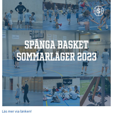
MEDLEMSAPP
STYRELSEN
DOKUMENT
NYHETER
VÅRA LAG/TRÄNARE
KALENDER
Läs mer via länken!