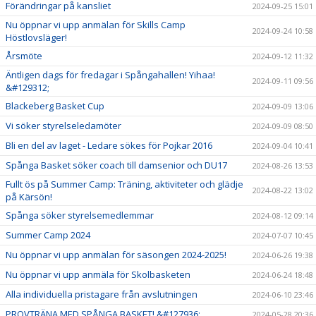
Förändringar på kansliet
2024-09-25 15:01
Nu öppnar vi upp anmälan för Skills Camp
2024-09-24 10:58
Höstlovsläger!
Årsmöte
2024-09-12 11:32
Äntligen dags för fredagar i Spångahallen! Yihaa!
2024-09-11 09:56
&#129312;
Blackeberg Basket Cup
2024-09-09 13:06
Vi söker styrelseledamöter
2024-09-09 08:50
Bli en del av laget - Ledare sökes för Pojkar 2016
2024-09-04 10:41
Spånga Basket söker coach till damsenior och DU17
2024-08-26 13:53
Fullt ös på Summer Camp: Träning, aktiviteter och glädje
2024-08-22 13:02
på Kärsön!
Spånga söker styrelsemedlemmar
2024-08-12 09:14
Summer Camp 2024
2024-07-07 10:45
Nu öppnar vi upp anmälan för säsongen 2024-2025!
2024-06-26 19:38
Nu öppnar vi upp anmäla för Skolbasketen
2024-06-24 18:48
Alla individuella pristagare från avslutningen
2024-06-10 23:46
PROVTRÄNA MED SPÅNGA BASKET! &#127936;
2024-05-28 20:36