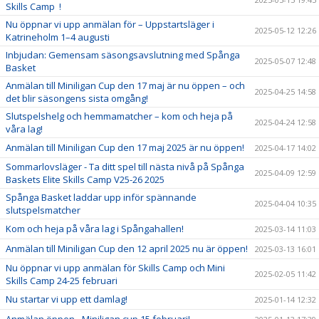
Skills Camp !
Nu öppnar vi upp anmälan för – Uppstartsläger i
2025-05-12 12:26
Katrineholm 1–4 augusti
Inbjudan: Gemensam säsongsavslutning med Spånga
2025-05-07 12:48
Basket
Anmälan till Miniligan Cup den 17 maj är nu öppen – och
2025-04-25 14:58
det blir säsongens sista omgång!
Slutspelshelg och hemmamatcher – kom och heja på
2025-04-24 12:58
våra lag!
Anmälan till Miniligan Cup den 17 maj 2025 är nu öppen!
2025-04-17 14:02
Sommarlovsläger - Ta ditt spel till nästa nivå på Spånga
2025-04-09 12:59
Baskets Elite Skills Camp V25-26 2025
Spånga Basket laddar upp inför spännande
2025-04-04 10:35
slutspelsmatcher
Kom och heja på våra lag i Spångahallen!
2025-03-14 11:03
Anmälan till Miniligan Cup den 12 april 2025 nu är öppen!
2025-03-13 16:01
Nu öppnar vi upp anmälan för Skills Camp och Mini
2025-02-05 11:42
Skills Camp 24-25 februari
Nu startar vi upp ett damlag!
2025-01-14 12:32