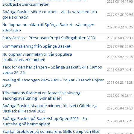
2025-08-14 17:05
Skolbasketverksamheten
Spånga Basket söker coacher – vill du vara med och
2025-07-28 10:04
göra skillnad?
Nu öppnar anmälan till Spånga Basket – säsongen
2025-07-22 10:25
2025/2026
Early Access – Preseason Prep i Spångahallen V.33
2025-07-08 09:30
Sommarhälsning från Spånga Basket
2025-07-08 09:07
Nu öppnar vi anmälan till vår populära
2025-07-02 09:15
skolbasketverksamhet!
Tack för den här gången – Spånga Basket Skills Camps
2025-06-27 10:41
vecka 24–26
Nya lag till säsongen 2025/2026 – Pojkar 2009 och Pojkar
2025-06-23 15:28
2010
Tillsammans firade vi en fantastisk säsong –
2025-06-16 22:11
säsongsavslutning i Solnahallen!
Spånga Basket skapade minnen för livet i Göteborg
2025-06-04 12:53
Basketball Festival 2025
Spånga Basket på Basketshop Open 2025 – En
2025-06-03 07:21
succéhelg på hemmaplan!
Starka förebilder på sommarens Skills Camp och Elite
2025-05-15 19:45