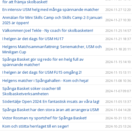
för att främja skolbasket!
En intensiv USM helg med många spännande matcher
2024-11-27 12:20
Anmälan för Mini Skills Camp och Skills Camp 2-3 januari
2024-11-27 10:30
2025 är öppen!
Välkommen Joel Tekle - Ny coach för skolbasketen!
2024-11-25 14:57
I helgen är det dags för USM HU17
2024-11-21 18:37
Helgens Matchsammanfattning: Seriematcher, USM och
2024-11-18 20:11
Miniligan Cup
Spånga Basket gör sig redo för en helg full av
2024-11-15 14:10
spännande matcher!
I helgen är det dags för USM FU15 omgång 2!
2024-11-15 13:11
Helgens matcher i Spångahallen - Kom och heja!
2024-11-08 10:36
Spånga Basket söker coacher till
2024-11-07 09:07
Skolbasketverksamheten
Södertälje Open 2024: En fantastisk insats av våra lag!
2024-11-05 13:37
Spånga Basket har den stora äran att arrangera USM!
2024-11-04 14:28
Victor Rosman ny sportchef för Spånga Basket!
2024-10-31 13:15
Kom och stötta herrlaget till en seger!
2024-10-25 13:26