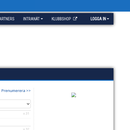
ARTNERS
INTRANÄT
KLUBBSHOP
LOGGA IN
Prenumerera >>
v.31
v.32