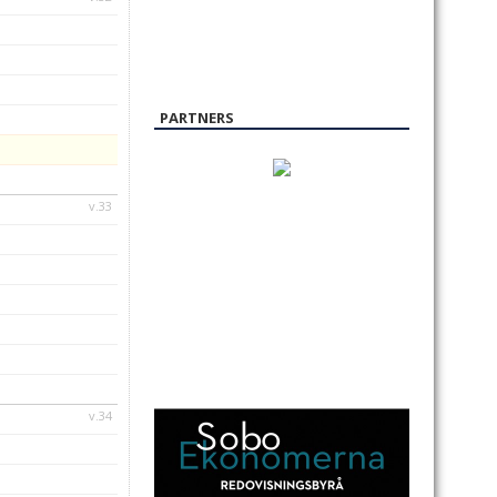
PARTNERS
v.33
v.34