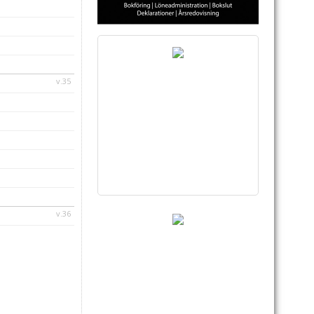
v.35
v.36