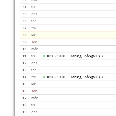
03
mån
04
tis
05
ons
06
tor
07
fre
08
lör
09
sön
10
mån
11
tis
18:00 - 19:30
Träning, Spånga IP
(..)
12
ons
13
tor
14
fre
18:00 - 19:30
Träning, Spånga IP
(..)
15
lör
16
sön
17
mån
18
tis
19
ons