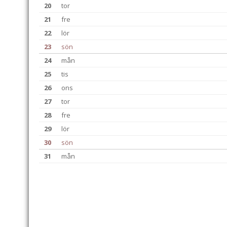
20
tor
21
fre
22
lör
23
sön
24
mån
25
tis
26
ons
27
tor
28
fre
29
lör
30
sön
31
mån