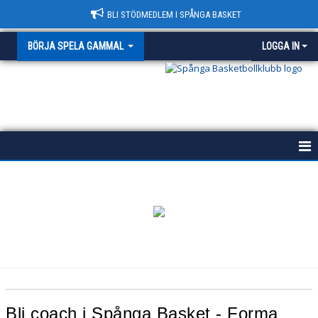
BLI STÖDMEDLEM I SPÅNGA BASKET
BÖRJA SPELA GAMMAL
LOGGA IN
BÖRJA SPELA I SPÅNGA BASKET
BÖRJA I MINI KIDS
BÖRJA SPELA KNATTEBASKET
BÖRJA I SKOLBASKET
BÖRJA COACHA
Bli coach i Spånga Basket - Forma