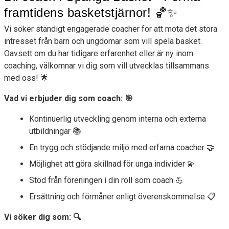
AVGIFTER
framtidens basketstjärnor! 🏀✨
Vi söker ständigt engagerade coacher för att möta det stora
FRÅGOR OCH SVAR
intresset från barn och ungdomar som vill spela basket.
Oavsett om du har tidigare erfarenhet eller är ny inom
coaching, välkomnar vi dig som vill utvecklas tillsammans
med oss! 🌟
Vad vi erbjuder dig som coach: 🎯
Kontinuerlig utveckling genom interna och externa
utbildningar 📚
En trygg och stödjande miljö med erfarna coacher 🤝
Möjlighet att göra skillnad för unga individer 💫
Stöd från föreningen i din roll som coach 💪
Ersättning och förmåner enligt överenskommelse 📋
Vi söker dig som: 🔍