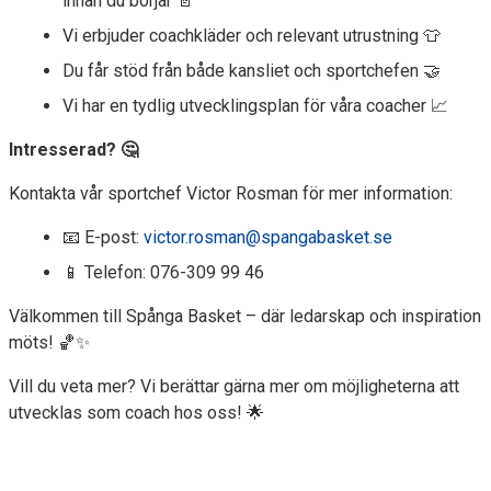
innan du börjar 📄
Vi erbjuder coachkläder och relevant utrustning 👕
Du får stöd från både kansliet och sportchefen 🤝
Vi har en tydlig utvecklingsplan för våra coacher 📈
Intresserad? 🤔
Kontakta vår sportchef Victor Rosman för mer information:
📧 E-post:
victor.rosman@spangabasket.se
📱 Telefon: 076-309 99 46
Välkommen till Spånga Basket – där ledarskap och inspiration
möts! 🏀✨
Vill du veta mer? Vi berättar gärna mer om möjligheterna att
utvecklas som coach hos oss! 🌟