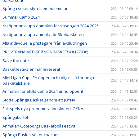
på Kärsön!
Spånga söker styrelsemedlemmar
2024-08-12 09:14
Summer Camp 2024
2024-07-07 10:45
Nu öppnar vi upp anmälan för säsongen 2024-2025!
2024-06-26 19:38
Nu öppnar vi upp anmäla för Skolbasketen
2024-06-24 18:48
Alla individuella pristagare från avslutningen
2024-06-10 23:46
PROVTRÄNA MED SPÅNGA BASKET! &#127936;
2024-05-28 20:36
Save the date
2024-05-27 22:25
Basketfestivalen har levererat
2024-05-16 09:53
Mini Ligan Cup - En öppen och rolig miljö för unga
2024-04-17 14:19
basketälskare
Anmälan för Skills Camp 2024 är nu öppen!
2024-04-15 12:50
Stötta Spånga Basket genom att JOYNA
2024-04-08 09:42
Folkspels nya prenumerationslotteri JOYNA.
2024-03-18 10:49
Spångakortet
2024-02-21 08:20
Anmälan Göteborgs Basketboll Festival
2024-02-10 13:48
Spånga Basket söker coacher
2023-12-18 19:01