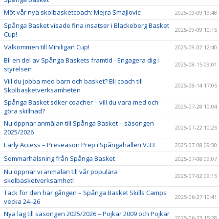
Möt vår nya skolbasketcoach: Mejra Smajlovic!
2025-09-09 19:48
Spånga Basket visade fina insatser i Blackeberg Basket
2025-09-09 10:15
Cup!
Välkommen till Miniligan Cup!
2025-09-02 12:40
Bli en del av Spånga Baskets framtid - Engagera dig i
2025-08-15 09:01
styrelsen
Vill du jobba med barn och basket? Bli coach till
2025-08-14 17:05
Skolbasketverksamheten
Spånga Basket söker coacher – vill du vara med och
2025-07-28 10:04
göra skillnad?
Nu öppnar anmälan till Spånga Basket – säsongen
2025-07-22 10:25
2025/2026
Early Access – Preseason Prep i Spångahallen V.33
2025-07-08 09:30
Sommarhälsning från Spånga Basket
2025-07-08 09:07
Nu öppnar vi anmälan till vår populära
2025-07-02 09:15
skolbasketverksamhet!
Tack för den här gången – Spånga Basket Skills Camps
2025-06-27 10:41
vecka 24–26
Nya lag till säsongen 2025/2026 – Pojkar 2009 och Pojkar
2025-06-23 15:28