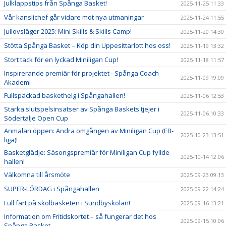
Julklappstips från Spånga Basket!
2025-11-25 11:33
Vår kanslichef går vidare mot nya utmaningar
2025-11-24 11:55
Jullovsläger 2025: Mini Skills & Skills Camp!
2025-11-20 14:30
Stötta Spånga Basket – Köp din Uppesittarlott hos oss!
2025-11-19 13:32
Stort tack för en lyckad Miniligan Cup!
2025-11-18 11:57
Inspirerande premiär för projektet - Spånga Coach
2025-11-09 19:09
Akademi
Fullspäckad baskethelg i Spångahallen!
2025-11-06 12:53
Starka slutspelsinsatser av Spånga Baskets tjejer i
2025-11-06 10:33
Södertälje Open Cup
Anmälan öppen: Andra omgången av Miniligan Cup (EB-
2025-10-23 13:51
liga)!
Basketglädje: Säsongspremiär för Miniligan Cup fyllde
2025-10-14 12:06
hallen!
Välkomna till årsmöte
2025-09-23 09:13
SUPER-LÖRDAG i Spångahallen
2025-09-22 14:24
Full fart på skolbasketen i Sundbyskolan!
2025-09-16 13:21
Information om Fritidskortet – så fungerar det hos
2025-09-15 10:06
Spånga Basket