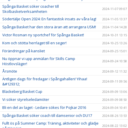
Spånga Basket söker coacher till
2024-11-07 09:07
Skolbasketverksamheten
Södertälje Open 2024: En fantastisk insats av våra lag!
2024-11-05 13:37
Spånga Basket har den stora äran att arrangera USM!
2024-11-04 14:28
Victor Rosman ny sportchef för Spånga Basket!
2024-10-31 13:15
Kom och stötta herrlaget till en seger!
2024-10-25 13:26
Förändringar på kansliet
2024-09-25 15:01
Nu öppnar vi upp anmälan för Skills Camp
2024-09-24 10:58
Höstlovsläger!
Årsmöte
2024-09-12 11:32
Äntligen dags för fredagar i Spångahallen! Yihaa!
2024-09-11 09:56
&#129312;
Blackeberg Basket Cup
2024-09-09 13:06
Vi söker styrelseledamöter
2024-09-09 08:50
Bli en del av laget - Ledare sökes för Pojkar 2016
2024-09-04 10:41
Spånga Basket söker coach till damsenior och DU17
2024-08-26 13:53
Fullt ös på Summer Camp: Träning, aktiviteter och glädje
2024-08-22 13:02