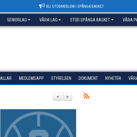
BLI STÖDMEDLEM I SPÅNGA BASKET
SENIORLAG
VÅRA LAG
STÖD SPÅNGA BASKET
VÅRA P
HALLAR
MEDLEMSAPP
STYRELSEN
DOKUMENT
NYHETER
VÅR
<
>