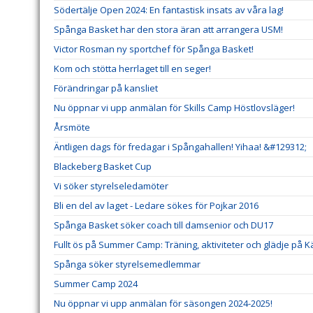
Södertälje Open 2024: En fantastisk insats av våra lag!
Spånga Basket har den stora äran att arrangera USM!
Victor Rosman ny sportchef för Spånga Basket!
Kom och stötta herrlaget till en seger!
Förändringar på kansliet
Nu öppnar vi upp anmälan för Skills Camp Höstlovsläger!
Årsmöte
Äntligen dags för fredagar i Spångahallen! Yihaa! &#129312;
Blackeberg Basket Cup
Vi söker styrelseledamöter
Bli en del av laget - Ledare sökes för Pojkar 2016
Spånga Basket söker coach till damsenior och DU17
Fullt ös på Summer Camp: Träning, aktiviteter och glädje på K
Spånga söker styrelsemedlemmar
Summer Camp 2024
Nu öppnar vi upp anmälan för säsongen 2024-2025!