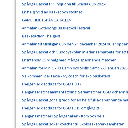
Spånga Basket F11 Inbjudna till Scania Cup 2025!
En helg fylld av basket och stolthet
GAME TIME I SPÅNGAHALLEN!
Anmälan Göteborgs Basketboll Festival
Basketaction i helgen!
Anmälan till Miniligan Cup den 21 december 2024 nu är öppe
Spånga Basket och Sundbyskolan inleder samarbete för att 
En intensiv USM helg med många spännande matcher
Anmälan för Mini Skills Camp och Skills Camp 2-3 januari 202
Välkommen Joel Tekle - Ny coach för skolbasketen!
I helgen är det dags för USM HU17
Helgens Matchsammanfattning: Seriematcher, USM och Minil
Spånga Basket gör sig redo för en helg full av spännande ma
I helgen är det dags för USM FU15 omgång 2!
Helgens matcher i Spångahallen - Kom och heja!
Spånga Basket söker coacher till Skolbasketverksamheten