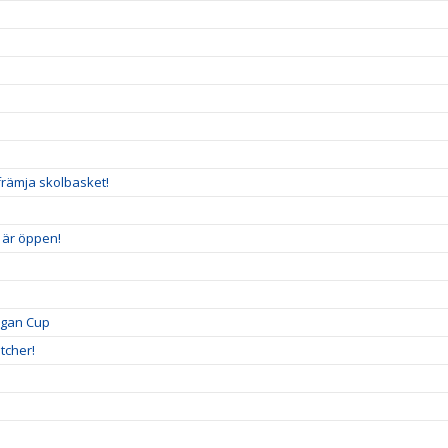
n
främja skolbasket!
5 är öppen!
igan Cup
tcher!