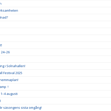
en
verksamheten
llnad?
t!
a 24–26
ng i Solnahallen!
l Festival 2025
 hemmaplan!
Camp !
 1–4 augusti
t
blir säsongens sista omgång!