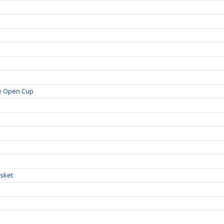
je Open Cup
!
asket