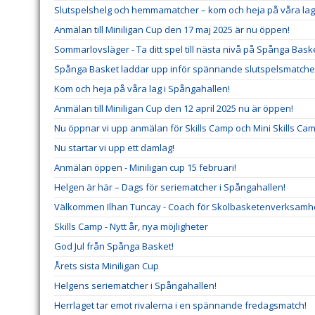
Slutspelshelg och hemmamatcher – kom och heja på våra lag
Anmälan till Miniligan Cup den 17 maj 2025 är nu öppen!
Sommarlovsläger - Ta ditt spel till nästa nivå på Spånga Baske
Spånga Basket laddar upp inför spännande slutspelsmatche
Kom och heja på våra lag i Spångahallen!
Anmälan till Miniligan Cup den 12 april 2025 nu är öppen!
Nu öppnar vi upp anmälan för Skills Camp och Mini Skills Cam
Nu startar vi upp ett damlag!
Anmälan öppen - Miniligan cup 15 februari!
Helgen är här – Dags för seriematcher i Spångahallen!
Välkommen Ilhan Tuncay - Coach för Skolbasketenverksamh
Skills Camp - Nytt år, nya möjligheter
God Jul från Spånga Basket!
Årets sista Miniligan Cup
Helgens seriematcher i Spångahallen!
Herrlaget tar emot rivalerna i en spännande fredagsmatch!