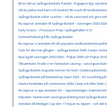
Bli en del av Spånga Baskets framtid - Engagera dig i styrels
Vill du jobba med barn och basket? Bli coach till Skolbasket
Spånga Basket söker coacher – vill du vara med och göra ski
Nu öppnar anmälan till Spånga Basket – säsongen 2025/2026
Early Access – Preseason Prep i Spångahallen V.33
Sommarhälsning från Spånga Basket
Nu öppnar vi anmälan till vår populära skolbasketverksamhe
Tack för den här gången – Spånga Basket Skills Camps veck
Nya lag till säsongen 2025/2026 – Pojkar 2009 och Pojkar 2010
Tillsammans firade vi en fantastisk säsong – säsongsavslutni
Spånga Basket skapade minnen för livet i Göteborg Basketbal
Spånga Basket på Basketshop Open 2025 – En succéhelg på
Starka förebilder på sommarens Skills Camp och Elite Skills 
Nu öppnar vi upp anmälan för – Uppstartsläger i Katrineholm
Inbjudan: Gemensam säsongsavslutning med Spånga Baske
Anmälan till Miniligan Cup den 17 maj är nu öppen – och det 