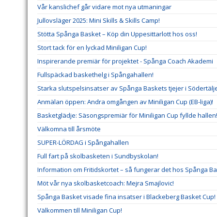
Vår kanslichef går vidare mot nya utmaningar
Jullovsläger 2025: Mini Skills & Skills Camp!
Stötta Spånga Basket – Köp din Uppesittarlott hos oss!
Stort tack för en lyckad Miniligan Cup!
Inspirerande premiär för projektet - Spånga Coach Akademi
Fullspäckad baskethelg i Spångahallen!
Starka slutspelsinsatser av Spånga Baskets tjejer i Södertäl
Anmälan öppen: Andra omgången av Miniligan Cup (EB-liga)!
Basketglädje: Säsongspremiär för Miniligan Cup fyllde hallen
Välkomna till årsmöte
SUPER-LÖRDAG i Spångahallen
Full fart på skolbasketen i Sundbyskolan!
Information om Fritidskortet – så fungerar det hos Spånga B
Möt vår nya skolbasketcoach: Mejra Smajlovic!
Spånga Basket visade fina insatser i Blackeberg Basket Cup!
Välkommen till Miniligan Cup!