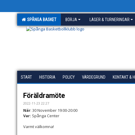
SPÅNGA BASKET
BÖRJA
LÄGER & TURNERINGAR
START
HISTORIA
POLICY
VÄRDEGRUND
KONTAKT & 
Föräldramöte
2022-11-23 22:27
När
: 30 November 19:00-20:00
Var:
Spånga Center
Varmt välkomna!