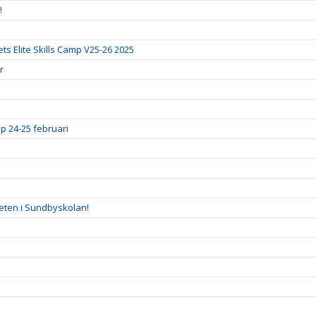
!
ts Elite Skills Camp V25-26 2025
r
p 24-25 februari
eten i Sundbyskolan!