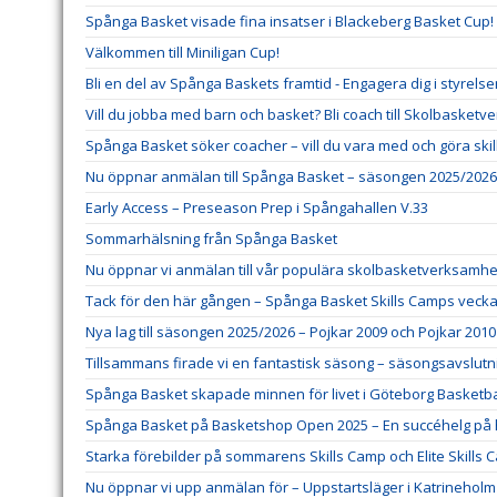
Spånga Basket visade fina insatser i Blackeberg Basket Cup!
Välkommen till Miniligan Cup!
Bli en del av Spånga Baskets framtid - Engagera dig i styrels
Vill du jobba med barn och basket? Bli coach till Skolbasket
Spånga Basket söker coacher – vill du vara med och göra ski
Nu öppnar anmälan till Spånga Basket – säsongen 2025/2026
Early Access – Preseason Prep i Spångahallen V.33
Sommarhälsning från Spånga Basket
Nu öppnar vi anmälan till vår populära skolbasketverksamhe
Tack för den här gången – Spånga Basket Skills Camps veck
Nya lag till säsongen 2025/2026 – Pojkar 2009 och Pojkar 2010
Tillsammans firade vi en fantastisk säsong – säsongsavslutni
Spånga Basket skapade minnen för livet i Göteborg Basketbal
Spånga Basket på Basketshop Open 2025 – En succéhelg på
Starka förebilder på sommarens Skills Camp och Elite Skills 
Nu öppnar vi upp anmälan för – Uppstartsläger i Katrineholm