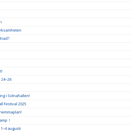
en
verksamheten
llnad?
t!
a 24–26
ng i Solnahallen!
l Festival 2025
 hemmaplan!
Camp !
 1–4 augusti