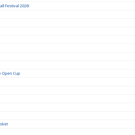
ll Festival 2026!
je Open Cup
!
asket