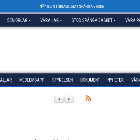
BLI STÖDMEDLEM I SPÅNGA BASKET
SENIORLAG
VÅRA LAG
STÖD SPÅNGA BASKET
VÅRA P
HALLAR
MEDLEMSAPP
STYRELSEN
DOKUMENT
NYHETER
VÅR
<
>