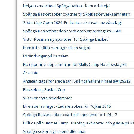
Helgens matcher i Spångahallen - Kom och heja!
Spånga Basket söker coacher till Skolbasketverksamheten
Södertälje Open 2024: En fantastisk insats av våra lag!
Spånga Basket har den stora äran att arrangera USM!
Victor Rosman ny sportchef för Spånga Basket!
Kom och stötta herrlaget till en seger!
Förändringar på kansliet
Nu öppnar vi upp anmälan för Skills Camp Höstlovsläger!
Årsmöte
Äntligen dags för fredagar i Spångahallen! Yihaa! &#129312;
Blackeberg Basket Cup
Vi söker styrelseledamöter
Bli en del av laget - Ledare sökes för Pojkar 2016
Spånga Basket söker coach till damsenior och DU17
Fullt ös på Summer Camp: Träning, aktiviteter och glädje på K
Spånga söker styrelsemedlemmar