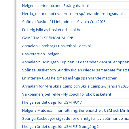
Helgens seriematcher i Spångahallen!
Herrlaget tar emot rivalerna i en spännande fredagsmatch!
Spånga Basket F11 Inbjudna till Scania Cup 2025!
En helg fylld av basket och stolthet
GAME TIME I SPÅNGAHALLEN!
Anmälan Göteborgs Basketboll Festival
Basketaction i helgen!
Anmälan till Miniligan Cup den 21 december 2024 nu är öppe
Spånga Basket och Sundbyskolan inleder samarbete för att 
En intensiv USM helg med många spännande matcher
Anmälan för Mini Skills Camp och Skills Camp 2-3 januari 202
Välkommen Joel Tekle - Ny coach för skolbasketen!
I helgen är det dags för USM HU17
Helgens Matchsammanfattning: Seriematcher, USM och Minil
Spånga Basket gör sig redo för en helg full av spännande ma
I helgen är det dags för USM FU15 omgång 2!