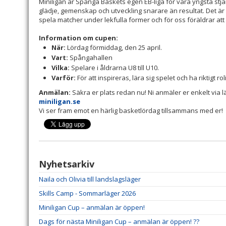
Miniligan är Spånga Baskets egen EB-liga för våra yngsta stjär
glädje, gemenskap och utveckling snarare än resultat. Det är ett
spela matcher under lekfulla former och för oss föräldrar at
Information om cupen:
När:
Lördag förmiddag, den 25 april.
Vart:
Spångahallen
Vilka:
Spelare i åldrarna U8 till U10.
Varför:
För att inspireras, lära sig spelet och ha riktigt ro
Anmälan:
Säkra er plats redan nu! Ni anmäler er enkelt via
miniligan.se
Vi ser fram emot en härlig basketlördag tillsammans med er!
Nyhetsarkiv
Naila och Olivia till landslagsläger
Skills Camp - Sommarläger 2026
Miniligan Cup – anmälan är öppen!
Dags för nästa Miniligan Cup – anmälan är öppen! ??