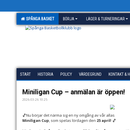
SPÅNGA BASKET
BÖRJA
LÄGER & TURNERINGAR
START
HISTORIA
POLICY
VÄRDEGRUND
KONTAKT & 
Miniligan Cup – anmälan är öppen!
2026-03-26 10:25
🏀Nu börjar det närma sig en ny omgång av vår allas
Miniligan Cup
, som spelas lördagen den
25 april
! 🏀