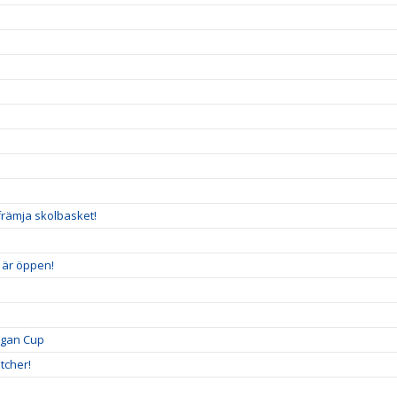
n
främja skolbasket!
5 är öppen!
igan Cup
tcher!