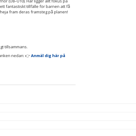
nor (U8–U10). Här ligger allt fokus på
 fantastiskt tillfälle för barnen att få
t heja fram deras framsteg på planen!
ligt tillsammans.
 länken nedan: 👉
Anmäl dig här på