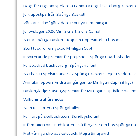
Dags för dig som spelare att anmäla dig till Göteborg Basketba
Julklappstips från Spånga Basket!
Vår kanslichef går vidare mot nya utmaningar
Jullovsläger 2025: Mini Skills & Skills Camp!
Stötta Spånga Basket – Köp din Uppesittarlott hos oss!
Stort tack för en lyckad Miniligan Cup!
Inspirerande premiär för projektet - Spånga Coach Akademi
Fullspäckad baskethelg i Spångahallen!
Starka slutspelsinsatser av Spånga Baskets tjejer i Södertäl
Anmälan öppen: Andra omgången av Miniligan Cup (EB-liga)!
Basketglädje: Säsongspremiär för Miniligan Cup fyllde hallen
Välkomna till årsmöte
SUPER-LÖRDAG i Spångahallen
Full fart på skolbasketen i Sundbyskolan!
Information om Fritidskortet – så fungerar det hos Spånga B
Möt vår nya skolbasketcoach: Mejra Smajlovic!