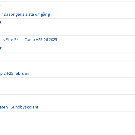
t
blir säsongens sista omgång!
!
ts Elite Skills Camp V25-26 2025
r
p 24-25 februari
eten i Sundbyskolan!