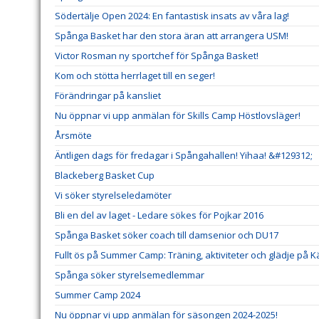
Södertälje Open 2024: En fantastisk insats av våra lag!
Spånga Basket har den stora äran att arrangera USM!
Victor Rosman ny sportchef för Spånga Basket!
Kom och stötta herrlaget till en seger!
Förändringar på kansliet
Nu öppnar vi upp anmälan för Skills Camp Höstlovsläger!
Årsmöte
Äntligen dags för fredagar i Spångahallen! Yihaa! &#129312;
Blackeberg Basket Cup
Vi söker styrelseledamöter
Bli en del av laget - Ledare sökes för Pojkar 2016
Spånga Basket söker coach till damsenior och DU17
Fullt ös på Summer Camp: Träning, aktiviteter och glädje på K
Spånga söker styrelsemedlemmar
Summer Camp 2024
Nu öppnar vi upp anmälan för säsongen 2024-2025!