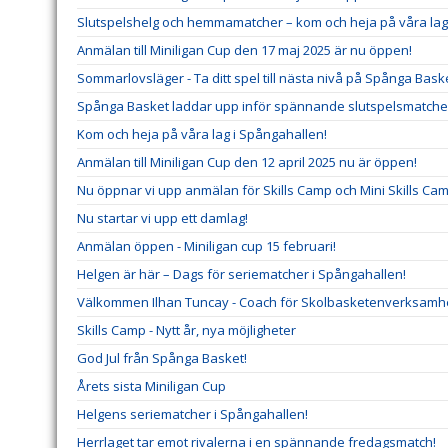
Slutspelshelg och hemmamatcher – kom och heja på våra lag
Anmälan till Miniligan Cup den 17 maj 2025 är nu öppen!
Sommarlovsläger - Ta ditt spel till nästa nivå på Spånga Baske
Spånga Basket laddar upp inför spännande slutspelsmatche
Kom och heja på våra lag i Spångahallen!
Anmälan till Miniligan Cup den 12 april 2025 nu är öppen!
Nu öppnar vi upp anmälan för Skills Camp och Mini Skills Cam
Nu startar vi upp ett damlag!
Anmälan öppen - Miniligan cup 15 februari!
Helgen är här – Dags för seriematcher i Spångahallen!
Välkommen Ilhan Tuncay - Coach för Skolbasketenverksamh
Skills Camp - Nytt år, nya möjligheter
God Jul från Spånga Basket!
Årets sista Miniligan Cup
Helgens seriematcher i Spångahallen!
Herrlaget tar emot rivalerna i en spännande fredagsmatch!