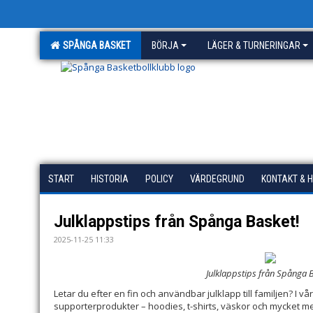
SPÅNGA BASKET
BÖRJA
LÄGER & TURNERINGAR
START
HISTORIA
POLICY
VÄRDEGRUND
KONTAKT & 
Julklappstips från Spånga Basket!
2025-11-25 11:33
Julklappstips från Spånga 
Letar du efter en fin och användbar julklapp till familjen? I vå
supporterprodukter – hoodies, t-shirts, väskor och mycket m