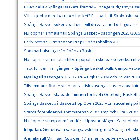
Bli en del av Spånga Baskets framtid - Engagera dig i styrels
Vill du jobba med barn och basket? Bli coach till Skolbasket
Spånga Basket söker coacher – vill du vara med och göra ski
Nu öppnar anmälan till Spånga Basket – säsongen 2025/2026
Early Access – Preseason Prep i Spångahallen V.33
Sommarhälsning från Spånga Basket
Nu öppnar vi anmälan till vår populära skolbasketverksamhe
Tack för den här gången – Spånga Basket Skills Camps veck
Nya lag till säsongen 2025/2026 – Pojkar 2009 och Pojkar 2010
Tillsammans firade vi en fantastisk säsong – säsongsavslutni
Spånga Basket skapade minnen för livet i Göteborg Basketbal
Spånga Basket på Basketshop Open 2025 – En succéhelg på
Starka förebilder på sommarens Skills Camp och Elite Skills 
Nu öppnar vi upp anmälan för – Uppstartsläger i Katrineholm
Inbjudan: Gemensam säsongsavslutning med Spånga Baske
Anmälan till Miniligan Cup den 17 maj är nu öppen – och det 