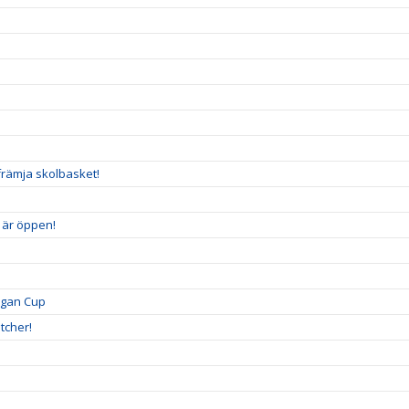
n
främja skolbasket!
5 är öppen!
igan Cup
tcher!