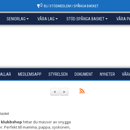
BLI STÖDMEDLEM I SPÅNGA BASKET
SENIORLAG
VÅRA LAG
STÖD SPÅNGA BASKET
VÅRA P
HALLAR
MEDLEMSAPP
STYRELSEN
DOKUMENT
NYHETER
VÅR
<
>
Basket
r
klubbshop
hittar du massor av snygga
er. Perfekt till mamma, pappa, syskonen,