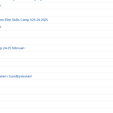
!
ts Elite Skills Camp V25-26 2025
r
p 24-25 februari
eten i Sundbyskolan!