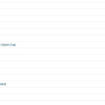
je Open Cup
!
asket