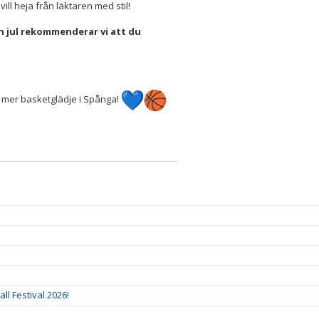
ill heja från läktaren med stil!
an jul rekommenderar vi att du
i mer basketglädje i Spånga!
ll Festival 2026!