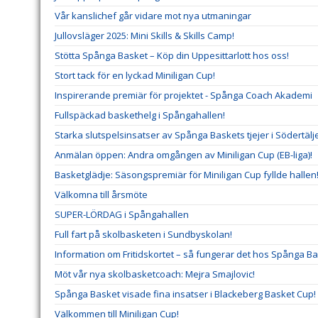
Vår kanslichef går vidare mot nya utmaningar
Jullovsläger 2025: Mini Skills & Skills Camp!
Stötta Spånga Basket – Köp din Uppesittarlott hos oss!
Stort tack för en lyckad Miniligan Cup!
Inspirerande premiär för projektet - Spånga Coach Akademi
Fullspäckad baskethelg i Spångahallen!
Starka slutspelsinsatser av Spånga Baskets tjejer i Södertäl
Anmälan öppen: Andra omgången av Miniligan Cup (EB-liga)!
Basketglädje: Säsongspremiär för Miniligan Cup fyllde hallen
Välkomna till årsmöte
SUPER-LÖRDAG i Spångahallen
Full fart på skolbasketen i Sundbyskolan!
Information om Fritidskortet – så fungerar det hos Spånga B
Möt vår nya skolbasketcoach: Mejra Smajlovic!
Spånga Basket visade fina insatser i Blackeberg Basket Cup!
Välkommen till Miniligan Cup!