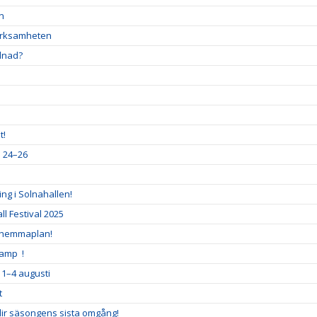
en
verksamheten
llnad?
t!
a 24–26
ng i Solnahallen!
l Festival 2025
 hemmaplan!
Camp !
 1–4 augusti
t
blir säsongens sista omgång!