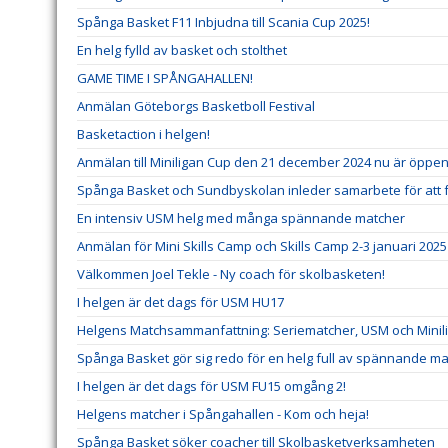
Spånga Basket F11 Inbjudna till Scania Cup 2025!
En helg fylld av basket och stolthet
GAME TIME I SPÅNGAHALLEN!
Anmälan Göteborgs Basketboll Festival
Basketaction i helgen!
Anmälan till Miniligan Cup den 21 december 2024 nu är öppe
Spånga Basket och Sundbyskolan inleder samarbete för att 
En intensiv USM helg med många spännande matcher
Anmälan för Mini Skills Camp och Skills Camp 2-3 januari 202
Välkommen Joel Tekle - Ny coach för skolbasketen!
I helgen är det dags för USM HU17
Helgens Matchsammanfattning: Seriematcher, USM och Minil
Spånga Basket gör sig redo för en helg full av spännande ma
I helgen är det dags för USM FU15 omgång 2!
Helgens matcher i Spångahallen - Kom och heja!
Spånga Basket söker coacher till Skolbasketverksamheten