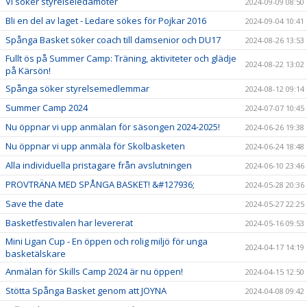
Vi söker styrelseledamöter
2024-09-09 08:50
Bli en del av laget - Ledare sökes för Pojkar 2016
2024-09-04 10:41
Spånga Basket söker coach till damsenior och DU17
2024-08-26 13:53
Fullt ös på Summer Camp: Träning, aktiviteter och glädje
2024-08-22 13:02
på Kärsön!
Spånga söker styrelsemedlemmar
2024-08-12 09:14
Summer Camp 2024
2024-07-07 10:45
Nu öppnar vi upp anmälan för säsongen 2024-2025!
2024-06-26 19:38
Nu öppnar vi upp anmäla för Skolbasketen
2024-06-24 18:48
Alla individuella pristagare från avslutningen
2024-06-10 23:46
PROVTRÄNA MED SPÅNGA BASKET! &#127936;
2024-05-28 20:36
Save the date
2024-05-27 22:25
Basketfestivalen har levererat
2024-05-16 09:53
Mini Ligan Cup - En öppen och rolig miljö för unga
2024-04-17 14:19
basketälskare
Anmälan för Skills Camp 2024 är nu öppen!
2024-04-15 12:50
Stötta Spånga Basket genom att JOYNA
2024-04-08 09:42