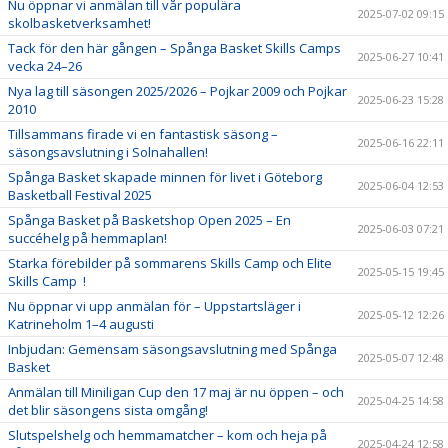
Nu öppnar vi anmälan till vår populära
2025-07-02 09:15
skolbasketverksamhet!
Tack för den här gången – Spånga Basket Skills Camps
2025-06-27 10:41
vecka 24–26
Nya lag till säsongen 2025/2026 – Pojkar 2009 och Pojkar
2025-06-23 15:28
2010
Tillsammans firade vi en fantastisk säsong –
2025-06-16 22:11
säsongsavslutning i Solnahallen!
Spånga Basket skapade minnen för livet i Göteborg
2025-06-04 12:53
Basketball Festival 2025
Spånga Basket på Basketshop Open 2025 – En
2025-06-03 07:21
succéhelg på hemmaplan!
Starka förebilder på sommarens Skills Camp och Elite
2025-05-15 19:45
Skills Camp !
Nu öppnar vi upp anmälan för – Uppstartsläger i
2025-05-12 12:26
Katrineholm 1–4 augusti
Inbjudan: Gemensam säsongsavslutning med Spånga
2025-05-07 12:48
Basket
Anmälan till Miniligan Cup den 17 maj är nu öppen – och
2025-04-25 14:58
det blir säsongens sista omgång!
Slutspelshelg och hemmamatcher – kom och heja på
2025-04-24 12:58