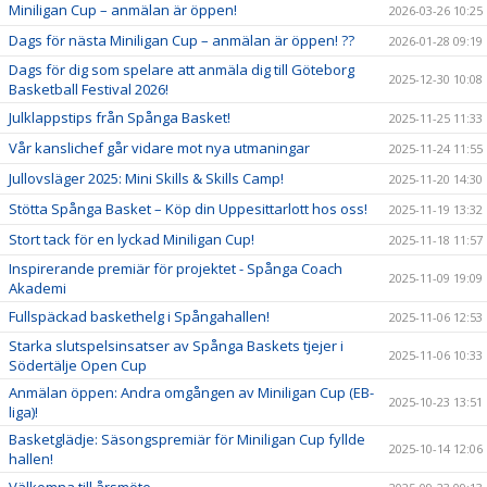
Miniligan Cup – anmälan är öppen!
2026-03-26 10:25
Dags för nästa Miniligan Cup – anmälan är öppen! ??
2026-01-28 09:19
Dags för dig som spelare att anmäla dig till Göteborg
2025-12-30 10:08
Basketball Festival 2026!
Julklappstips från Spånga Basket!
2025-11-25 11:33
Vår kanslichef går vidare mot nya utmaningar
2025-11-24 11:55
Jullovsläger 2025: Mini Skills & Skills Camp!
2025-11-20 14:30
Stötta Spånga Basket – Köp din Uppesittarlott hos oss!
2025-11-19 13:32
Stort tack för en lyckad Miniligan Cup!
2025-11-18 11:57
Inspirerande premiär för projektet - Spånga Coach
2025-11-09 19:09
Akademi
Fullspäckad baskethelg i Spångahallen!
2025-11-06 12:53
Starka slutspelsinsatser av Spånga Baskets tjejer i
2025-11-06 10:33
Södertälje Open Cup
Anmälan öppen: Andra omgången av Miniligan Cup (EB-
2025-10-23 13:51
liga)!
Basketglädje: Säsongspremiär för Miniligan Cup fyllde
2025-10-14 12:06
hallen!