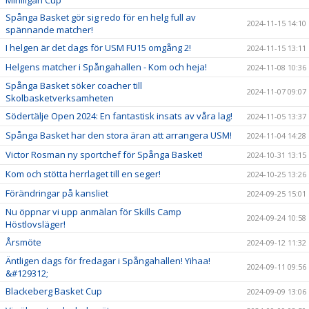
Miniligan Cup
Spånga Basket gör sig redo för en helg full av
2024-11-15 14:10
spännande matcher!
I helgen är det dags för USM FU15 omgång 2!
2024-11-15 13:11
Helgens matcher i Spångahallen - Kom och heja!
2024-11-08 10:36
Spånga Basket söker coacher till
2024-11-07 09:07
Skolbasketverksamheten
Södertälje Open 2024: En fantastisk insats av våra lag!
2024-11-05 13:37
Spånga Basket har den stora äran att arrangera USM!
2024-11-04 14:28
Victor Rosman ny sportchef för Spånga Basket!
2024-10-31 13:15
Kom och stötta herrlaget till en seger!
2024-10-25 13:26
Förändringar på kansliet
2024-09-25 15:01
Nu öppnar vi upp anmälan för Skills Camp
2024-09-24 10:58
Höstlovsläger!
Årsmöte
2024-09-12 11:32
Äntligen dags för fredagar i Spångahallen! Yihaa!
2024-09-11 09:56
&#129312;
Blackeberg Basket Cup
2024-09-09 13:06