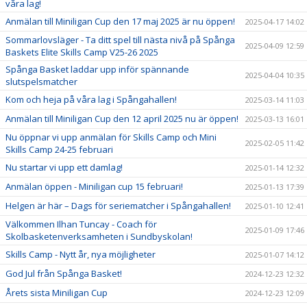
våra lag!
Anmälan till Miniligan Cup den 17 maj 2025 är nu öppen!
2025-04-17 14:02
Sommarlovsläger - Ta ditt spel till nästa nivå på Spånga
2025-04-09 12:59
Baskets Elite Skills Camp V25-26 2025
Spånga Basket laddar upp inför spännande
2025-04-04 10:35
slutspelsmatcher
Kom och heja på våra lag i Spångahallen!
2025-03-14 11:03
Anmälan till Miniligan Cup den 12 april 2025 nu är öppen!
2025-03-13 16:01
Nu öppnar vi upp anmälan för Skills Camp och Mini
2025-02-05 11:42
Skills Camp 24-25 februari
Nu startar vi upp ett damlag!
2025-01-14 12:32
Anmälan öppen - Miniligan cup 15 februari!
2025-01-13 17:39
Helgen är här – Dags för seriematcher i Spångahallen!
2025-01-10 12:41
Välkommen Ilhan Tuncay - Coach för
2025-01-09 17:46
Skolbasketenverksamheten i Sundbyskolan!
Skills Camp - Nytt år, nya möjligheter
2025-01-07 14:12
God Jul från Spånga Basket!
2024-12-23 12:32
Årets sista Miniligan Cup
2024-12-23 12:09