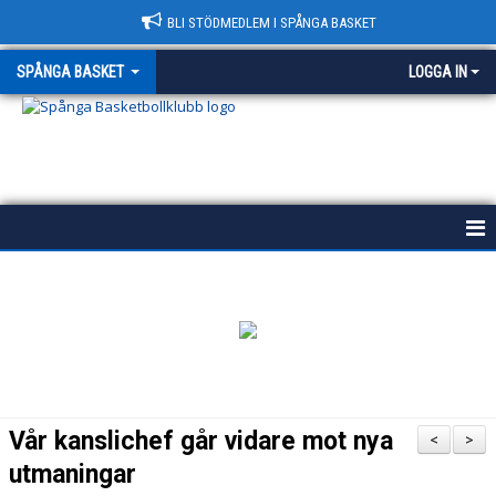
BLI STÖDMEDLEM I SPÅNGA BASKET
SPÅNGA BASKET
LOGGA IN
START
HISTORIA
POLICY
VÄRDEGRUND
Vår kanslichef går vidare mot nya
<
>
KONTAKT & HALLAR
utmaningar