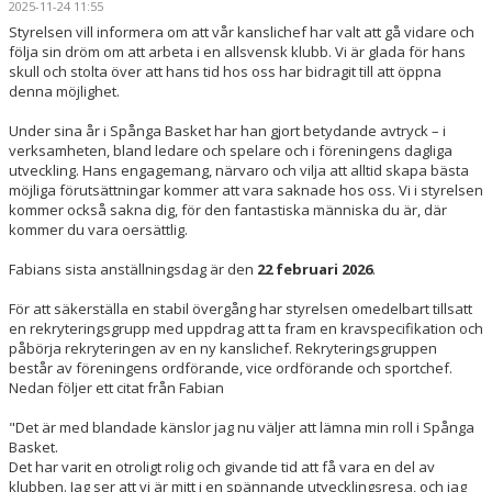
2025-11-24 11:55
MEDLEMSAPP
Styrelsen vill informera om att vår kanslichef har valt att gå vidare och
följa sin dröm om att arbeta i en allsvensk klubb. Vi är glada för hans
STYRELSEN
skull och stolta över att hans tid hos oss har bidragit till att öppna
denna möjlighet.
DOKUMENT
Under sina år i Spånga Basket har han gjort betydande avtryck – i
verksamheten, bland ledare och spelare och i föreningens dagliga
NYHETER
utveckling. Hans engagemang, närvaro och vilja att alltid skapa bästa
möjliga förutsättningar kommer att vara saknade hos oss. Vi i styrelsen
VÅRA LAG/TRÄNARE
kommer också sakna dig, för den fantastiska människa du är, där
kommer du vara oersättlig.
KALENDER
Fabians sista anställningsdag är den
22 februari 2026
.
För att säkerställa en stabil övergång har styrelsen omedelbart tillsatt
en rekryteringsgrupp med uppdrag att ta fram en kravspecifikation och
påbörja rekryteringen av en ny kanslichef. Rekryteringsgruppen
består av föreningens ordförande, vice ordförande och sportchef.
Nedan följer ett citat från Fabian
"Det är med blandade känslor jag nu väljer att lämna min roll i Spånga
Basket.
Det har varit en otroligt rolig och givande tid att få vara en del av
klubben. Jag ser att vi är mitt i en spännande utvecklingsresa, och jag