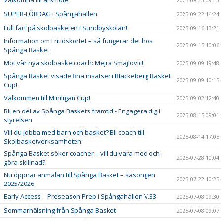
Välkomna till årsmöte
2025-09-23 09:13
SUPER-LÖRDAG i Spångahallen
2025-09-22 14:24
Full fart på skolbasketen i Sundbyskolan!
2025-09-16 13:21
Information om Fritidskortet – så fungerar det hos
2025-09-15 10:06
Spånga Basket
Möt vår nya skolbasketcoach: Mejra Smajlovic!
2025-09-09 19:48
Spånga Basket visade fina insatser i Blackeberg Basket
2025-09-09 10:15
Cup!
Välkommen till Miniligan Cup!
2025-09-02 12:40
Bli en del av Spånga Baskets framtid - Engagera dig i
2025-08-15 09:01
styrelsen
Vill du jobba med barn och basket? Bli coach till
2025-08-14 17:05
Skolbasketverksamheten
Spånga Basket söker coacher – vill du vara med och
2025-07-28 10:04
göra skillnad?
Nu öppnar anmälan till Spånga Basket – säsongen
2025-07-22 10:25
2025/2026
Early Access – Preseason Prep i Spångahallen V.33
2025-07-08 09:30
Sommarhälsning från Spånga Basket
2025-07-08 09:07