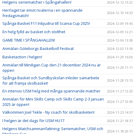
Helgens seriematcher i Spångahallen!
2024-12-12 13:22
Herrlaget tar emot rivalerna i en spännande
2024-12-10 14:33
fredagsmatch!
Spånga Basket F11 Inbjudna till Scania Cup 2025!
2024-12-09 19:45
En helg fylld av basket och stolthet
2024-12-09 12:21
GAME TIME I SPÅNGAHALLEN!
2024-12-06 13:38
Anmälan Göteborgs Basketboll Festival
2024-12-02 13:59
Basketaction i helgen!
2024-11-29 16:06
Anmälan till Miniligan Cup den 21 december 2024 nu är
2024-11-29 11:11
öppen
Spånga Basket och Sundbyskolan inleder samarbete
2024-11-28 13:13
för att främja skolbasket!
En intensiv USM helg med många spännande matcher
2024-11-27 12:20
Anmälan för Mini Skills Camp och Skills Camp 2-3 januari
2024-11-27 10:30
2025 är öppen!
Välkommen Joel Tekle - Ny coach för skolbasketen!
2024-11-25 14:57
I helgen är det dags för USM HU17
2024-11-21 18:37
Helgens Matchsammanfattning: Seriematcher, USM och
2024-11-18 20:11