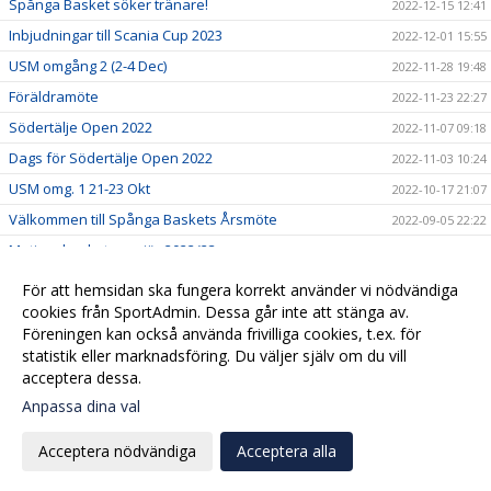
Spånga Basket söker tränare!
2022-12-15 12:41
Inbjudningar till Scania Cup 2023
2022-12-01 15:55
USM omgång 2 (2-4 Dec)
2022-11-28 19:48
Föräldramöte
2022-11-23 22:27
Södertälje Open 2022
2022-11-07 09:18
Dags för Södertälje Open 2022
2022-11-03 10:24
USM omg. 1 21-23 Okt
2022-10-17 21:07
Välkommen till Spånga Baskets Årsmöte
2022-09-05 22:22
Motionsbasketpremiär 2022/23
2022-08-26 15:32
Börja spela eller coacha i Spånga Basket!
2022-06-27 16:08
För att hemsidan ska fungera korrekt använder vi nödvändiga
Välkommen till er nya hemsida!
cookies från SportAdmin. Dessa går inte att stänga av.
2022-06-21 16:11
Föreningen kan också använda frivilliga cookies, t.ex. för
2019-12-02 15:55
statistik eller marknadsföring. Du väljer själv om du vill
acceptera dessa.
Anpassa dina val
Cookie-
Gå till
inställningar
Webbversion
Acceptera nödvändiga
Acceptera alla