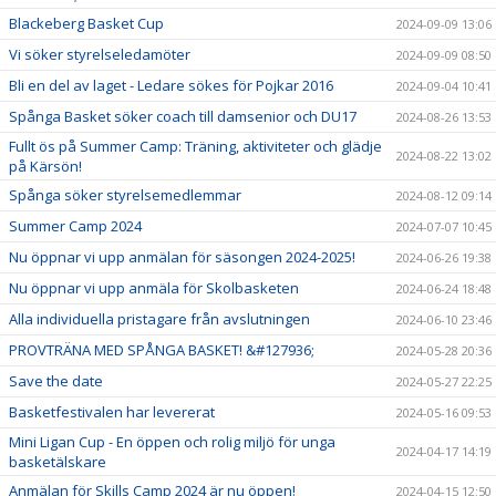
Blackeberg Basket Cup
2024-09-09 13:06
Vi söker styrelseledamöter
2024-09-09 08:50
Bli en del av laget - Ledare sökes för Pojkar 2016
2024-09-04 10:41
Spånga Basket söker coach till damsenior och DU17
2024-08-26 13:53
Fullt ös på Summer Camp: Träning, aktiviteter och glädje
2024-08-22 13:02
på Kärsön!
Spånga söker styrelsemedlemmar
2024-08-12 09:14
Summer Camp 2024
2024-07-07 10:45
Nu öppnar vi upp anmälan för säsongen 2024-2025!
2024-06-26 19:38
Nu öppnar vi upp anmäla för Skolbasketen
2024-06-24 18:48
Alla individuella pristagare från avslutningen
2024-06-10 23:46
PROVTRÄNA MED SPÅNGA BASKET! &#127936;
2024-05-28 20:36
Save the date
2024-05-27 22:25
Basketfestivalen har levererat
2024-05-16 09:53
Mini Ligan Cup - En öppen och rolig miljö för unga
2024-04-17 14:19
basketälskare
Anmälan för Skills Camp 2024 är nu öppen!
2024-04-15 12:50