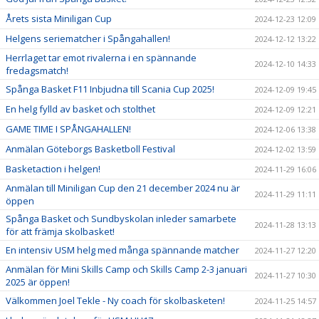
Årets sista Miniligan Cup
2024-12-23 12:09
Helgens seriematcher i Spångahallen!
2024-12-12 13:22
Herrlaget tar emot rivalerna i en spännande
2024-12-10 14:33
fredagsmatch!
Spånga Basket F11 Inbjudna till Scania Cup 2025!
2024-12-09 19:45
En helg fylld av basket och stolthet
2024-12-09 12:21
GAME TIME I SPÅNGAHALLEN!
2024-12-06 13:38
Anmälan Göteborgs Basketboll Festival
2024-12-02 13:59
Basketaction i helgen!
2024-11-29 16:06
Anmälan till Miniligan Cup den 21 december 2024 nu är
2024-11-29 11:11
öppen
Spånga Basket och Sundbyskolan inleder samarbete
2024-11-28 13:13
för att främja skolbasket!
En intensiv USM helg med många spännande matcher
2024-11-27 12:20
Anmälan för Mini Skills Camp och Skills Camp 2-3 januari
2024-11-27 10:30
2025 är öppen!
Välkommen Joel Tekle - Ny coach för skolbasketen!
2024-11-25 14:57