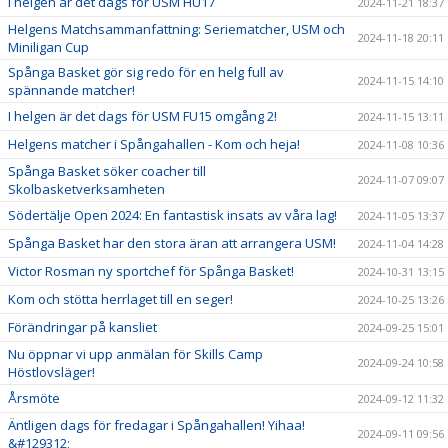
I helgen är det dags för USM HU17
2024-11-21 18:37
Helgens Matchsammanfattning: Seriematcher, USM och
2024-11-18 20:11
Miniligan Cup
Spånga Basket gör sig redo för en helg full av
2024-11-15 14:10
spännande matcher!
I helgen är det dags för USM FU15 omgång 2!
2024-11-15 13:11
Helgens matcher i Spångahallen - Kom och heja!
2024-11-08 10:36
Spånga Basket söker coacher till
2024-11-07 09:07
Skolbasketverksamheten
Södertälje Open 2024: En fantastisk insats av våra lag!
2024-11-05 13:37
Spånga Basket har den stora äran att arrangera USM!
2024-11-04 14:28
Victor Rosman ny sportchef för Spånga Basket!
2024-10-31 13:15
Kom och stötta herrlaget till en seger!
2024-10-25 13:26
Förändringar på kansliet
2024-09-25 15:01
Nu öppnar vi upp anmälan för Skills Camp
2024-09-24 10:58
Höstlovsläger!
Årsmöte
2024-09-12 11:32
Äntligen dags för fredagar i Spångahallen! Yihaa!
2024-09-11 09:56
&#129312;