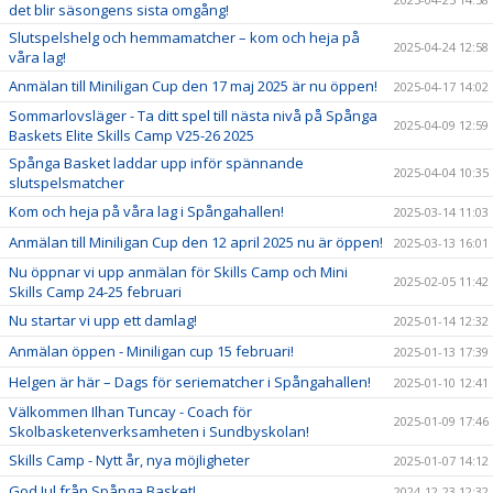
det blir säsongens sista omgång!
Slutspelshelg och hemmamatcher – kom och heja på
2025-04-24 12:58
våra lag!
Anmälan till Miniligan Cup den 17 maj 2025 är nu öppen!
2025-04-17 14:02
Sommarlovsläger - Ta ditt spel till nästa nivå på Spånga
2025-04-09 12:59
Baskets Elite Skills Camp V25-26 2025
Spånga Basket laddar upp inför spännande
2025-04-04 10:35
slutspelsmatcher
Kom och heja på våra lag i Spångahallen!
2025-03-14 11:03
Anmälan till Miniligan Cup den 12 april 2025 nu är öppen!
2025-03-13 16:01
Nu öppnar vi upp anmälan för Skills Camp och Mini
2025-02-05 11:42
Skills Camp 24-25 februari
Nu startar vi upp ett damlag!
2025-01-14 12:32
Anmälan öppen - Miniligan cup 15 februari!
2025-01-13 17:39
Helgen är här – Dags för seriematcher i Spångahallen!
2025-01-10 12:41
Välkommen Ilhan Tuncay - Coach för
2025-01-09 17:46
Skolbasketenverksamheten i Sundbyskolan!
Skills Camp - Nytt år, nya möjligheter
2025-01-07 14:12
God Jul från Spånga Basket!
2024-12-23 12:32