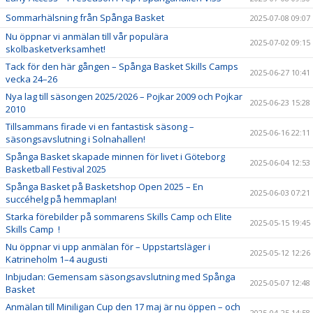
Sommarhälsning från Spånga Basket
2025-07-08 09:07
Nu öppnar vi anmälan till vår populära
2025-07-02 09:15
skolbasketverksamhet!
Tack för den här gången – Spånga Basket Skills Camps
2025-06-27 10:41
vecka 24–26
Nya lag till säsongen 2025/2026 – Pojkar 2009 och Pojkar
2025-06-23 15:28
2010
Tillsammans firade vi en fantastisk säsong –
2025-06-16 22:11
säsongsavslutning i Solnahallen!
Spånga Basket skapade minnen för livet i Göteborg
2025-06-04 12:53
Basketball Festival 2025
Spånga Basket på Basketshop Open 2025 – En
2025-06-03 07:21
succéhelg på hemmaplan!
Starka förebilder på sommarens Skills Camp och Elite
2025-05-15 19:45
Skills Camp !
Nu öppnar vi upp anmälan för – Uppstartsläger i
2025-05-12 12:26
Katrineholm 1–4 augusti
Inbjudan: Gemensam säsongsavslutning med Spånga
2025-05-07 12:48
Basket
Anmälan till Miniligan Cup den 17 maj är nu öppen – och
2025-04-25 14:58