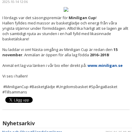
2025-10-14 12:06
MEDLEMSAPP
STYRELSEN
I lördags var det säsongspremiär för
Miniligan Cup
!
Hallen fylldes med massor av basketglädje och energi från våra
yngsta stjärnor under förmiddagen. Alltid lika härligt att se lagen ge allt
DOKUMENT
och samtidigt njuta av stunden i en hall fylld med likasinnade
basketälskare!
NYHETER
Nu laddar vi om! Nästa omgång av Miniligan Cup är redan den
15
VÅRA LAG/TRÄNARE
november
. Anmälan är öppen för alla lag födda
2016–2018
!
Anmäl ert lag via länken i vår bio eller direkt på:
www.miniligan.se
KALENDER
Vi ses i hallen!
#MiniliganCup #Basketglädje #Ungdomsbasket #SpångaBasket
#Tillsammans
Nyhetsarkiv
Naila och Olivia till landslagsläger