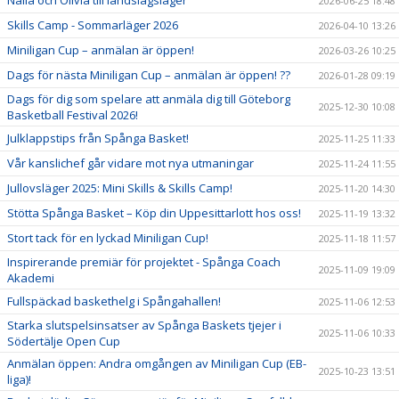
2026-06-25 18:48
Skills Camp - Sommarläger 2026
2026-04-10 13:26
Miniligan Cup – anmälan är öppen!
2026-03-26 10:25
Dags för nästa Miniligan Cup – anmälan är öppen! ??
2026-01-28 09:19
Dags för dig som spelare att anmäla dig till Göteborg
2025-12-30 10:08
Basketball Festival 2026!
Julklappstips från Spånga Basket!
2025-11-25 11:33
Vår kanslichef går vidare mot nya utmaningar
2025-11-24 11:55
Jullovsläger 2025: Mini Skills & Skills Camp!
2025-11-20 14:30
Stötta Spånga Basket – Köp din Uppesittarlott hos oss!
2025-11-19 13:32
Stort tack för en lyckad Miniligan Cup!
2025-11-18 11:57
Inspirerande premiär för projektet - Spånga Coach
2025-11-09 19:09
Akademi
Fullspäckad baskethelg i Spångahallen!
2025-11-06 12:53
Starka slutspelsinsatser av Spånga Baskets tjejer i
2025-11-06 10:33
Södertälje Open Cup
Anmälan öppen: Andra omgången av Miniligan Cup (EB-
2025-10-23 13:51
liga)!