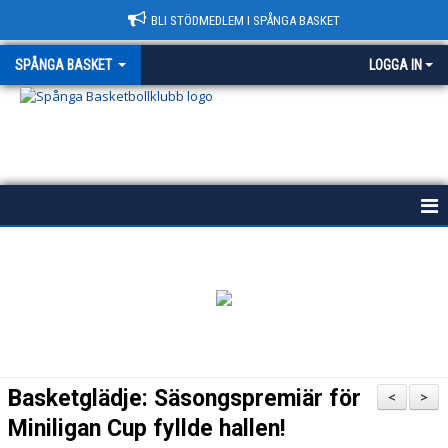
BLI STÖDMEDLEM I SPÅNGA BASKET
SPÅNGA BASKET
LOGGA IN
START
HISTORIA
POLICY
VÄRDEGRUND
Basketglädje: Säsongspremiär för
<
>
KONTAKT & HALLAR
Miniligan Cup fyllde hallen!