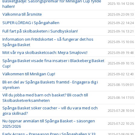
Basketglädje: Säsongspremiär för Miniligan Cup fyllde
2025-10-14 12:06
hallen!
Välkomna till årsmöte
2025-09-23 09:13
SUPER-LÖRDAG i Spångahallen
2025-09-22 14:24
Full fart på skolbasketen i Sundbyskolan!
2025-09-16 13:21
Information om Fritidskortet – så fungerar det hos
2025-09-15 10:06
Spånga Basket
Möt vår nya skolbasketcoach: Mejra Smajlovic!
2025-09-09 19:48
Spånga Basket visade fina insatser i Blackeberg Basket
2025-09-09 10:15
Cup!
Välkommen till Miniligan Cup!
2025-09-02 12:40
Bli en del av Spånga Baskets framtid - Engagera dig i
2025-08-15 09:01
styrelsen
Vill du jobba med barn och basket? Bli coach till
2025-08-14 17:05
Skolbasketverksamheten
Spånga Basket söker coacher – vill du vara med och
2025-07-28 10:04
göra skillnad?
Nu öppnar anmälan till Spånga Basket – säsongen
2025-07-22 10:25
2025/2026
Early Access – Preseason Prep i Spångahallen V.33
2025-07-08 09:30