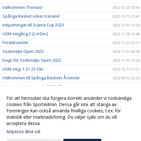
Välkommen Thomas!
2022-12-23 13:43
Spånga Basket söker tränare!
2022-12-15 12:41
Inbjudningar till Scania Cup 2023
2022-12-01 15:55
USM omgång 2 (2-4 Dec)
2022-11-28 19:48
Föräldramöte
2022-11-23 22:27
Södertälje Open 2022
2022-11-07 09:18
Dags för Södertälje Open 2022
2022-11-03 10:24
USM omg. 1 21-23 Okt
2022-10-17 21:07
Välkommen till Spånga Baskets Årsmöte
2022-09-05 22:22
Motionsbasketpremiär 2022/23
2022-08-26 15:32
Börja spela eller coacha i Spånga Basket!
2022-06-27 16:08
För att hemsidan ska fungera korrekt använder vi nödvändiga
Välkommen till er nya hemsida!
cookies från SportAdmin. Dessa går inte att stänga av.
2022-06-21 16:11
Föreningen kan också använda frivilliga cookies, t.ex. för
2019-12-02 15:55
statistik eller marknadsföring. Du väljer själv om du vill
acceptera dessa.
Anpassa dina val
Cookie-
Gå till