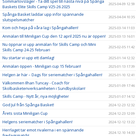
Sommarlovsläger - Ta ditt spel till nästa nivå på Spånga
2025-04-09 12:59
Baskets Elite Skills Camp V25-26 2025
Spånga Basket laddar upp inför spännande
2025-04-04 10:35
slutspelsmatcher
Kom och heja på våra lag i Spångahallen!
2025-03-14 11:03
Anmälan till Miniligan Cup den 12 april 2025 nu är öppen!
2025-03-13 16:01
Nu öppnar vi upp anmälan för Skills Camp och Mini
2025-02-05 11:42
Skills Camp 24-25 februari
Nu startar vi upp ett damlag!
2025-01-14 12:32
Anmälan öppen - Miniligan cup 15 februari!
2025-01-13 17:39
Helgen är här – Dags för seriematcher i Spångahallen!
2025-01-10 12:41
Välkommen Ilhan Tuncay - Coach för
2025-01-09 17:46
Skolbasketenverksamheten i Sundbyskolan!
Skills Camp - Nytt år, nya möjligheter
2025-01-07 14:12
God Jul från Spånga Basket!
2024-12-23 12:32
Årets sista Miniligan Cup
2024-12-23 12:09
Helgens seriematcher i Spångahallen!
2024-12-12 13:22
Herrlaget tar emot rivalerna i en spännande
2024-12-10 14:33
fredagsmatch!