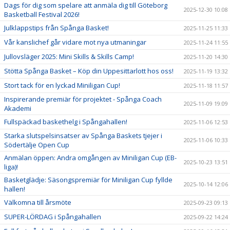
Dags för dig som spelare att anmäla dig till Göteborg
2025-12-30 10:08
Basketball Festival 2026!
Julklappstips från Spånga Basket!
2025-11-25 11:33
Vår kanslichef går vidare mot nya utmaningar
2025-11-24 11:55
Jullovsläger 2025: Mini Skills & Skills Camp!
2025-11-20 14:30
Stötta Spånga Basket – Köp din Uppesittarlott hos oss!
2025-11-19 13:32
Stort tack för en lyckad Miniligan Cup!
2025-11-18 11:57
Inspirerande premiär för projektet - Spånga Coach
2025-11-09 19:09
Akademi
Fullspäckad baskethelg i Spångahallen!
2025-11-06 12:53
Starka slutspelsinsatser av Spånga Baskets tjejer i
2025-11-06 10:33
Södertälje Open Cup
Anmälan öppen: Andra omgången av Miniligan Cup (EB-
2025-10-23 13:51
liga)!
Basketglädje: Säsongspremiär för Miniligan Cup fyllde
2025-10-14 12:06
hallen!
Välkomna till årsmöte
2025-09-23 09:13
SUPER-LÖRDAG i Spångahallen
2025-09-22 14:24