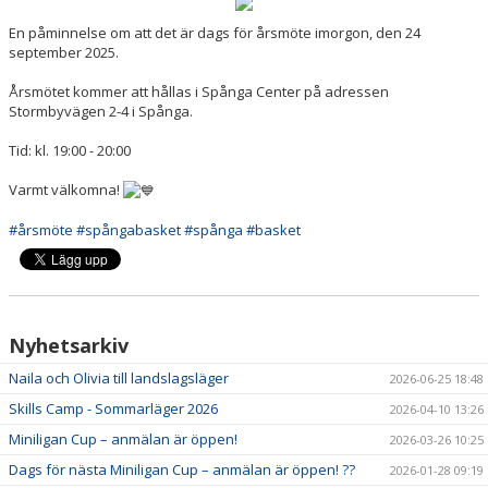
MEDLEMSAPP
En påminnelse om att det är dags för årsmöte imorgon, den 24
september 2025.
STYRELSEN
Årsmötet kommer att hållas i Spånga Center på adressen
DOKUMENT
Stormbyvägen 2-4 i Spånga.
Tid: kl. 19:00 - 20:00
NYHETER
Varmt välkomna!
VÅRA LAG/TRÄNARE
#årsmöte
#spångabasket
#spånga
#basket
KALENDER
Nyhetsarkiv
Naila och Olivia till landslagsläger
2026-06-25 18:48
Skills Camp - Sommarläger 2026
2026-04-10 13:26
Miniligan Cup – anmälan är öppen!
2026-03-26 10:25
Dags för nästa Miniligan Cup – anmälan är öppen! ??
2026-01-28 09:19