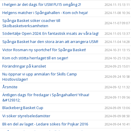
I helgen är det dags för USM FU15 omgång 2!
2024-11-15 13:11
Helgens matcher i Spångahallen - Kom och heja!
2024-11-08 10:36
Spånga Basket söker coacher till
2024-11-07 09:07
Skolbasketverksamheten
Södertälje Open 2024: En fantastisk insats av våra lag!
2024-11-05 13:37
Spånga Basket har den stora äran att arrangera USM!
2024-11-04 14:28
Victor Rosman ny sportchef för Spånga Basket!
2024-10-31 13:15
Kom och stötta herrlaget till en seger!
2024-10-25 13:26
Förändringar på kansliet
2024-09-25 15:01
Nu öppnar vi upp anmälan för Skills Camp
2024-09-24 10:58
Höstlovsläger!
Årsmöte
2024-09-12 11:32
Äntligen dags för fredagar i Spångahallen! Yihaa!
2024-09-11 09:56
&#129312;
Blackeberg Basket Cup
2024-09-09 13:06
Vi söker styrelseledamöter
2024-09-09 08:50
Bli en del av laget - Ledare sökes för Pojkar 2016
2024-09-04 10:41