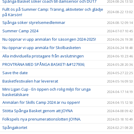
Spånga Basket söker coach till damsenior och DU17
2024-08-26 13:53
Fullt ös på Summer Camp: Träning, aktiviteter och glädje
2024-08-22 13:02
på Kärsön!
Spånga söker styrelsemedlemmar
2024-08-12 09:14
Summer Camp 2024
2024-07-07 10:45
Nu öppnar vi upp anmälan för säsongen 2024-2025!
2024-06-26 19:38
Nu öppnar vi upp anmäla för Skolbasketen
2024-06-24 18:48
Alla individuella pristagare från avslutningen
2024-06-10 23:46
PROVTRÄNA MED SPÅNGA BASKET! &#127936;
2024-05-28 20:36
Save the date
2024-05-27 22:25
Basketfestivalen har levererat
2024-05-16 09:53
Mini Ligan Cup - En öppen och rolig miljö för unga
2024-04-17 14:19
basketälskare
Anmälan för Skills Camp 2024 är nu öppen!
2024-04-15 12:50
Stötta Spånga Basket genom att JOYNA
2024-04-08 09:42
Folkspels nya prenumerationslotteri JOYNA.
2024-03-18 10:49
Spångakortet
2024-02-21 08:20