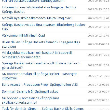
Full fart på skolbasketen i Sundbyskolan!
2025-09-16 13:21
Information om Fritidskortet – så fungerar det hos
2025-09-15 10:06
Spånga Basket
Möt vår nya skolbasketcoach: Mejra Smajlovic!
2025-09-09 19:48
Spånga Basket visade fina insatser i Blackeberg Basket
2025-09-09 10:15
Cup!
Välkommen till Miniligan Cup!
2025-09-02 12:40
Bli en del av Spånga Baskets framtid - Engagera dig i
2025-08-15 09:01
styrelsen
Vill du jobba med barn och basket? Bli coach till
2025-08-14 17:05
Skolbasketverksamheten
Spånga Basket söker coacher – vill du vara med och
2025-07-28 10:04
göra skillnad?
Nu öppnar anmälan till Spånga Basket – säsongen
2025-07-22 10:25
2025/2026
Early Access – Preseason Prep i Spångahallen V.33
2025-07-08 09:30
Sommarhälsning från Spånga Basket
2025-07-08 09:07
Nu öppnar vi anmälan till vår populära
2025-07-02 09:15
skolbasketverksamhet!
Tack för den här gången – Spånga Basket Skills Camps