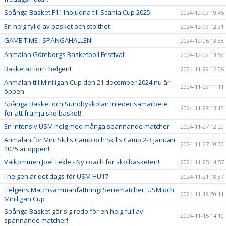
Spånga Basket F11 Inbjudna till Scania Cup 2025!
2024-12-09 19:45
En helg fylld av basket och stolthet
2024-12-09 12:21
GAME TIME I SPÅNGAHALLEN!
2024-12-06 13:38
Anmälan Göteborgs Basketboll Festival
2024-12-02 13:59
Basketaction i helgen!
2024-11-29 16:06
Anmälan till Miniligan Cup den 21 december 2024 nu är
2024-11-29 11:11
öppen
Spånga Basket och Sundbyskolan inleder samarbete
2024-11-28 13:13
för att främja skolbasket!
En intensiv USM helg med många spännande matcher
2024-11-27 12:20
Anmälan för Mini Skills Camp och Skills Camp 2-3 januari
2024-11-27 10:30
2025 är öppen!
Välkommen Joel Tekle - Ny coach för skolbasketen!
2024-11-25 14:57
I helgen är det dags för USM HU17
2024-11-21 18:37
Helgens Matchsammanfattning: Seriematcher, USM och
2024-11-18 20:11
Miniligan Cup
Spånga Basket gör sig redo för en helg full av
2024-11-15 14:10
spännande matcher!