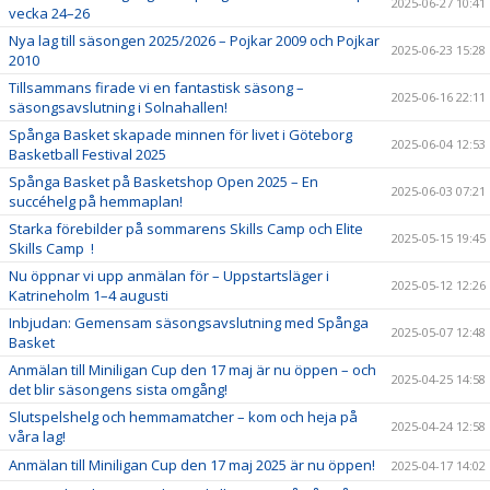
2025-06-27 10:41
vecka 24–26
Nya lag till säsongen 2025/2026 – Pojkar 2009 och Pojkar
2025-06-23 15:28
2010
Tillsammans firade vi en fantastisk säsong –
2025-06-16 22:11
säsongsavslutning i Solnahallen!
Spånga Basket skapade minnen för livet i Göteborg
2025-06-04 12:53
Basketball Festival 2025
Spånga Basket på Basketshop Open 2025 – En
2025-06-03 07:21
succéhelg på hemmaplan!
Starka förebilder på sommarens Skills Camp och Elite
2025-05-15 19:45
Skills Camp !
Nu öppnar vi upp anmälan för – Uppstartsläger i
2025-05-12 12:26
Katrineholm 1–4 augusti
Inbjudan: Gemensam säsongsavslutning med Spånga
2025-05-07 12:48
Basket
Anmälan till Miniligan Cup den 17 maj är nu öppen – och
2025-04-25 14:58
det blir säsongens sista omgång!
Slutspelshelg och hemmamatcher – kom och heja på
2025-04-24 12:58
våra lag!
Anmälan till Miniligan Cup den 17 maj 2025 är nu öppen!
2025-04-17 14:02