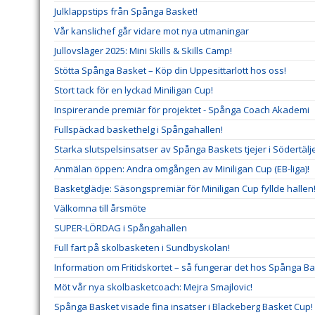
Julklappstips från Spånga Basket!
Vår kanslichef går vidare mot nya utmaningar
Jullovsläger 2025: Mini Skills & Skills Camp!
Stötta Spånga Basket – Köp din Uppesittarlott hos oss!
Stort tack för en lyckad Miniligan Cup!
Inspirerande premiär för projektet - Spånga Coach Akademi
Fullspäckad baskethelg i Spångahallen!
Starka slutspelsinsatser av Spånga Baskets tjejer i Södertäl
Anmälan öppen: Andra omgången av Miniligan Cup (EB-liga)!
Basketglädje: Säsongspremiär för Miniligan Cup fyllde hallen
Välkomna till årsmöte
SUPER-LÖRDAG i Spångahallen
Full fart på skolbasketen i Sundbyskolan!
Information om Fritidskortet – så fungerar det hos Spånga B
Möt vår nya skolbasketcoach: Mejra Smajlovic!
Spånga Basket visade fina insatser i Blackeberg Basket Cup!