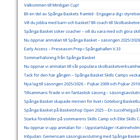
Välkommen till Miniligan Cup!
Bli en del av Spånga Baskets framtid - Engagera dig i styrels
Vill du jobba med barn och basket? Bli coach till Skolbasket
Spånga Basket söker coacher – vill du vara med och göra ski
Nu öppnar anmälan till Spånga Basket – säsongen 2025/2026
Early Access – Preseason Prep i Spångahallen V.33
Sommarhälsning från Spånga Basket
Nu öppnar vi anmälan till vår populära skolbasketverksamhe
Tack för den här gången – Spånga Basket Skills Camps veck
Nya lag till säsongen 2025/2026 – Pojkar 2009 och Pojkar 2010
Tillsammans firade vi en fantastisk säsong – säsongsavslutni
Spånga Basket skapade minnen för livet i Göteborg Basketbal
Spånga Basket på Basketshop Open 2025 – En succéhelg på
Starka förebilder på sommarens Skills Camp och Elite Skills 
Nu öppnar vi upp anmälan för – Uppstartsläger i Katrineholm
Inbjudan: Gemensam säsongsavslutning med Spånga Baske