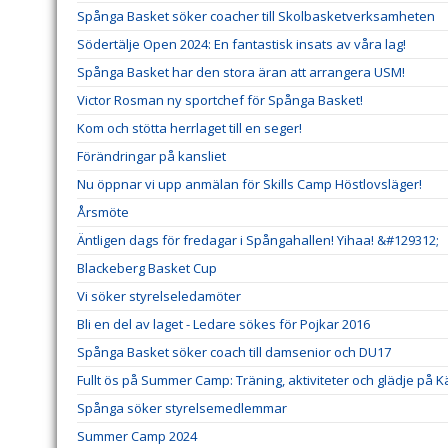
Spånga Basket söker coacher till Skolbasketverksamheten
Södertälje Open 2024: En fantastisk insats av våra lag!
Spånga Basket har den stora äran att arrangera USM!
Victor Rosman ny sportchef för Spånga Basket!
Kom och stötta herrlaget till en seger!
Förändringar på kansliet
Nu öppnar vi upp anmälan för Skills Camp Höstlovsläger!
Årsmöte
Äntligen dags för fredagar i Spångahallen! Yihaa! &#129312;
Blackeberg Basket Cup
Vi söker styrelseledamöter
Bli en del av laget - Ledare sökes för Pojkar 2016
Spånga Basket söker coach till damsenior och DU17
Fullt ös på Summer Camp: Träning, aktiviteter och glädje på K
Spånga söker styrelsemedlemmar
Summer Camp 2024