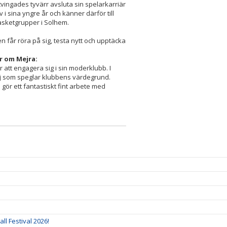
 tvingades tyvärr avsluta sin spelarkarriär
i sina yngre år och känner därför till
asketgrupper i Solhem.
en får röra på sig, testa nytt och upptäcka
r om Mejra:
r att engagera sig i sin moderklubb. I
tjej som speglar klubbens värdegrund.
ör ett fantastiskt fint arbete med
ll Festival 2026!