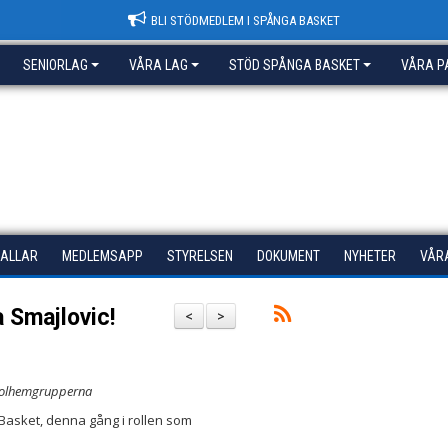
BLI STÖDMEDLEM I SPÅNGA BASKET
SENIORLAG
VÅRA LAG
STÖD SPÅNGA BASKET
VÅRA P
HALLAR
MEDLEMSAPP
STYRELSEN
DOKUMENT
NYHETER
VÅR
 Smajlovic!
<
>
 Solhemgrupperna
a Basket, denna gång i rollen som