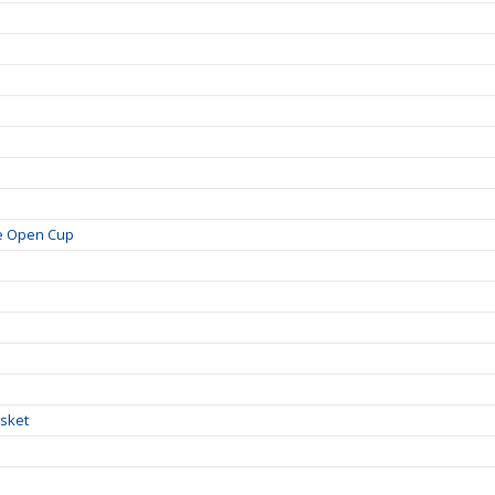
je Open Cup
!
asket