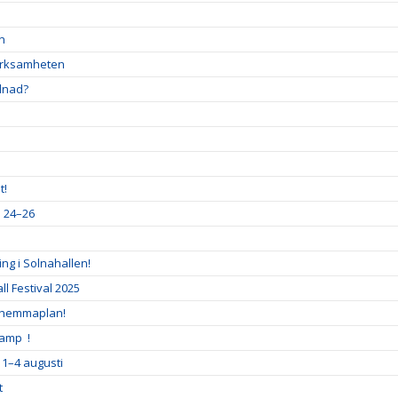
en
verksamheten
llnad?
t!
a 24–26
ng i Solnahallen!
l Festival 2025
 hemmaplan!
Camp !
 1–4 augusti
t