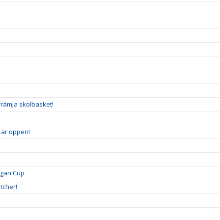
n
främja skolbasket!
5 är öppen!
igan Cup
tcher!