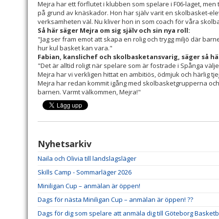
Mejra har ett förflutet i klubben som spelare i F06-laget, men
på grund av knäskador. Hon har själv varit en skolbasket-elev 
verksamheten väl. Nu kliver hon in som coach för våra skolb
Så här säger Mejra om sig själv och sin nya roll:
"Jag ser fram emot att skapa en rolig och trygg miljö där barn
hur kul basket kan vara."
Fabian, kanslichef och skolbasketansvarig, säger så hä
"Det är alltid roligt när spelare som är fostrade i Spånga välje
Mejra har vi verkligen hittat en ambitiös, ödmjuk och härlig 
Mejra har redan kommit igång med skolbasketgrupperna och g
barnen. Varmt välkommen, Mejra!"
Nyhetsarkiv
Naila och Olivia till landslagsläger
Skills Camp - Sommarläger 2026
Miniligan Cup – anmälan är öppen!
Dags för nästa Miniligan Cup – anmälan är öppen! ??
Dags för dig som spelare att anmäla dig till Göteborg Basketba