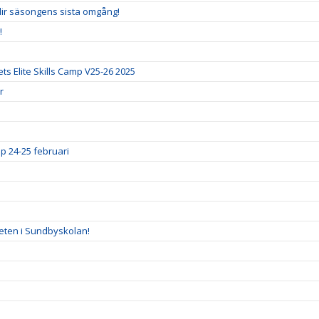
blir säsongens sista omgång!
!
ts Elite Skills Camp V25-26 2025
r
p 24-25 februari
eten i Sundbyskolan!