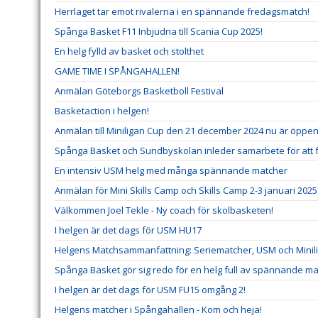
Herrlaget tar emot rivalerna i en spännande fredagsmatch!
Spånga Basket F11 Inbjudna till Scania Cup 2025!
En helg fylld av basket och stolthet
GAME TIME I SPÅNGAHALLEN!
Anmälan Göteborgs Basketboll Festival
Basketaction i helgen!
Anmälan till Miniligan Cup den 21 december 2024 nu är öppe
Spånga Basket och Sundbyskolan inleder samarbete för att 
En intensiv USM helg med många spännande matcher
Anmälan för Mini Skills Camp och Skills Camp 2-3 januari 202
Välkommen Joel Tekle - Ny coach för skolbasketen!
I helgen är det dags för USM HU17
Helgens Matchsammanfattning: Seriematcher, USM och Minil
Spånga Basket gör sig redo för en helg full av spännande ma
I helgen är det dags för USM FU15 omgång 2!
Helgens matcher i Spångahallen - Kom och heja!