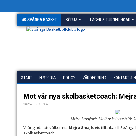
SPÅNGA BASKET
BÖRJA
LÄGER & TURNERINGAR
START
HISTORIA
POLICY
VÄRDEGRUND
KONTAKT & 
Möt vår nya skolbasketcoach: Mejra
2025-09-09 19:48
Mejra Smajlovic Skolbasketcoach för
Vi är glada att välkomna
Mejra Smajlovic
tillbaka till Spång
skolbasketcoach!