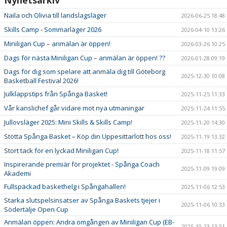
Naila och Olivia till landslagsläger
2026-06-25 18:48
Skills Camp - Sommarläger 2026
2026-04-10 13:26
Miniligan Cup – anmälan är öppen!
2026-03-26 10:25
Dags för nästa Miniligan Cup – anmälan är öppen! ??
2026-01-28 09:19
Dags för dig som spelare att anmäla dig till Göteborg
2025-12-30 10:08
Basketball Festival 2026!
Julklappstips från Spånga Basket!
2025-11-25 11:33
Vår kanslichef går vidare mot nya utmaningar
2025-11-24 11:55
Jullovsläger 2025: Mini Skills & Skills Camp!
2025-11-20 14:30
Stötta Spånga Basket – Köp din Uppesittarlott hos oss!
2025-11-19 13:32
Stort tack för en lyckad Miniligan Cup!
2025-11-18 11:57
Inspirerande premiär för projektet - Spånga Coach
2025-11-09 19:09
Akademi
Fullspäckad baskethelg i Spångahallen!
2025-11-06 12:53
Starka slutspelsinsatser av Spånga Baskets tjejer i
2025-11-06 10:33
Södertälje Open Cup
Anmälan öppen: Andra omgången av Miniligan Cup (EB-
2025-10-23 13:51