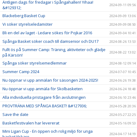
Äntligen dags för fredagar i Spångahallen! Yihaa!
2024-09-11 09:56
&#129312;
Blackeberg Basket Cup
2024-09-09 13:06
Vi söker styrelseledamöter
2024-09-09 08:50
Bli en del av laget - Ledare sökes för Pojkar 2016
2024-09-04 10:41
Spånga Basket söker coach till damsenior och DU17
2024-08-26 13:53
Fullt ös på Summer Camp: Träning, aktiviteter och glädje
2024-08-22 13:02
på Kärsön!
Spånga söker styrelsemedlemmar
2024-08-12 09:14
Summer Camp 2024
2024-07-07 10:45
Nu öppnar vi upp anmälan för säsongen 2024-2025!
2024-06-26 19:38
Nu öppnar vi upp anmäla för Skolbasketen
2024-06-24 18:48
Alla individuella pristagare från avslutningen
2024-06-10 23:46
PROVTRÄNA MED SPÅNGA BASKET! &#127936;
2024-05-28 20:36
Save the date
2024-05-27 22:25
Basketfestivalen har levererat
2024-05-16 09:53
Mini Ligan Cup - En öppen och rolig miljö för unga
2024-04-17 14:19
basketälskare