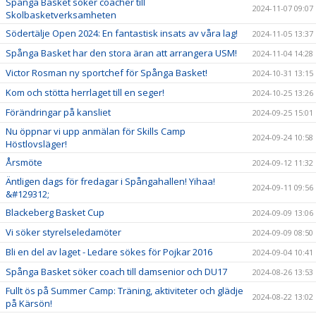
Spånga Basket söker coacher till
2024-11-07 09:07
Skolbasketverksamheten
Södertälje Open 2024: En fantastisk insats av våra lag!
2024-11-05 13:37
Spånga Basket har den stora äran att arrangera USM!
2024-11-04 14:28
Victor Rosman ny sportchef för Spånga Basket!
2024-10-31 13:15
Kom och stötta herrlaget till en seger!
2024-10-25 13:26
Förändringar på kansliet
2024-09-25 15:01
Nu öppnar vi upp anmälan för Skills Camp
2024-09-24 10:58
Höstlovsläger!
Årsmöte
2024-09-12 11:32
Äntligen dags för fredagar i Spångahallen! Yihaa!
2024-09-11 09:56
&#129312;
Blackeberg Basket Cup
2024-09-09 13:06
Vi söker styrelseledamöter
2024-09-09 08:50
Bli en del av laget - Ledare sökes för Pojkar 2016
2024-09-04 10:41
Spånga Basket söker coach till damsenior och DU17
2024-08-26 13:53
Fullt ös på Summer Camp: Träning, aktiviteter och glädje
2024-08-22 13:02
på Kärsön!