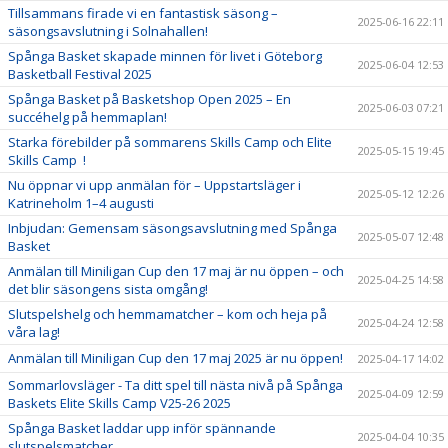
Tillsammans firade vi en fantastisk säsong –
2025-06-16 22:11
säsongsavslutning i Solnahallen!
Spånga Basket skapade minnen för livet i Göteborg
2025-06-04 12:53
Basketball Festival 2025
Spånga Basket på Basketshop Open 2025 – En
2025-06-03 07:21
succéhelg på hemmaplan!
Starka förebilder på sommarens Skills Camp och Elite
2025-05-15 19:45
Skills Camp !
Nu öppnar vi upp anmälan för – Uppstartsläger i
2025-05-12 12:26
Katrineholm 1–4 augusti
Inbjudan: Gemensam säsongsavslutning med Spånga
2025-05-07 12:48
Basket
Anmälan till Miniligan Cup den 17 maj är nu öppen – och
2025-04-25 14:58
det blir säsongens sista omgång!
Slutspelshelg och hemmamatcher – kom och heja på
2025-04-24 12:58
våra lag!
Anmälan till Miniligan Cup den 17 maj 2025 är nu öppen!
2025-04-17 14:02
Sommarlovsläger - Ta ditt spel till nästa nivå på Spånga
2025-04-09 12:59
Baskets Elite Skills Camp V25-26 2025
Spånga Basket laddar upp inför spännande
2025-04-04 10:35
slutspelsmatcher