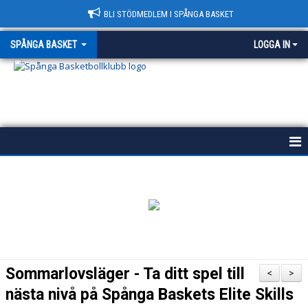
BLI STÖDMEDLEM I SPÅNGA BASKET
SPÅNGA BASKET
LOGGA IN
START
HISTORIA
POLICY
VÄRDEGRUND
Sommarlovsläger - Ta ditt spel till
<
>
KONTAKT & HALLAR
nästa nivå på Spånga Baskets Elite Skills