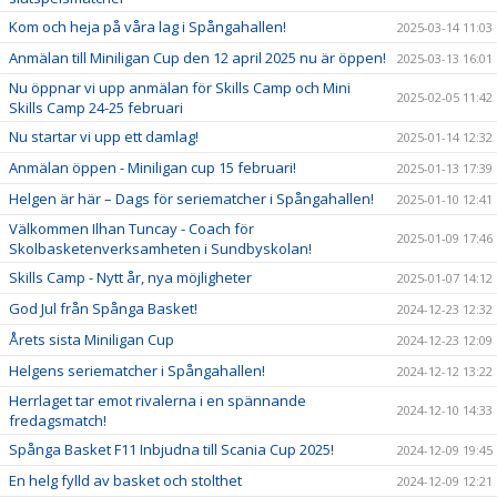
Kom och heja på våra lag i Spångahallen!
2025-03-14 11:03
Anmälan till Miniligan Cup den 12 april 2025 nu är öppen!
2025-03-13 16:01
Nu öppnar vi upp anmälan för Skills Camp och Mini
2025-02-05 11:42
Skills Camp 24-25 februari
Nu startar vi upp ett damlag!
2025-01-14 12:32
Anmälan öppen - Miniligan cup 15 februari!
2025-01-13 17:39
Helgen är här – Dags för seriematcher i Spångahallen!
2025-01-10 12:41
Välkommen Ilhan Tuncay - Coach för
2025-01-09 17:46
Skolbasketenverksamheten i Sundbyskolan!
Skills Camp - Nytt år, nya möjligheter
2025-01-07 14:12
God Jul från Spånga Basket!
2024-12-23 12:32
Årets sista Miniligan Cup
2024-12-23 12:09
Helgens seriematcher i Spångahallen!
2024-12-12 13:22
Herrlaget tar emot rivalerna i en spännande
2024-12-10 14:33
fredagsmatch!
Spånga Basket F11 Inbjudna till Scania Cup 2025!
2024-12-09 19:45
En helg fylld av basket och stolthet
2024-12-09 12:21