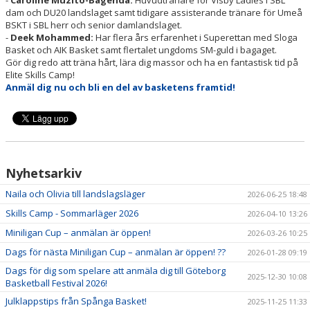
-
Caroline Muzito-Bagenda:
Huvudtränare för Visby Ladies i SBL
dam och DU20 landslaget samt tidigare assisterande tränare för Umeå
BSKT i SBL herr och senior damlandslaget.
-
Deek Mohammed:
Har flera års erfarenhet i Superettan med Sloga
Basket och AIK Basket samt flertalet ungdoms SM-guld i bagaget.
Gör dig redo att träna hårt, lära dig massor och ha en fantastisk tid på
Elite Skills Camp!
Anmäl dig nu och bli en del av basketens framtid!
Nyhetsarkiv
Naila och Olivia till landslagsläger
2026-06-25 18:48
Skills Camp - Sommarläger 2026
2026-04-10 13:26
Miniligan Cup – anmälan är öppen!
2026-03-26 10:25
Dags för nästa Miniligan Cup – anmälan är öppen! ??
2026-01-28 09:19
Dags för dig som spelare att anmäla dig till Göteborg
2025-12-30 10:08
Basketball Festival 2026!
Julklappstips från Spånga Basket!
2025-11-25 11:33