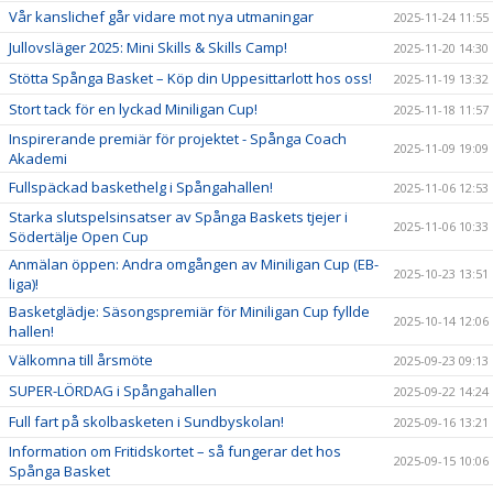
Vår kanslichef går vidare mot nya utmaningar
2025-11-24 11:55
Jullovsläger 2025: Mini Skills & Skills Camp!
2025-11-20 14:30
Stötta Spånga Basket – Köp din Uppesittarlott hos oss!
2025-11-19 13:32
Stort tack för en lyckad Miniligan Cup!
2025-11-18 11:57
Inspirerande premiär för projektet - Spånga Coach
2025-11-09 19:09
Akademi
Fullspäckad baskethelg i Spångahallen!
2025-11-06 12:53
Starka slutspelsinsatser av Spånga Baskets tjejer i
2025-11-06 10:33
Södertälje Open Cup
Anmälan öppen: Andra omgången av Miniligan Cup (EB-
2025-10-23 13:51
liga)!
Basketglädje: Säsongspremiär för Miniligan Cup fyllde
2025-10-14 12:06
hallen!
Välkomna till årsmöte
2025-09-23 09:13
SUPER-LÖRDAG i Spångahallen
2025-09-22 14:24
Full fart på skolbasketen i Sundbyskolan!
2025-09-16 13:21
Information om Fritidskortet – så fungerar det hos
2025-09-15 10:06
Spånga Basket