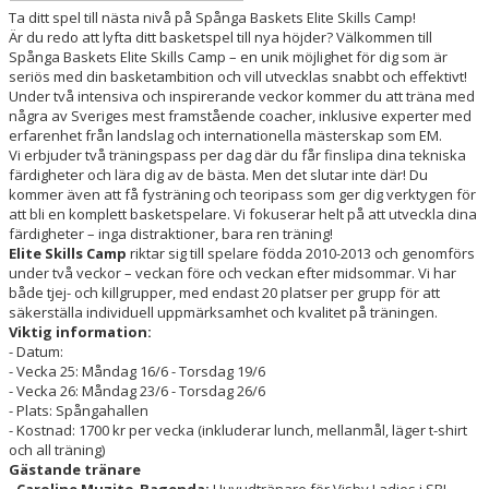
Ta ditt spel till nästa nivå på Spånga Baskets Elite Skills Camp!
Är du redo att lyfta ditt basketspel till nya höjder? Välkommen till
Spånga Baskets Elite Skills Camp – en unik möjlighet för dig som är
seriös med din basketambition och vill utvecklas snabbt och effektivt!
Under två intensiva och inspirerande veckor kommer du att träna med
några av Sveriges mest framstående coacher, inklusive experter med
erfarenhet från landslag och internationella mästerskap som EM.
Vi erbjuder två träningspass per dag där du får finslipa dina tekniska
färdigheter och lära dig av de bästa. Men det slutar inte där! Du
kommer även att få fysträning och teoripass som ger dig verktygen för
att bli en komplett basketspelare. Vi fokuserar helt på att utveckla dina
färdigheter – inga distraktioner, bara ren träning!
Elite Skills Camp
riktar sig till spelare födda 2010-2013 och genomförs
under två veckor – veckan före och veckan efter midsommar. Vi har
både tjej- och killgrupper, med endast 20 platser per grupp för att
säkerställa individuell uppmärksamhet och kvalitet på träningen.
Viktig information:
- Datum:
- Vecka 25: Måndag 16/6 - Torsdag 19/6
- Vecka 26: Måndag 23/6 - Torsdag 26/6
- Plats: Spångahallen
- Kostnad: 1700 kr per vecka (inkluderar lunch, mellanmål, läger t-shirt
och all träning)
Gästande tränare