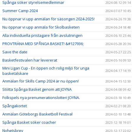
Spånga söker styrelsemedlemmar
2024-08-12 09:14
Summer Camp 2024
2024-07-07 10:45
Nu öppnar vi upp anmälan för säsongen 2024-2025!
2024-06-26 19:38
Nu öppnar vi upp anmäla för Skolbasketen
2024-06-24 18:48
Alla individuella pristagare från avslutningen
2024-06-10 23:46
PROVTRÄNA MED SPÅNGA BASKET! &#127936;
2024-05-28 20:36
Save the date
2024-05-27 22:25
Basketfestivalen har levererat
2024-05-16 09:53
Mini Ligan Cup - En öppen och rolig miljö för unga
2024-04-17 14:19
basketälskare
Anmälan för Skills Camp 2024 är nu öppen!
2024-04-15 12:50
Stötta Spånga Basket genom att JOYNA
2024-04-08 09:42
Folkspels nya prenumerationslotteri JOYNA.
2024-03-18 10:49
Spångakortet
2024-02-21 08:20
Anmälan Göteborgs Basketboll Festival
2024-02-10 13:48
Spånga Basket söker coacher
2023-12-18 19:01
Nyhetsbrev
2023-12-17 22:02