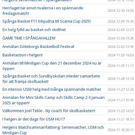
Herrlaget tar emot rivalerna i en spännande
2024-12-10 14:33
fredagsmatch!
Spånga Basket F11 Inbjudna till Scania Cup 2025!
2024-12-09 19:45
En helg fylld av basket och stolthet
2024-12-09 12:21
GAME TIME I SPÅNGAHALLEN!
2024-12-06 13:38
Anmälan Göteborgs Basketboll Festival
2024-12-02 13:59
Basketaction i helgen!
2024-11-29 16:06
Anmälan till Miniligan Cup den 21 december 2024 nu är
2024-11-29 11:11
öppen
Spånga Basket och Sundbyskolan inleder samarbete
2024-11-28 13:13
för att främja skolbasket!
En intensiv USM helg med många spännande matcher
2024-11-27 12:20
Anmälan för Mini Skills Camp och Skills Camp 2-3 januari
2024-11-27 10:30
2025 är öppen!
Välkommen Joel Tekle - Ny coach för skolbasketen!
2024-11-25 14:57
I helgen är det dags för USM HU17
2024-11-21 18:37
Helgens Matchsammanfattning: Seriematcher, USM och
2024-11-18 20:11
Miniligan Cup