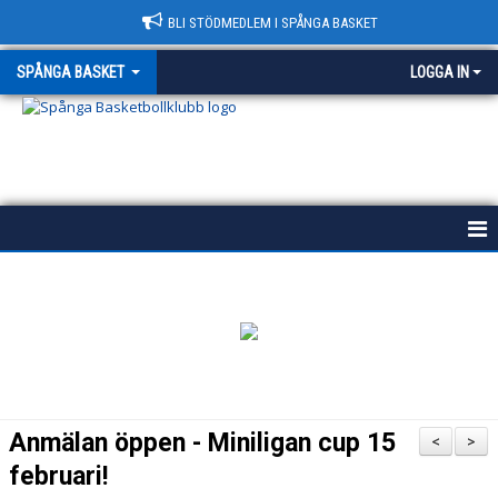
BLI STÖDMEDLEM I SPÅNGA BASKET
SPÅNGA BASKET
LOGGA IN
START
HISTORIA
POLICY
VÄRDEGRUND
Anmälan öppen - Miniligan cup 15
<
>
KONTAKT & HALLAR
februari!