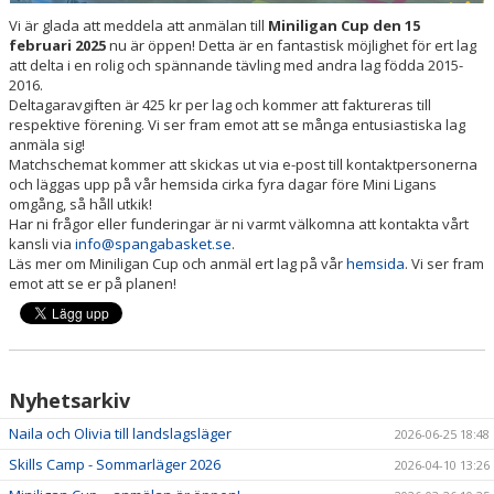
Vi är glada att meddela att anmälan till
Miniligan Cup den 15
februari 2025
nu är öppen! Detta är en fantastisk möjlighet för ert lag
att delta i en rolig och spännande tävling med andra lag födda 2015-
2016.
Deltagaravgiften är 425 kr per lag och kommer att faktureras till
respektive förening. Vi ser fram emot att se många entusiastiska lag
anmäla sig!
Matchschemat kommer att skickas ut via e-post till kontaktpersonerna
och läggas upp på vår hemsida cirka fyra dagar före Mini Ligans
omgång, så håll utkik!
Har ni frågor eller funderingar är ni varmt välkomna att kontakta vårt
kansli via
info@spangabasket.se
.
Läs mer om Miniligan Cup och anmäl ert lag på vår
hemsida
. Vi ser fram
emot att se er på planen!
Nyhetsarkiv
Naila och Olivia till landslagsläger
2026-06-25 18:48
Skills Camp - Sommarläger 2026
2026-04-10 13:26