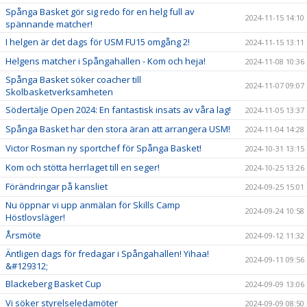
Spånga Basket gör sig redo för en helg full av
2024-11-15 14:10
spännande matcher!
I helgen är det dags för USM FU15 omgång 2!
2024-11-15 13:11
Helgens matcher i Spångahallen - Kom och heja!
2024-11-08 10:36
Spånga Basket söker coacher till
2024-11-07 09:07
Skolbasketverksamheten
Södertälje Open 2024: En fantastisk insats av våra lag!
2024-11-05 13:37
Spånga Basket har den stora äran att arrangera USM!
2024-11-04 14:28
Victor Rosman ny sportchef för Spånga Basket!
2024-10-31 13:15
Kom och stötta herrlaget till en seger!
2024-10-25 13:26
Förändringar på kansliet
2024-09-25 15:01
Nu öppnar vi upp anmälan för Skills Camp
2024-09-24 10:58
Höstlovsläger!
Årsmöte
2024-09-12 11:32
Äntligen dags för fredagar i Spångahallen! Yihaa!
2024-09-11 09:56
&#129312;
Blackeberg Basket Cup
2024-09-09 13:06
Vi söker styrelseledamöter
2024-09-09 08:50