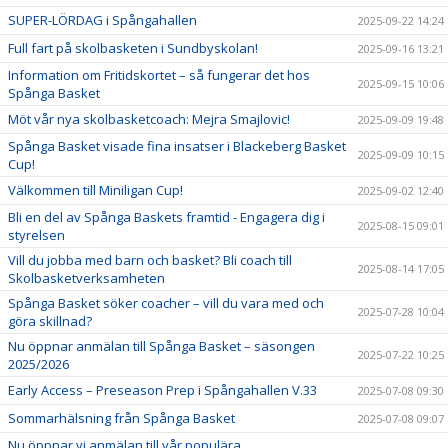
SUPER-LÖRDAG i Spångahallen
2025-09-22 14:24
Full fart på skolbasketen i Sundbyskolan!
2025-09-16 13:21
Information om Fritidskortet – så fungerar det hos
2025-09-15 10:06
Spånga Basket
Möt vår nya skolbasketcoach: Mejra Smajlovic!
2025-09-09 19:48
Spånga Basket visade fina insatser i Blackeberg Basket
2025-09-09 10:15
Cup!
Välkommen till Miniligan Cup!
2025-09-02 12:40
Bli en del av Spånga Baskets framtid - Engagera dig i
2025-08-15 09:01
styrelsen
Vill du jobba med barn och basket? Bli coach till
2025-08-14 17:05
Skolbasketverksamheten
Spånga Basket söker coacher – vill du vara med och
2025-07-28 10:04
göra skillnad?
Nu öppnar anmälan till Spånga Basket – säsongen
2025-07-22 10:25
2025/2026
Early Access – Preseason Prep i Spångahallen V.33
2025-07-08 09:30
Sommarhälsning från Spånga Basket
2025-07-08 09:07
Nu öppnar vi anmälan till vår populära