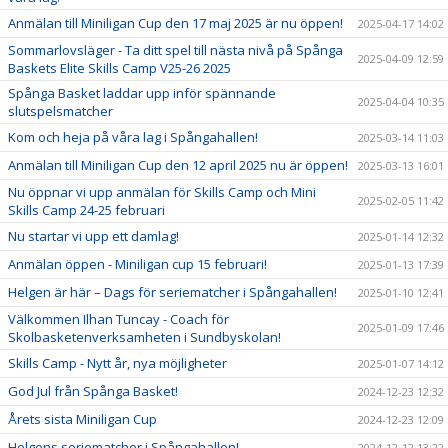
Anmälan till Miniligan Cup den 17 maj 2025 är nu öppen!
2025-04-17 14:02
Sommarlovsläger - Ta ditt spel till nästa nivå på Spånga
2025-04-09 12:59
Baskets Elite Skills Camp V25-26 2025
Spånga Basket laddar upp inför spännande
2025-04-04 10:35
slutspelsmatcher
Kom och heja på våra lag i Spångahallen!
2025-03-14 11:03
Anmälan till Miniligan Cup den 12 april 2025 nu är öppen!
2025-03-13 16:01
Nu öppnar vi upp anmälan för Skills Camp och Mini
2025-02-05 11:42
Skills Camp 24-25 februari
Nu startar vi upp ett damlag!
2025-01-14 12:32
Anmälan öppen - Miniligan cup 15 februari!
2025-01-13 17:39
Helgen är här – Dags för seriematcher i Spångahallen!
2025-01-10 12:41
Välkommen Ilhan Tuncay - Coach för
2025-01-09 17:46
Skolbasketenverksamheten i Sundbyskolan!
Skills Camp - Nytt år, nya möjligheter
2025-01-07 14:12
God Jul från Spånga Basket!
2024-12-23 12:32
Årets sista Miniligan Cup
2024-12-23 12:09
Helgens seriematcher i Spångahallen!
2024-12-12 13:22