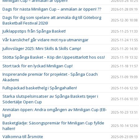
Miniligan Cup – anmälan är öppen!
2026-03-26 10:25
Dags för nästa Miniligan Cup – anmälan är öppen! ??
2026-01-28 09:19
Dags för dig som spelare att anmäla dig till Göteborg
2025-12-30 10:08
Basketball Festival 2026!
Julklappstips från Spånga Basket!
2025-11-25 11:33
Vår kanslichef går vidare mot nya utmaningar
2025-11-24 11:55
Jullovsläger 2025: Mini Skills & Skills Camp!
2025-11-20 14:30
Stötta Spånga Basket – Köp din Uppesittarlott hos oss!
2025-11-19 13:32
Stort tack för en lyckad Miniligan Cup!
2025-11-18 11:57
Inspirerande premiär för projektet - Spånga Coach
2025-11-09 19:09
Akademi
Fullspäckad baskethelg i Spångahallen!
2025-11-06 12:53
Starka slutspelsinsatser av Spånga Baskets tjejer i
2025-11-06 10:33
Södertälje Open Cup
Anmälan öppen: Andra omgången av Miniligan Cup (EB-
2025-10-23 13:51
liga)!
Basketglädje: Säsongspremiär för Miniligan Cup fyllde
2025-10-14 12:06
hallen!
Välkomna till årsmöte
2025-09-23 09:13