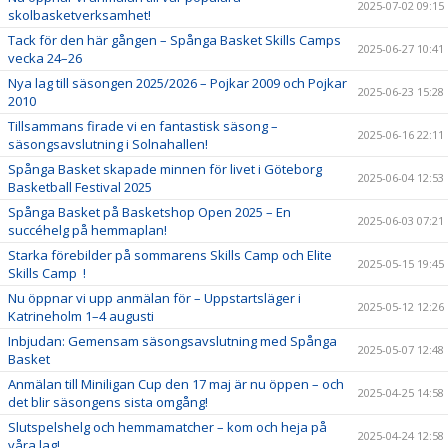
2025-07-02 09:15
skolbasketverksamhet!
Tack för den här gången – Spånga Basket Skills Camps
2025-06-27 10:41
vecka 24–26
Nya lag till säsongen 2025/2026 – Pojkar 2009 och Pojkar
2025-06-23 15:28
2010
Tillsammans firade vi en fantastisk säsong –
2025-06-16 22:11
säsongsavslutning i Solnahallen!
Spånga Basket skapade minnen för livet i Göteborg
2025-06-04 12:53
Basketball Festival 2025
Spånga Basket på Basketshop Open 2025 – En
2025-06-03 07:21
succéhelg på hemmaplan!
Starka förebilder på sommarens Skills Camp och Elite
2025-05-15 19:45
Skills Camp !
Nu öppnar vi upp anmälan för – Uppstartsläger i
2025-05-12 12:26
Katrineholm 1–4 augusti
Inbjudan: Gemensam säsongsavslutning med Spånga
2025-05-07 12:48
Basket
Anmälan till Miniligan Cup den 17 maj är nu öppen – och
2025-04-25 14:58
det blir säsongens sista omgång!
Slutspelshelg och hemmamatcher – kom och heja på
2025-04-24 12:58
våra lag!