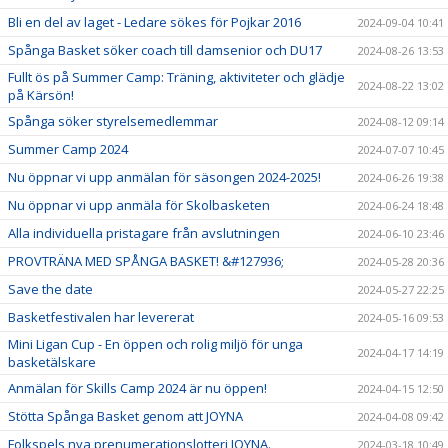
Bli en del av laget - Ledare sökes för Pojkar 2016
2024-09-04 10:41
Spånga Basket söker coach till damsenior och DU17
2024-08-26 13:53
Fullt ös på Summer Camp: Träning, aktiviteter och glädje
2024-08-22 13:02
på Kärsön!
Spånga söker styrelsemedlemmar
2024-08-12 09:14
Summer Camp 2024
2024-07-07 10:45
Nu öppnar vi upp anmälan för säsongen 2024-2025!
2024-06-26 19:38
Nu öppnar vi upp anmäla för Skolbasketen
2024-06-24 18:48
Alla individuella pristagare från avslutningen
2024-06-10 23:46
PROVTRÄNA MED SPÅNGA BASKET! &#127936;
2024-05-28 20:36
Save the date
2024-05-27 22:25
Basketfestivalen har levererat
2024-05-16 09:53
Mini Ligan Cup - En öppen och rolig miljö för unga
2024-04-17 14:19
basketälskare
Anmälan för Skills Camp 2024 är nu öppen!
2024-04-15 12:50
Stötta Spånga Basket genom att JOYNA
2024-04-08 09:42
Folkspels nya prenumerationslotteri JOYNA.
2024-03-18 10:49