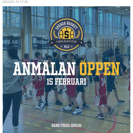
2025-01-13 17:39
MEDLEMSAPP
STYRELSEN
DOKUMENT
NYHETER
VÅRA LAG/TRÄNARE
KALENDER