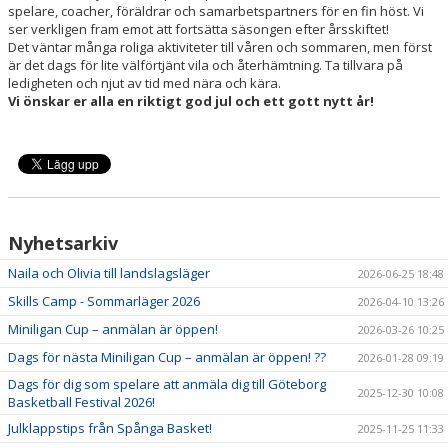
spelare, coacher, föräldrar och samarbetspartners för en fin höst. Vi
ser verkligen fram emot att fortsätta säsongen efter årsskiftet!
Det väntar många roliga aktiviteter till våren och sommaren, men först
är det dags för lite välförtjänt vila och återhämtning. Ta tillvara på
ledigheten och njut av tid med nära och kära.
Vi önskar er alla en riktigt god jul och ett gott nytt år!
Nyhetsarkiv
Naila och Olivia till landslagsläger
2026-06-25 18:48
Skills Camp - Sommarläger 2026
2026-04-10 13:26
Miniligan Cup – anmälan är öppen!
2026-03-26 10:25
Dags för nästa Miniligan Cup – anmälan är öppen! ??
2026-01-28 09:19
Dags för dig som spelare att anmäla dig till Göteborg
2025-12-30 10:08
Basketball Festival 2026!
Julklappstips från Spånga Basket!
2025-11-25 11:33