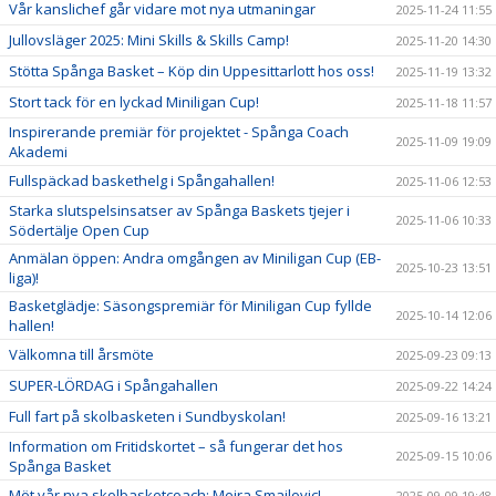
Vår kanslichef går vidare mot nya utmaningar
2025-11-24 11:55
Jullovsläger 2025: Mini Skills & Skills Camp!
2025-11-20 14:30
Stötta Spånga Basket – Köp din Uppesittarlott hos oss!
2025-11-19 13:32
Stort tack för en lyckad Miniligan Cup!
2025-11-18 11:57
Inspirerande premiär för projektet - Spånga Coach
2025-11-09 19:09
Akademi
Fullspäckad baskethelg i Spångahallen!
2025-11-06 12:53
Starka slutspelsinsatser av Spånga Baskets tjejer i
2025-11-06 10:33
Södertälje Open Cup
Anmälan öppen: Andra omgången av Miniligan Cup (EB-
2025-10-23 13:51
liga)!
Basketglädje: Säsongspremiär för Miniligan Cup fyllde
2025-10-14 12:06
hallen!
Välkomna till årsmöte
2025-09-23 09:13
SUPER-LÖRDAG i Spångahallen
2025-09-22 14:24
Full fart på skolbasketen i Sundbyskolan!
2025-09-16 13:21
Information om Fritidskortet – så fungerar det hos
2025-09-15 10:06
Spånga Basket
Möt vår nya skolbasketcoach: Mejra Smajlovic!
2025-09-09 19:48