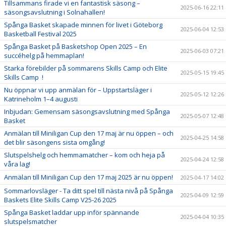
Tillsammans firade vi en fantastisk säsong –
2025-06-16 22:11
säsongsavslutning i Solnahallen!
Spånga Basket skapade minnen för livet i Göteborg
2025-06-04 12:53
Basketball Festival 2025
Spånga Basket på Basketshop Open 2025 – En
2025-06-03 07:21
succéhelg på hemmaplan!
Starka förebilder på sommarens Skills Camp och Elite
2025-05-15 19:45
Skills Camp !
Nu öppnar vi upp anmälan för – Uppstartsläger i
2025-05-12 12:26
Katrineholm 1–4 augusti
Inbjudan: Gemensam säsongsavslutning med Spånga
2025-05-07 12:48
Basket
Anmälan till Miniligan Cup den 17 maj är nu öppen – och
2025-04-25 14:58
det blir säsongens sista omgång!
Slutspelshelg och hemmamatcher – kom och heja på
2025-04-24 12:58
våra lag!
Anmälan till Miniligan Cup den 17 maj 2025 är nu öppen!
2025-04-17 14:02
Sommarlovsläger - Ta ditt spel till nästa nivå på Spånga
2025-04-09 12:59
Baskets Elite Skills Camp V25-26 2025
Spånga Basket laddar upp inför spännande
2025-04-04 10:35
slutspelsmatcher