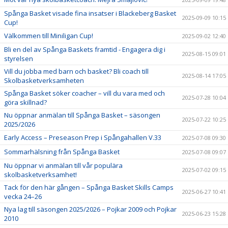
Spånga Basket visade fina insatser i Blackeberg Basket
2025-09-09 10:15
Cup!
Välkommen till Miniligan Cup!
2025-09-02 12:40
Bli en del av Spånga Baskets framtid - Engagera dig i
2025-08-15 09:01
styrelsen
Vill du jobba med barn och basket? Bli coach till
2025-08-14 17:05
Skolbasketverksamheten
Spånga Basket söker coacher – vill du vara med och
2025-07-28 10:04
göra skillnad?
Nu öppnar anmälan till Spånga Basket – säsongen
2025-07-22 10:25
2025/2026
Early Access – Preseason Prep i Spångahallen V.33
2025-07-08 09:30
Sommarhälsning från Spånga Basket
2025-07-08 09:07
Nu öppnar vi anmälan till vår populära
2025-07-02 09:15
skolbasketverksamhet!
Tack för den här gången – Spånga Basket Skills Camps
2025-06-27 10:41
vecka 24–26
Nya lag till säsongen 2025/2026 – Pojkar 2009 och Pojkar
2025-06-23 15:28
2010