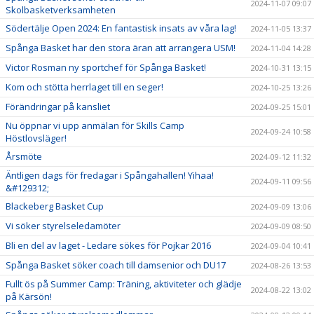
2024-11-07 09:07
Skolbasketverksamheten
Södertälje Open 2024: En fantastisk insats av våra lag!
2024-11-05 13:37
Spånga Basket har den stora äran att arrangera USM!
2024-11-04 14:28
Victor Rosman ny sportchef för Spånga Basket!
2024-10-31 13:15
Kom och stötta herrlaget till en seger!
2024-10-25 13:26
Förändringar på kansliet
2024-09-25 15:01
Nu öppnar vi upp anmälan för Skills Camp
2024-09-24 10:58
Höstlovsläger!
Årsmöte
2024-09-12 11:32
Äntligen dags för fredagar i Spångahallen! Yihaa!
2024-09-11 09:56
&#129312;
Blackeberg Basket Cup
2024-09-09 13:06
Vi söker styrelseledamöter
2024-09-09 08:50
Bli en del av laget - Ledare sökes för Pojkar 2016
2024-09-04 10:41
Spånga Basket söker coach till damsenior och DU17
2024-08-26 13:53
Fullt ös på Summer Camp: Träning, aktiviteter och glädje
2024-08-22 13:02
på Kärsön!