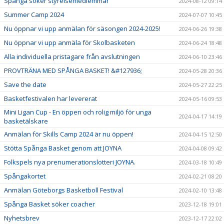
Spånga söker styrelsemedlemmar
2024-08-12 09:14
Summer Camp 2024
2024-07-07 10:45
Nu öppnar vi upp anmälan för säsongen 2024-2025!
2024-06-26 19:38
Nu öppnar vi upp anmäla för Skolbasketen
2024-06-24 18:48
Alla individuella pristagare från avslutningen
2024-06-10 23:46
PROVTRÄNA MED SPÅNGA BASKET! &#127936;
2024-05-28 20:36
Save the date
2024-05-27 22:25
Basketfestivalen har levererat
2024-05-16 09:53
Mini Ligan Cup - En öppen och rolig miljö för unga
2024-04-17 14:19
basketälskare
Anmälan för Skills Camp 2024 är nu öppen!
2024-04-15 12:50
Stötta Spånga Basket genom att JOYNA
2024-04-08 09:42
Folkspels nya prenumerationslotteri JOYNA.
2024-03-18 10:49
Spångakortet
2024-02-21 08:20
Anmälan Göteborgs Basketboll Festival
2024-02-10 13:48
Spånga Basket söker coacher
2023-12-18 19:01
Nyhetsbrev
2023-12-17 22:02