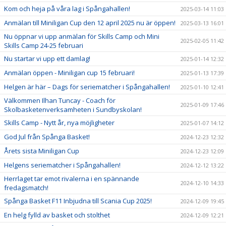
Kom och heja på våra lag i Spångahallen!
2025-03-14 11:03
Anmälan till Miniligan Cup den 12 april 2025 nu är öppen!
2025-03-13 16:01
Nu öppnar vi upp anmälan för Skills Camp och Mini
2025-02-05 11:42
Skills Camp 24-25 februari
Nu startar vi upp ett damlag!
2025-01-14 12:32
Anmälan öppen - Miniligan cup 15 februari!
2025-01-13 17:39
Helgen är här – Dags för seriematcher i Spångahallen!
2025-01-10 12:41
Välkommen Ilhan Tuncay - Coach för
2025-01-09 17:46
Skolbasketenverksamheten i Sundbyskolan!
Skills Camp - Nytt år, nya möjligheter
2025-01-07 14:12
God Jul från Spånga Basket!
2024-12-23 12:32
Årets sista Miniligan Cup
2024-12-23 12:09
Helgens seriematcher i Spångahallen!
2024-12-12 13:22
Herrlaget tar emot rivalerna i en spännande
2024-12-10 14:33
fredagsmatch!
Spånga Basket F11 Inbjudna till Scania Cup 2025!
2024-12-09 19:45
En helg fylld av basket och stolthet
2024-12-09 12:21