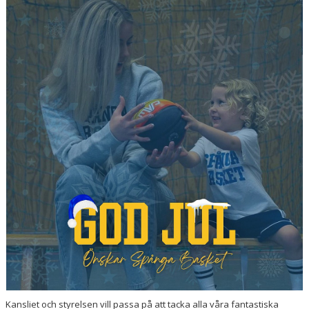
MEDLEMSAPP
STYRELSEN
DOKUMENT
NYHETER
VÅRA LAG/TRÄNARE
KALENDER
Kansliet och styrelsen vill passa på att tacka alla våra fantastiska