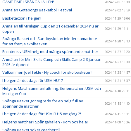
GAME TIME I SPÅNGAHALLEN!
2024-12-06 13:38
Anmälan Göteborgs Basketboll Festival
2024-12-02 13:59
Basketaction i helgen!
2024-11-29 16:06
Anmälan till Miniligan Cup den 21 december 2024 nu är
2024-11-29 11:11
öppen
Spånga Basket och Sundbyskolan inleder samarbete
2024-11-28 13:13
för att främja skolbasket!
En intensiv USM helg med många spännande matcher
2024-11-27 12:20
Anmälan för Mini Skills Camp och Skills Camp 2-3 januari
2024-11-27 10:30
2025 är öppen!
Välkommen Joel Tekle - Ny coach för skolbasketen!
2024-11-25 14:57
I helgen är det dags för USM HU17
2024-11-21 18:37
Helgens Matchsammanfattning: Seriematcher, USM och
2024-11-18 20:11
Miniligan Cup
Spånga Basket gör sig redo för en helg full av
2024-11-15 14:10
spännande matcher!
I helgen är det dags för USM FU15 omgång 2!
2024-11-15 13:11
Helgens matcher i Spångahallen - Kom och heja!
2024-11-08 10:36
Spånga Basket söker coacher till