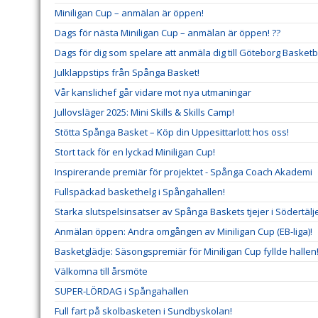
Miniligan Cup – anmälan är öppen!
Dags för nästa Miniligan Cup – anmälan är öppen! ??
Dags för dig som spelare att anmäla dig till Göteborg Basketba
Julklappstips från Spånga Basket!
Vår kanslichef går vidare mot nya utmaningar
Jullovsläger 2025: Mini Skills & Skills Camp!
Stötta Spånga Basket – Köp din Uppesittarlott hos oss!
Stort tack för en lyckad Miniligan Cup!
Inspirerande premiär för projektet - Spånga Coach Akademi
Fullspäckad baskethelg i Spångahallen!
Starka slutspelsinsatser av Spånga Baskets tjejer i Södertäl
Anmälan öppen: Andra omgången av Miniligan Cup (EB-liga)!
Basketglädje: Säsongspremiär för Miniligan Cup fyllde hallen
Välkomna till årsmöte
SUPER-LÖRDAG i Spångahallen
Full fart på skolbasketen i Sundbyskolan!