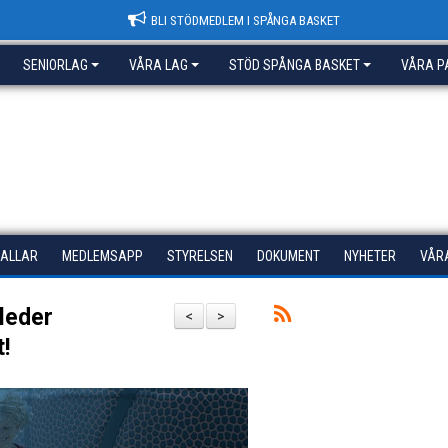
BLI STÖDMEDLEM I SPÅNGA BASKET
SENIORLAG
VÅRA LAG
STÖD SPÅNGA BASKET
VÅRA P
HALLAR
MEDLEMSAPP
STYRELSEN
DOKUMENT
NYHETER
VÅR
leder
<
>
!