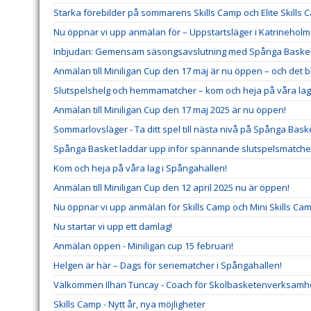
Starka förebilder på sommarens Skills Camp och Elite Skills 
Nu öppnar vi upp anmälan för – Uppstartsläger i Katrineholm
Inbjudan: Gemensam säsongsavslutning med Spånga Baske
Anmälan till Miniligan Cup den 17 maj är nu öppen – och det 
Slutspelshelg och hemmamatcher – kom och heja på våra lag
Anmälan till Miniligan Cup den 17 maj 2025 är nu öppen!
Sommarlovsläger - Ta ditt spel till nästa nivå på Spånga Baske
Spånga Basket laddar upp inför spännande slutspelsmatche
Kom och heja på våra lag i Spångahallen!
Anmälan till Miniligan Cup den 12 april 2025 nu är öppen!
Nu öppnar vi upp anmälan för Skills Camp och Mini Skills Cam
Nu startar vi upp ett damlag!
Anmälan öppen - Miniligan cup 15 februari!
Helgen är här – Dags för seriematcher i Spångahallen!
Välkommen Ilhan Tuncay - Coach för Skolbasketenverksamh
Skills Camp - Nytt år, nya möjligheter