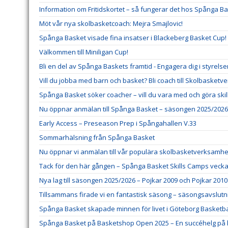
Information om Fritidskortet – så fungerar det hos Spånga B
Möt vår nya skolbasketcoach: Mejra Smajlovic!
Spånga Basket visade fina insatser i Blackeberg Basket Cup!
Välkommen till Miniligan Cup!
Bli en del av Spånga Baskets framtid - Engagera dig i styrels
Vill du jobba med barn och basket? Bli coach till Skolbasket
Spånga Basket söker coacher – vill du vara med och göra ski
Nu öppnar anmälan till Spånga Basket – säsongen 2025/2026
Early Access – Preseason Prep i Spångahallen V.33
Sommarhälsning från Spånga Basket
Nu öppnar vi anmälan till vår populära skolbasketverksamhe
Tack för den här gången – Spånga Basket Skills Camps veck
Nya lag till säsongen 2025/2026 – Pojkar 2009 och Pojkar 2010
Tillsammans firade vi en fantastisk säsong – säsongsavslutni
Spånga Basket skapade minnen för livet i Göteborg Basketbal
Spånga Basket på Basketshop Open 2025 – En succéhelg på