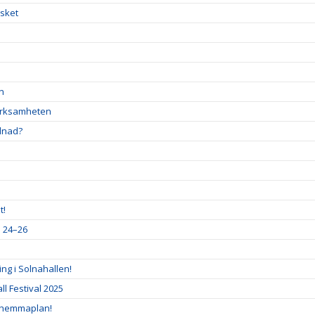
asket
en
verksamheten
llnad?
t!
a 24–26
ng i Solnahallen!
l Festival 2025
 hemmaplan!