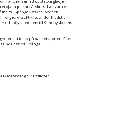
1 som får chansen att upptäcka glädjen
 erbjuda pojkar i årskurs 1 att vara en
unnits i Spånga Basket i över ett
lig idrottsaktivitet under fritidstid .
n och följa med dem till Sundbyskolans
gheten att testa på basketsporten. Efter
tresa hos oss på Spånga
lbasketansvarig & kanslichef.