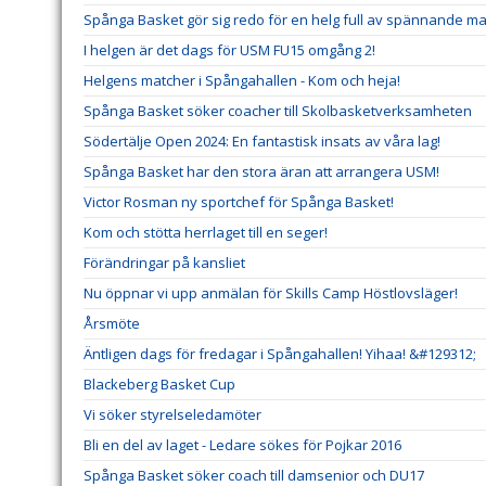
Spånga Basket gör sig redo för en helg full av spännande ma
I helgen är det dags för USM FU15 omgång 2!
Helgens matcher i Spångahallen - Kom och heja!
Spånga Basket söker coacher till Skolbasketverksamheten
Södertälje Open 2024: En fantastisk insats av våra lag!
Spånga Basket har den stora äran att arrangera USM!
Victor Rosman ny sportchef för Spånga Basket!
Kom och stötta herrlaget till en seger!
Förändringar på kansliet
Nu öppnar vi upp anmälan för Skills Camp Höstlovsläger!
Årsmöte
Äntligen dags för fredagar i Spångahallen! Yihaa! &#129312;
Blackeberg Basket Cup
Vi söker styrelseledamöter
Bli en del av laget - Ledare sökes för Pojkar 2016
Spånga Basket söker coach till damsenior och DU17