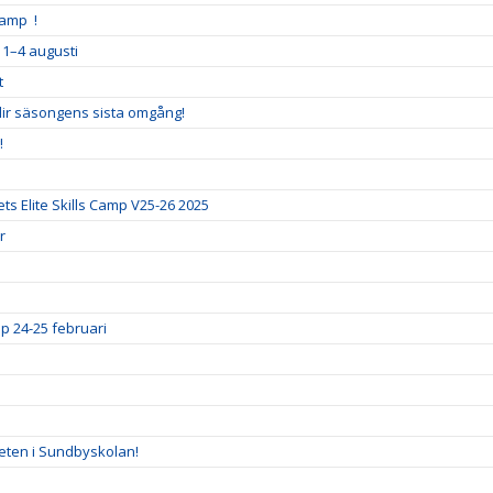
Camp !
 1–4 augusti
t
blir säsongens sista omgång!
!
ts Elite Skills Camp V25-26 2025
r
p 24-25 februari
eten i Sundbyskolan!