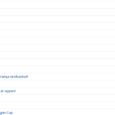
n
främja skolbasket!
5 är öppen!
igan Cup