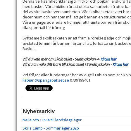
Denna verksamhet riktar sig till flickor och pojkar i årskurs 
med basket. Vår ambition är att utöka samarbete så att vi kan
del av skolbasketverksamheten. Vår skolbasketaktivitet har f
decennium och har som mål att ge barnen en strukturerad och ro
Våra engagerade ledare kommer att hämta barnen från skola
lilla sporthall för träning.
Syftet med skolbasketen är att främja rörelseglädje och möjli
avslutad termin får barnen förtur till att fortsätta sin baske
Basket.
Vill du veta mer om Skolbasket - Sunbyskolan ->
Klicka här
Vill du anmäla ditt barn till Skolbasket i Sundbyskolan -
Klicka här
Vid frågor eller funderingar hör av dig till Fabian som är Sko
Fabian@spangabakset.se
0739199401
Nyhetsarkiv
Naila och Olivia till landslagsläger
Skills Camp - Sommarläger 2026