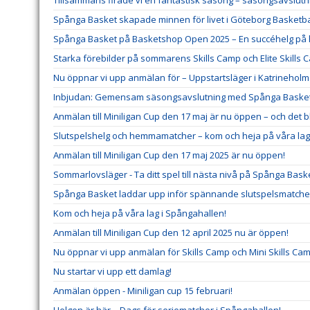
Tillsammans firade vi en fantastisk säsong – säsongsavslutni
Spånga Basket skapade minnen för livet i Göteborg Basketbal
Spånga Basket på Basketshop Open 2025 – En succéhelg på
Starka förebilder på sommarens Skills Camp och Elite Skills 
Nu öppnar vi upp anmälan för – Uppstartsläger i Katrineholm
Inbjudan: Gemensam säsongsavslutning med Spånga Baske
Anmälan till Miniligan Cup den 17 maj är nu öppen – och det 
Slutspelshelg och hemmamatcher – kom och heja på våra lag
Anmälan till Miniligan Cup den 17 maj 2025 är nu öppen!
Sommarlovsläger - Ta ditt spel till nästa nivå på Spånga Baske
Spånga Basket laddar upp inför spännande slutspelsmatche
Kom och heja på våra lag i Spångahallen!
Anmälan till Miniligan Cup den 12 april 2025 nu är öppen!
Nu öppnar vi upp anmälan för Skills Camp och Mini Skills Cam
Nu startar vi upp ett damlag!
Anmälan öppen - Miniligan cup 15 februari!