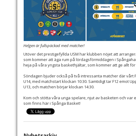
Helgen är fullspäckad med matcher!
Utöver det prestigefyllda USM har klubben nöjet att arranger
som kommer att äga rum på lördagsförmiddagen i Spångahal
heja på våra yngsta baskethjältar, som kommer att ge allt för 
Söndagen bjuder också på två intressanta matcher där vårt F11
U14, med matchstart klockan 10:30. Samtidigt tar F12 emot Upps
U13, och matchen börjar klockan 14:30.
Kom och stötta våra unga spelare, njut av basketen och var
som finns här i Spånga Basket!
Nyhetsarkiv