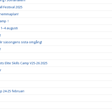
ng i Solnahallen!
l Festival 2025
 hemmaplan!
Camp !
 1–4 augusti
t
blir säsongens sista omgång!
!
ts Elite Skills Camp V25-26 2025
r
p 24-25 februari