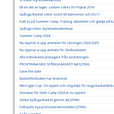
Vi söker styrelseledamöter
Bli en del av laget - Ledare sökes för Pojkar 2016
Spånga Basket söker coach till damsenior och DU17
Fullt ös på Summer Camp: Träning, aktiviteter och glädje på K
Spånga söker styrelsemedlemmar
Summer Camp 2024
Nu öppnar vi upp anmälan för säsongen 2024-2025!
Nu öppnar vi upp anmäla för Skolbasketen
Alla individuella pristagare från avslutningen
PROVTRÄNA MED SPÅNGA BASKET! &#127936;
Save the date
Basketfestivalen har levererat
Mini Ligan Cup - En öppen och rolig miljö för unga basketälsk
Anmälan för Skills Camp 2024 är nu öppen!
Stötta Spånga Basket genom att JOYNA
Folkspels nya prenumerationslotteri JOYNA.