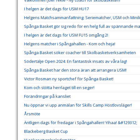
Välkommen Joel Tekle - Ny coach för skolbasketen!
I helgen är det dags för USM HU17
Helgens Matchsammanfattning: Seriematcher, USM och Minil
Spånga Basket gör sig redo för en helg full av spännande ma
I helgen är det dags för USM FU15 omgång 2!
Helgens matcher i Spångahallen - Kom och heja!
Spånga Basket söker coacher till Skolbasketverksamheten
Södertälje Open 2024: En fantastisk insats av våra lag!
Spånga Basket har den stora äran att arrangera USM!
Victor Rosman ny sportchef för Spånga Basket!
Kom och stötta herrlaget till en seger!
Förändringar på kansliet
Nu öppnar vi upp anmälan för Skills Camp Höstlovsläger!
Årsmöte
Äntligen dags för fredagar i Spångahallen! Yihaa! &#129312;
Blackeberg Basket Cup