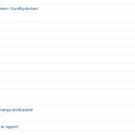
eten i Sundbyskolan!
n
främja skolbasket!
5 är öppen!