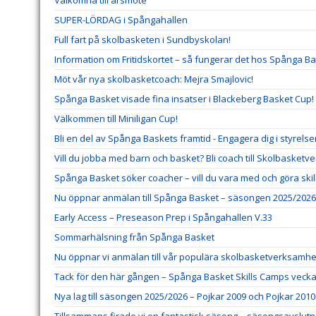
Välkomna till årsmöte
SUPER-LÖRDAG i Spångahallen
Full fart på skolbasketen i Sundbyskolan!
Information om Fritidskortet – så fungerar det hos Spånga B
Möt vår nya skolbasketcoach: Mejra Smajlovic!
Spånga Basket visade fina insatser i Blackeberg Basket Cup!
Välkommen till Miniligan Cup!
Bli en del av Spånga Baskets framtid - Engagera dig i styrels
Vill du jobba med barn och basket? Bli coach till Skolbasket
Spånga Basket söker coacher – vill du vara med och göra ski
Nu öppnar anmälan till Spånga Basket – säsongen 2025/2026
Early Access – Preseason Prep i Spångahallen V.33
Sommarhälsning från Spånga Basket
Nu öppnar vi anmälan till vår populära skolbasketverksamhe
Tack för den här gången – Spånga Basket Skills Camps veck
Nya lag till säsongen 2025/2026 – Pojkar 2009 och Pojkar 2010