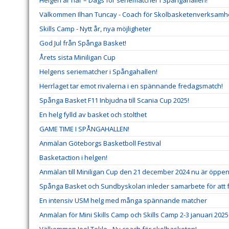
Helgen är här – Dags för seriematcher i Spångahallen!
Välkommen Ilhan Tuncay - Coach för Skolbasketenverksamh
Skills Camp - Nytt år, nya möjligheter
God Jul från Spånga Basket!
Årets sista Miniligan Cup
Helgens seriematcher i Spångahallen!
Herrlaget tar emot rivalerna i en spännande fredagsmatch!
Spånga Basket F11 Inbjudna till Scania Cup 2025!
En helg fylld av basket och stolthet
GAME TIME I SPÅNGAHALLEN!
Anmälan Göteborgs Basketboll Festival
Basketaction i helgen!
Anmälan till Miniligan Cup den 21 december 2024 nu är öppe
Spånga Basket och Sundbyskolan inleder samarbete för att 
En intensiv USM helg med många spännande matcher
Anmälan för Mini Skills Camp och Skills Camp 2-3 januari 202