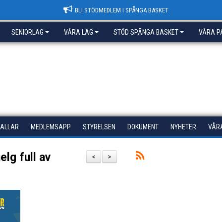
BLI STÖDMEDLEM I SPÅNGA BASKET
SENIORLAG
VÅRA LAG
STÖD SPÅNGA BASKET
VÅRA P
HALLAR
MEDLEMSAPP
STYRELSEN
DOKUMENT
NYHETER
VÅR
lg full av
<
>