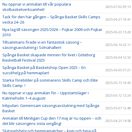
Nu öppnar vi anmälan till vår populära
2025-07-02 09:15
skolbasketverksamhet!
Tack för den här gången – Spånga Basket Skills Camps
2025-06-27 10:41
vecka 24–26
Nya lag till säsongen 2025/2026 – Pojkar 2009 och Pojkar
2025-06-23 15:28
2010
Tillsammans firade vi en fantastisk säsong –
2025-06-16 22:11
säsongsavslutning i Solnahallen!
Spånga Basket skapade minnen för livet i Göteborg
2025-06-04 12:53
Basketball Festival 2025
Spånga Basket på Basketshop Open 2025 – En
2025-06-03 07:21
succéhelg på hemmaplan!
Starka förebilder på sommarens Skills Camp och Elite
2025-05-15 19:45
Skills Camp !
Nu öppnar vi upp anmälan för – Uppstartsläger i
2025-05-12 12:26
Katrineholm 1–4 augusti
Inbjudan: Gemensam säsongsavslutning med Spånga
2025-05-07 12:48
Basket
Anmälan till Miniligan Cup den 17 maj är nu öppen – och
2025-04-25 14:58
det blir säsongens sista omgång!
Slutspelshelg och hemmamatcher – kom och heja på