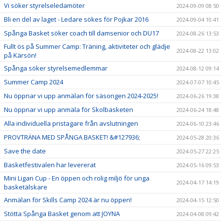
Vi söker styrelseledamöter
2024-09-09 08:50
Bli en del av laget - Ledare sökes för Pojkar 2016
2024-09-04 10:41
Spånga Basket söker coach till damsenior och DU17
2024-08-26 13:53
Fullt ös på Summer Camp: Träning, aktiviteter och glädje
2024-08-22 13:02
på Kärsön!
Spånga söker styrelsemedlemmar
2024-08-12 09:14
Summer Camp 2024
2024-07-07 10:45
Nu öppnar vi upp anmälan för säsongen 2024-2025!
2024-06-26 19:38
Nu öppnar vi upp anmäla för Skolbasketen
2024-06-24 18:48
Alla individuella pristagare från avslutningen
2024-06-10 23:46
PROVTRÄNA MED SPÅNGA BASKET! &#127936;
2024-05-28 20:36
Save the date
2024-05-27 22:25
Basketfestivalen har levererat
2024-05-16 09:53
Mini Ligan Cup - En öppen och rolig miljö för unga
2024-04-17 14:19
basketälskare
Anmälan för Skills Camp 2024 är nu öppen!
2024-04-15 12:50
Stötta Spånga Basket genom att JOYNA
2024-04-08 09:42