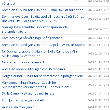
2025-04-24 12:58
våra lag!
Anmälan till Miniligan Cup den 17 maj 2025 är nu öppen!
2025-04-17 14:02
Sommarlovsläger - Ta ditt spel till nästa nivå på Spånga
2025-04-09 12:59
Baskets Elite Skills Camp V25-26 2025
Spånga Basket laddar upp inför spännande
2025-04-04 10:35
slutspelsmatcher
Kom och heja på våra lag i Spångahallen!
2025-03-14 11:03
Anmälan till Miniligan Cup den 12 april 2025 nu är öppen!
2025-03-13 16:01
Nu öppnar vi upp anmälan för Skills Camp och Mini
2025-02-05 11:42
Skills Camp 24-25 februari
Nu startar vi upp ett damlag!
2025-01-14 12:32
Anmälan öppen - Miniligan cup 15 februari!
2025-01-13 17:39
Helgen är här – Dags för seriematcher i Spångahallen!
2025-01-10 12:41
Välkommen Ilhan Tuncay - Coach för
2025-01-09 17:46
Skolbasketenverksamheten i Sundbyskolan!
Skills Camp - Nytt år, nya möjligheter
2025-01-07 14:12
God Jul från Spånga Basket!
2024-12-23 12:32
Årets sista Miniligan Cup
2024-12-23 12:09