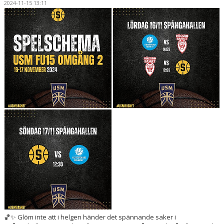
2024-11-15 13:11
MEDLEMSAPP
STYRELSEN
DOKUMENT
NYHETER
VÅRA LAG/TRÄNARE
KALENDER
🏀✨ Glöm inte att i helgen händer det spännande saker i