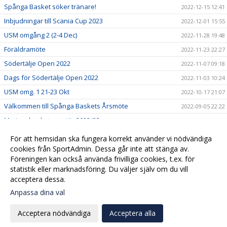
Spånga Basket söker tränare!
2022-12-15 12:41
Inbjudningar till Scania Cup 2023
2022-12-01 15:55
USM omgång 2 (2-4 Dec)
2022-11-28 19:48
Föräldramöte
2022-11-23 22:27
Södertälje Open 2022
2022-11-07 09:18
Dags för Södertälje Open 2022
2022-11-03 10:24
USM omg. 1 21-23 Okt
2022-10-17 21:07
Välkommen till Spånga Baskets Årsmöte
2022-09-05 22:22
Motionsbasketpremiär 2022/23
2022-08-26 15:32
Börja spela eller coacha i Spånga Basket!
2022-06-27 16:08
För att hemsidan ska fungera korrekt använder vi nödvändiga
Välkommen till er nya hemsida!
cookies från SportAdmin. Dessa går inte att stänga av.
2022-06-21 16:11
Föreningen kan också använda frivilliga cookies, t.ex. för
2019-12-02 15:55
statistik eller marknadsföring. Du väljer själv om du vill
acceptera dessa.
Anpassa dina val
Cookie-
Gå till
inställningar
Webbversion
Acceptera nödvändiga
Acceptera alla