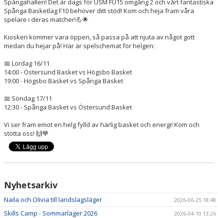
Spångahallen! Det är dags för USM FU15 omgång 2 och vårt fantastiska
Spånga Basketlag F10 behöver ditt stöd! Kom och heja fram våra
spelare i deras matcher!💪🌟
Kiosken kommer vara öppen, så passa på att njuta av något gott
medan du hejar på! Här är spelschemat för helgen:
📅 Lördag 16/11
14:00 - Östersund Basket vs Högsbo Basket
19:00 - Högsbo Basket vs Spånga Basket
📅 Söndag 17/11
12:30 - Spånga Basket vs Östersund Basket
Vi ser fram emot en helg fylld av härlig basket och energi! Kom och
stötta oss! 🙌💙
Nyhetsarkiv
Naila och Olivia till landslagsläger
2026-06-25 18:48
Skills Camp - Sommarläger 2026
2026-04-10 13:26