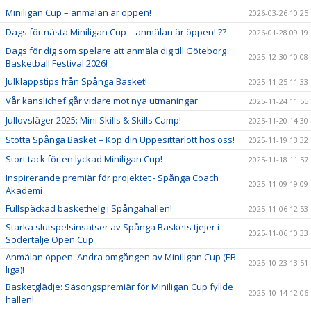
Miniligan Cup – anmälan är öppen!
2026-03-26 10:25
Dags för nästa Miniligan Cup – anmälan är öppen! ??
2026-01-28 09:19
Dags för dig som spelare att anmäla dig till Göteborg
2025-12-30 10:08
Basketball Festival 2026!
Julklappstips från Spånga Basket!
2025-11-25 11:33
Vår kanslichef går vidare mot nya utmaningar
2025-11-24 11:55
Jullovsläger 2025: Mini Skills & Skills Camp!
2025-11-20 14:30
Stötta Spånga Basket – Köp din Uppesittarlott hos oss!
2025-11-19 13:32
Stort tack för en lyckad Miniligan Cup!
2025-11-18 11:57
Inspirerande premiär för projektet - Spånga Coach
2025-11-09 19:09
Akademi
Fullspäckad baskethelg i Spångahallen!
2025-11-06 12:53
Starka slutspelsinsatser av Spånga Baskets tjejer i
2025-11-06 10:33
Södertälje Open Cup
Anmälan öppen: Andra omgången av Miniligan Cup (EB-
2025-10-23 13:51
liga)!
Basketglädje: Säsongspremiär för Miniligan Cup fyllde
2025-10-14 12:06
hallen!