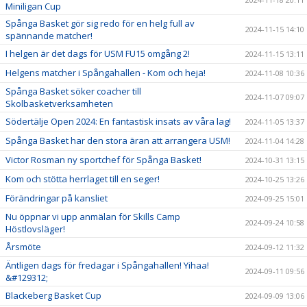
Miniligan Cup
Spånga Basket gör sig redo för en helg full av
2024-11-15 14:10
spännande matcher!
I helgen är det dags för USM FU15 omgång 2!
2024-11-15 13:11
Helgens matcher i Spångahallen - Kom och heja!
2024-11-08 10:36
Spånga Basket söker coacher till
2024-11-07 09:07
Skolbasketverksamheten
Södertälje Open 2024: En fantastisk insats av våra lag!
2024-11-05 13:37
Spånga Basket har den stora äran att arrangera USM!
2024-11-04 14:28
Victor Rosman ny sportchef för Spånga Basket!
2024-10-31 13:15
Kom och stötta herrlaget till en seger!
2024-10-25 13:26
Förändringar på kansliet
2024-09-25 15:01
Nu öppnar vi upp anmälan för Skills Camp
2024-09-24 10:58
Höstlovsläger!
Årsmöte
2024-09-12 11:32
Äntligen dags för fredagar i Spångahallen! Yihaa!
2024-09-11 09:56
&#129312;
Blackeberg Basket Cup
2024-09-09 13:06