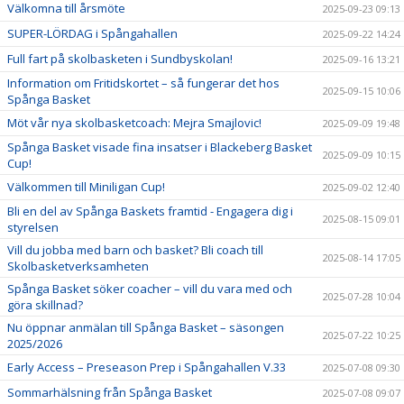
Välkomna till årsmöte
2025-09-23 09:13
SUPER-LÖRDAG i Spångahallen
2025-09-22 14:24
Full fart på skolbasketen i Sundbyskolan!
2025-09-16 13:21
Information om Fritidskortet – så fungerar det hos
2025-09-15 10:06
Spånga Basket
Möt vår nya skolbasketcoach: Mejra Smajlovic!
2025-09-09 19:48
Spånga Basket visade fina insatser i Blackeberg Basket
2025-09-09 10:15
Cup!
Välkommen till Miniligan Cup!
2025-09-02 12:40
Bli en del av Spånga Baskets framtid - Engagera dig i
2025-08-15 09:01
styrelsen
Vill du jobba med barn och basket? Bli coach till
2025-08-14 17:05
Skolbasketverksamheten
Spånga Basket söker coacher – vill du vara med och
2025-07-28 10:04
göra skillnad?
Nu öppnar anmälan till Spånga Basket – säsongen
2025-07-22 10:25
2025/2026
Early Access – Preseason Prep i Spångahallen V.33
2025-07-08 09:30
Sommarhälsning från Spånga Basket
2025-07-08 09:07