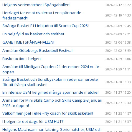
Helgens seriematcher i Spångahallen!
2024-12-12 13:22
Herrlaget tar emot rivalerna i en spännande
2024-12-10 14:33
fredagsmatch!
Spånga Basket F11 Inbjudna till Scania Cup 2025!
2024-12-09 19:45
En helg fylld av basket och stolthet
2024-12-09 12:21
GAME TIME I SPÅNGAHALLEN!
2024-12-06 13:38
Anmälan Göteborgs Basketboll Festival
2024-12-02 13:59
Basketaction i helgen!
2024-11-29 16:06
Anmälan till Miniligan Cup den 21 december 2024 nu är
2024-11-29 11:11
öppen
Spånga Basket och Sundbyskolan inleder samarbete
2024-11-28 13:13
för att främja skolbasket!
En intensiv USM helg med många spännande matcher
2024-11-27 12:20
Anmälan för Mini Skills Camp och Skills Camp 2-3 januari
2024-11-27 10:30
2025 är öppen!
Välkommen Joel Tekle - Ny coach för skolbasketen!
2024-11-25 14:57
I helgen är det dags för USM HU17
2024-11-21 18:37
Helgens Matchsammanfattning: Seriematcher, USM och
2024-11-18 20:11