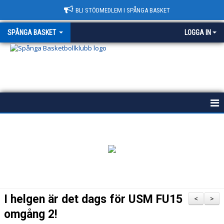
BLI STÖDMEDLEM I SPÅNGA BASKET
SPÅNGA BASKET
LOGGA IN
START
HISTORIA
POLICY
VÄRDEGRUND
I helgen är det dags för USM FU15
<
>
KONTAKT & HALLAR
omgång 2!