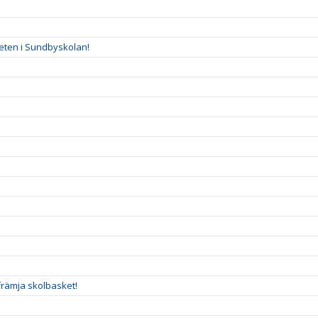
eten i Sundbyskolan!
n
främja skolbasket!