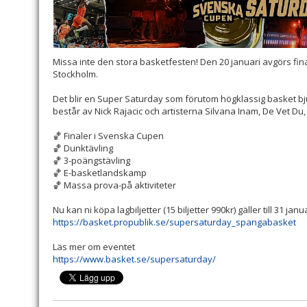
Missa inte den stora basketfesten! Den 20 januari avgörs fi
Stockholm.
Det blir en Super Saturday som förutom högklassig basket b
består av Nick Rajacic och artisterna Silvana Inam, De Vet Du
🏀 Finaler i Svenska Cupen
🏀 Dunktävling
🏀 3-poängstävling
🏀 E-basketlandskamp
🏀 Massa prova-på aktiviteter
Nu kan ni köpa lagbiljetter (15 biljetter 990kr) gäller till 31 janua
https://basket.propublik.se/supersaturday_spangabasket
Läs mer om eventet
https://www.basket.se/supersaturday/