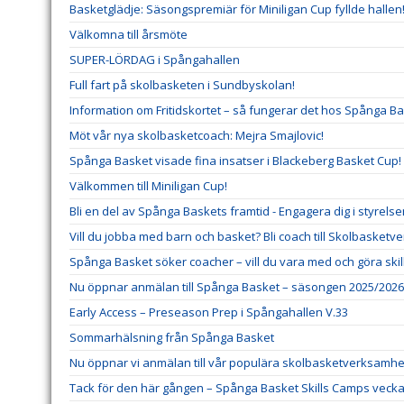
Basketglädje: Säsongspremiär för Miniligan Cup fyllde hallen
Välkomna till årsmöte
SUPER-LÖRDAG i Spångahallen
Full fart på skolbasketen i Sundbyskolan!
Information om Fritidskortet – så fungerar det hos Spånga B
Möt vår nya skolbasketcoach: Mejra Smajlovic!
Spånga Basket visade fina insatser i Blackeberg Basket Cup!
Välkommen till Miniligan Cup!
Bli en del av Spånga Baskets framtid - Engagera dig i styrels
Vill du jobba med barn och basket? Bli coach till Skolbasket
Spånga Basket söker coacher – vill du vara med och göra ski
Nu öppnar anmälan till Spånga Basket – säsongen 2025/2026
Early Access – Preseason Prep i Spångahallen V.33
Sommarhälsning från Spånga Basket
Nu öppnar vi anmälan till vår populära skolbasketverksamhe
Tack för den här gången – Spånga Basket Skills Camps veck