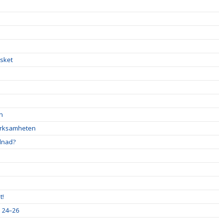
!
asket
en
verksamheten
llnad?
t!
a 24–26