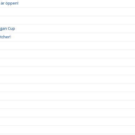
5 är öppen!
igan Cup
tcher!