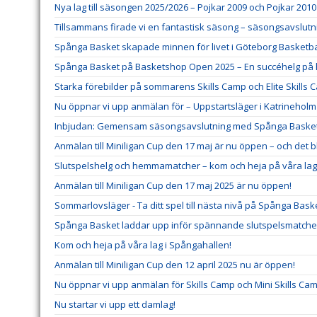
Nya lag till säsongen 2025/2026 – Pojkar 2009 och Pojkar 2010
Tillsammans firade vi en fantastisk säsong – säsongsavslutni
Spånga Basket skapade minnen för livet i Göteborg Basketbal
Spånga Basket på Basketshop Open 2025 – En succéhelg på
Starka förebilder på sommarens Skills Camp och Elite Skills 
Nu öppnar vi upp anmälan för – Uppstartsläger i Katrineholm
Inbjudan: Gemensam säsongsavslutning med Spånga Baske
Anmälan till Miniligan Cup den 17 maj är nu öppen – och det 
Slutspelshelg och hemmamatcher – kom och heja på våra lag
Anmälan till Miniligan Cup den 17 maj 2025 är nu öppen!
Sommarlovsläger - Ta ditt spel till nästa nivå på Spånga Baske
Spånga Basket laddar upp inför spännande slutspelsmatche
Kom och heja på våra lag i Spångahallen!
Anmälan till Miniligan Cup den 12 april 2025 nu är öppen!
Nu öppnar vi upp anmälan för Skills Camp och Mini Skills Cam
Nu startar vi upp ett damlag!