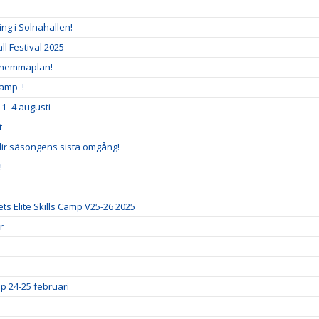
ng i Solnahallen!
l Festival 2025
 hemmaplan!
Camp !
 1–4 augusti
t
blir säsongens sista omgång!
!
ts Elite Skills Camp V25-26 2025
r
p 24-25 februari