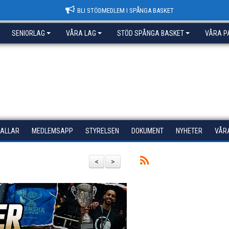
BLI STÖDMEDLEM I SPÅNGA BASKET
SENIORLAG
VÅRA LAG
STÖD SPÅNGA BASKET
VÅRA P
HALLAR
MEDLEMSAPP
STYRELSEN
DOKUMENT
NYHETER
VÅR
<
>