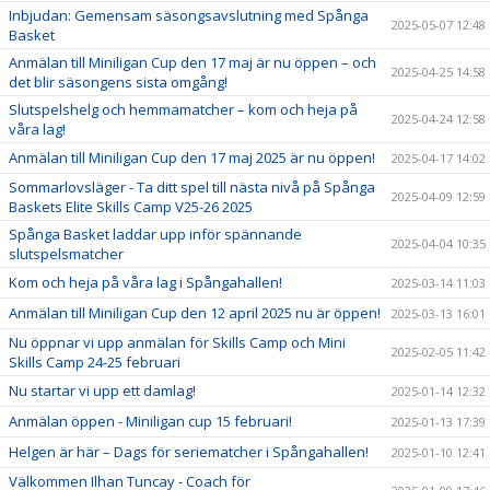
Inbjudan: Gemensam säsongsavslutning med Spånga
2025-05-07 12:48
Basket
Anmälan till Miniligan Cup den 17 maj är nu öppen – och
2025-04-25 14:58
det blir säsongens sista omgång!
Slutspelshelg och hemmamatcher – kom och heja på
2025-04-24 12:58
våra lag!
Anmälan till Miniligan Cup den 17 maj 2025 är nu öppen!
2025-04-17 14:02
Sommarlovsläger - Ta ditt spel till nästa nivå på Spånga
2025-04-09 12:59
Baskets Elite Skills Camp V25-26 2025
Spånga Basket laddar upp inför spännande
2025-04-04 10:35
slutspelsmatcher
Kom och heja på våra lag i Spångahallen!
2025-03-14 11:03
Anmälan till Miniligan Cup den 12 april 2025 nu är öppen!
2025-03-13 16:01
Nu öppnar vi upp anmälan för Skills Camp och Mini
2025-02-05 11:42
Skills Camp 24-25 februari
Nu startar vi upp ett damlag!
2025-01-14 12:32
Anmälan öppen - Miniligan cup 15 februari!
2025-01-13 17:39
Helgen är här – Dags för seriematcher i Spångahallen!
2025-01-10 12:41
Välkommen Ilhan Tuncay - Coach för