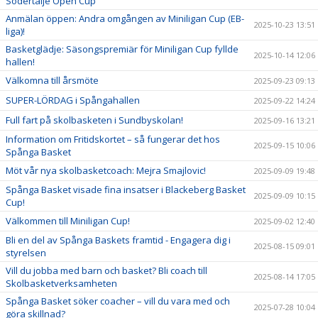
Södertälje Open Cup
Anmälan öppen: Andra omgången av Miniligan Cup (EB-
2025-10-23 13:51
liga)!
Basketglädje: Säsongspremiär för Miniligan Cup fyllde
2025-10-14 12:06
hallen!
Välkomna till årsmöte
2025-09-23 09:13
SUPER-LÖRDAG i Spångahallen
2025-09-22 14:24
Full fart på skolbasketen i Sundbyskolan!
2025-09-16 13:21
Information om Fritidskortet – så fungerar det hos
2025-09-15 10:06
Spånga Basket
Möt vår nya skolbasketcoach: Mejra Smajlovic!
2025-09-09 19:48
Spånga Basket visade fina insatser i Blackeberg Basket
2025-09-09 10:15
Cup!
Välkommen till Miniligan Cup!
2025-09-02 12:40
Bli en del av Spånga Baskets framtid - Engagera dig i
2025-08-15 09:01
styrelsen
Vill du jobba med barn och basket? Bli coach till
2025-08-14 17:05
Skolbasketverksamheten
Spånga Basket söker coacher – vill du vara med och
2025-07-28 10:04
göra skillnad?