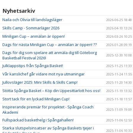
Nyhetsarkiv
Naila och Olivia till landslagsläger
2026-06-25 18:48
Skills Camp - Sommarläger 2026
2026-04-10 13:26
Miniligan Cup – anmälan är öppen!
2026-03-26 10:25
Dags för nästa Miniligan Cup – anmälan är öppen! ??
2026-01-28 09:19
Dags för dig som spelare att anmäla dig till Göteborg
2025-12-30 10:08
Basketball Festival 2026!
Julklappstips från Spånga Basket!
2025-11-25 11:33
Vår kanslichef går vidare mot nya utmaningar
2025-11-24 11:55
Jullovsläger 2025: Mini Skills & Skills Camp!
2025-11-20 14:30
Stötta Spånga Basket – Köp din Uppesittarlott hos oss!
2025-11-19 13:32
Stort tack för en lyckad Miniligan Cup!
2025-11-18 11:57
Inspirerande premiär för projektet - Spånga Coach
2025-11-09 19:09
Akademi
Fullspäckad baskethelg i Spångahallen!
2025-11-06 12:53
Starka slutspelsinsatser av Spånga Baskets tjejer i
2025-11-06 10:33