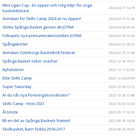
Mini Ligan Cup - En öppen och rolig miljö för unga
2024-04-17 14:19
basketälskare
Anmälan för Skills Camp 2024 är nu öppen!
2024-04-15 12:50
Stötta Spånga Basket genom att JOYNA
2024-04-08 09:42
Folkspels nya prenumerationslotteri JOYNA.
2024-03-18 10:49
Spångakortet
2024-02-21 08:20
Anmälan Göteborgs Basketboll Festival
2024-02-10 13:48
Spånga Basket söker coacher
2023-12-18 19:01
Nyhetsbrev
2023-12-17 22:02
Elite Skills Camp
2023-12-06 09:00
Super Saturday
2023-12-04 13:23
Är du vår nya Föreningskoordinator?
2023-10-30 15:48
Skills Camp - Höst 2023
2023-10-03 16:33
Årsmöte
2023-09-11 10:41
Bli en del av Spånga Baskets framtid
2023-08-29 16:28
Skolbasket, Barn födda 2016-2017
2023-08-20 18:41