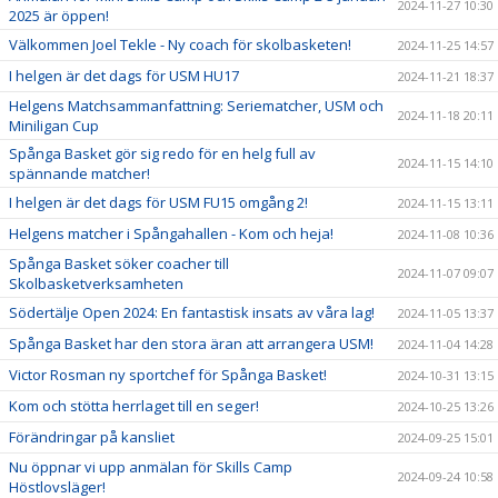
2024-11-27 10:30
2025 är öppen!
Välkommen Joel Tekle - Ny coach för skolbasketen!
2024-11-25 14:57
I helgen är det dags för USM HU17
2024-11-21 18:37
Helgens Matchsammanfattning: Seriematcher, USM och
2024-11-18 20:11
Miniligan Cup
Spånga Basket gör sig redo för en helg full av
2024-11-15 14:10
spännande matcher!
I helgen är det dags för USM FU15 omgång 2!
2024-11-15 13:11
Helgens matcher i Spångahallen - Kom och heja!
2024-11-08 10:36
Spånga Basket söker coacher till
2024-11-07 09:07
Skolbasketverksamheten
Södertälje Open 2024: En fantastisk insats av våra lag!
2024-11-05 13:37
Spånga Basket har den stora äran att arrangera USM!
2024-11-04 14:28
Victor Rosman ny sportchef för Spånga Basket!
2024-10-31 13:15
Kom och stötta herrlaget till en seger!
2024-10-25 13:26
Förändringar på kansliet
2024-09-25 15:01
Nu öppnar vi upp anmälan för Skills Camp
2024-09-24 10:58
Höstlovsläger!