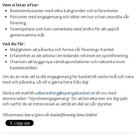
Vem vi letar efter:
Basketentusiaster med olika bakgrunder och erfarenheter.
Personer med engagemang och idéer om hur vi kan utveckla vår
förening.
Teamspelare som kan samarbeta med andra för att uppnå
gemensamma mål.
Vad du får:
Möjligheten att påverka och forma vår förenings framtid.
Erfarenhet av att arbeta i en ledande roll inom en sportförening.
Chansen att bygga nya vänskapsrelationer och nätverka inom
basketvärlden.
Om du är redo att ta ditt engagemang för basket till nästa nivå och vara
med och påverka, så vill vi gärna höra från dig!
Skicka ett mail till
valberedning@spangabasket.se
till oss med
ämnesraden "Styrelseengagemang" för att berätta mer om dig själv
och varför du är intresserad av att bli en del av vår styrelse.
Tillsammans kan vi göra vår basketförening ännu bättre!