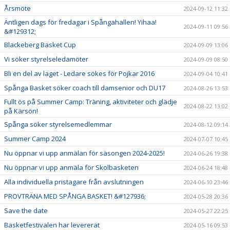
Årsmöte
2024-09-12 11:32
Äntligen dags för fredagar i Spångahallen! Yihaa!
2024-09-11 09:56
&#129312;
Blackeberg Basket Cup
2024-09-09 13:06
Vi söker styrelseledamöter
2024-09-09 08:50
Bli en del av laget - Ledare sökes för Pojkar 2016
2024-09-04 10:41
Spånga Basket söker coach till damsenior och DU17
2024-08-26 13:53
Fullt ös på Summer Camp: Träning, aktiviteter och glädje
2024-08-22 13:02
på Kärsön!
Spånga söker styrelsemedlemmar
2024-08-12 09:14
Summer Camp 2024
2024-07-07 10:45
Nu öppnar vi upp anmälan för säsongen 2024-2025!
2024-06-26 19:38
Nu öppnar vi upp anmäla för Skolbasketen
2024-06-24 18:48
Alla individuella pristagare från avslutningen
2024-06-10 23:46
PROVTRÄNA MED SPÅNGA BASKET! &#127936;
2024-05-28 20:36
Save the date
2024-05-27 22:25
Basketfestivalen har levererat
2024-05-16 09:53