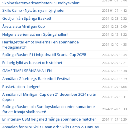
2025-01-09 17:46
Skolbasketenverksamheten i Sundbyskolan!
Skills Camp - Nytt år, nya möjligheter
2025-01-07 14:12
God Jul från Spånga Basket!
2024-12-23 12:32
Årets sista Miniligan Cup
2024-12-23 12:09
Helgens seriematcher i Spångahallen!
2024-12-12 13:22
Herrlaget tar emot rivalerna i en spännande
2024-12-10 14:33
fredagsmatch!
Spånga Basket F11 Inbjudna till Scania Cup 2025!
2024-12-09 19:45
En helg fylld av basket och stolthet
2024-12-09 12:21
GAME TIME I SPÅNGAHALLEN!
2024-12-06 13:38
Anmälan Göteborgs Basketboll Festival
2024-12-02 13:59
Basketaction i helgen!
2024-11-29 16:06
Anmälan till Miniligan Cup den 21 december 2024 nu är
2024-11-29 11:11
öppen
Spånga Basket och Sundbyskolan inleder samarbete
2024-11-28 13:13
för att främja skolbasket!
En intensiv USM helg med många spännande matcher
2024-11-27 12:20
Anmälan för Mini Skills Camp och Skills Camp 2-3 januari