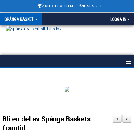
BLI STÖDMEDLEM I SPÅNGA BASKET
SPÅNGA BASKET
LOGGA IN
START
HISTORIA
POLICY
VÄRDEGRUND
Bli en del av Spånga Baskets
<
>
KONTAKT & HALLAR
framtid