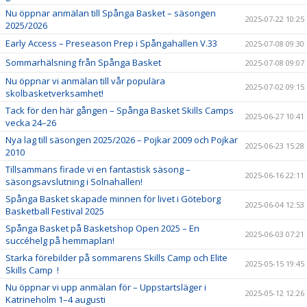
Nu öppnar anmälan till Spånga Basket – säsongen
2025-07-22 10:25
2025/2026
Early Access – Preseason Prep i Spångahallen V.33
2025-07-08 09:30
Sommarhälsning från Spånga Basket
2025-07-08 09:07
Nu öppnar vi anmälan till vår populära
2025-07-02 09:15
skolbasketverksamhet!
Tack för den här gången – Spånga Basket Skills Camps
2025-06-27 10:41
vecka 24–26
Nya lag till säsongen 2025/2026 – Pojkar 2009 och Pojkar
2025-06-23 15:28
2010
Tillsammans firade vi en fantastisk säsong –
2025-06-16 22:11
säsongsavslutning i Solnahallen!
Spånga Basket skapade minnen för livet i Göteborg
2025-06-04 12:53
Basketball Festival 2025
Spånga Basket på Basketshop Open 2025 – En
2025-06-03 07:21
succéhelg på hemmaplan!
Starka förebilder på sommarens Skills Camp och Elite
2025-05-15 19:45
Skills Camp !
Nu öppnar vi upp anmälan för – Uppstartsläger i
2025-05-12 12:26
Katrineholm 1–4 augusti