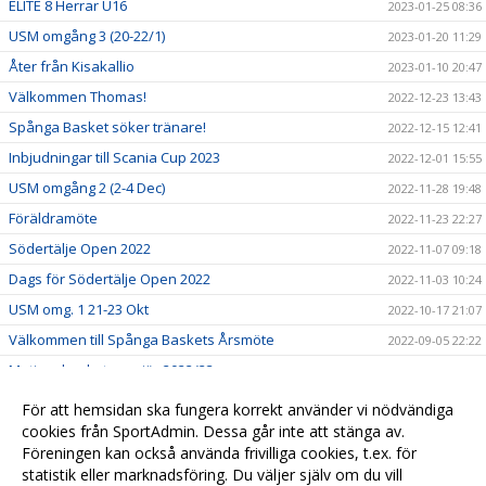
ELITE 8 Herrar U16
2023-01-25 08:36
USM omgång 3 (20-22/1)
2023-01-20 11:29
Åter från Kisakallio
2023-01-10 20:47
Välkommen Thomas!
2022-12-23 13:43
Spånga Basket söker tränare!
2022-12-15 12:41
Inbjudningar till Scania Cup 2023
2022-12-01 15:55
USM omgång 2 (2-4 Dec)
2022-11-28 19:48
Föräldramöte
2022-11-23 22:27
Södertälje Open 2022
2022-11-07 09:18
Dags för Södertälje Open 2022
2022-11-03 10:24
USM omg. 1 21-23 Okt
2022-10-17 21:07
Välkommen till Spånga Baskets Årsmöte
2022-09-05 22:22
Motionsbasketpremiär 2022/23
2022-08-26 15:32
Börja spela eller coacha i Spånga Basket!
2022-06-27 16:08
För att hemsidan ska fungera korrekt använder vi nödvändiga
cookies från SportAdmin. Dessa går inte att stänga av.
Välkommen till er nya hemsida!
2022-06-21 16:11
Föreningen kan också använda frivilliga cookies, t.ex. för
2019-12-02 15:55
statistik eller marknadsföring. Du väljer själv om du vill