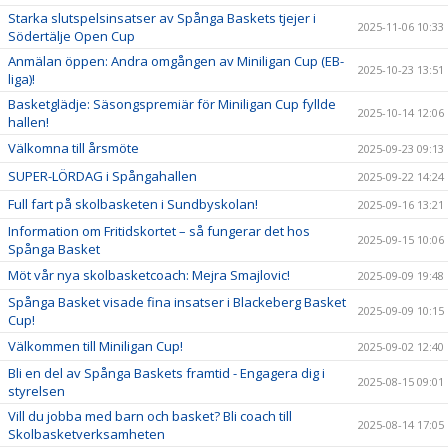
Starka slutspelsinsatser av Spånga Baskets tjejer i
2025-11-06 10:33
Södertälje Open Cup
Anmälan öppen: Andra omgången av Miniligan Cup (EB-
2025-10-23 13:51
liga)!
Basketglädje: Säsongspremiär för Miniligan Cup fyllde
2025-10-14 12:06
hallen!
Välkomna till årsmöte
2025-09-23 09:13
SUPER-LÖRDAG i Spångahallen
2025-09-22 14:24
Full fart på skolbasketen i Sundbyskolan!
2025-09-16 13:21
Information om Fritidskortet – så fungerar det hos
2025-09-15 10:06
Spånga Basket
Möt vår nya skolbasketcoach: Mejra Smajlovic!
2025-09-09 19:48
Spånga Basket visade fina insatser i Blackeberg Basket
2025-09-09 10:15
Cup!
Välkommen till Miniligan Cup!
2025-09-02 12:40
Bli en del av Spånga Baskets framtid - Engagera dig i
2025-08-15 09:01
styrelsen
Vill du jobba med barn och basket? Bli coach till
2025-08-14 17:05
Skolbasketverksamheten