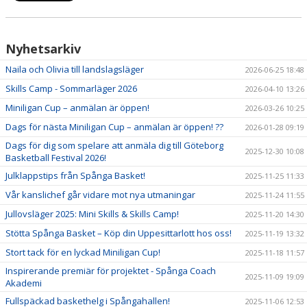
Nyhetsarkiv
Naila och Olivia till landslagsläger
2026-06-25 18:48
Skills Camp - Sommarläger 2026
2026-04-10 13:26
Miniligan Cup – anmälan är öppen!
2026-03-26 10:25
Dags för nästa Miniligan Cup – anmälan är öppen! ??
2026-01-28 09:19
Dags för dig som spelare att anmäla dig till Göteborg
2025-12-30 10:08
Basketball Festival 2026!
Julklappstips från Spånga Basket!
2025-11-25 11:33
Vår kanslichef går vidare mot nya utmaningar
2025-11-24 11:55
Jullovsläger 2025: Mini Skills & Skills Camp!
2025-11-20 14:30
Stötta Spånga Basket – Köp din Uppesittarlott hos oss!
2025-11-19 13:32
Stort tack för en lyckad Miniligan Cup!
2025-11-18 11:57
Inspirerande premiär för projektet - Spånga Coach
2025-11-09 19:09
Akademi
Fullspäckad baskethelg i Spångahallen!
2025-11-06 12:53