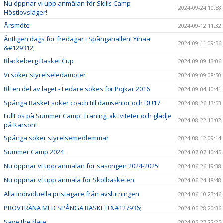
Nu öppnar vi upp anmälan för Skills Camp
2024-09-24 10:58
Höstlovsläger!
Årsmöte
2024-09-12 11:32
Äntligen dags för fredagar i Spångahallen! Yihaa!
2024-09-11 09:56
&#129312;
Blackeberg Basket Cup
2024-09-09 13:06
Vi söker styrelseledamöter
2024-09-09 08:50
Bli en del av laget - Ledare sökes för Pojkar 2016
2024-09-04 10:41
Spånga Basket söker coach till damsenior och DU17
2024-08-26 13:53
Fullt ös på Summer Camp: Träning, aktiviteter och glädje
2024-08-22 13:02
på Kärsön!
Spånga söker styrelsemedlemmar
2024-08-12 09:14
Summer Camp 2024
2024-07-07 10:45
Nu öppnar vi upp anmälan för säsongen 2024-2025!
2024-06-26 19:38
Nu öppnar vi upp anmäla för Skolbasketen
2024-06-24 18:48
Alla individuella pristagare från avslutningen
2024-06-10 23:46
PROVTRÄNA MED SPÅNGA BASKET! &#127936;
2024-05-28 20:36
Save the date
2024-05-27 22:25