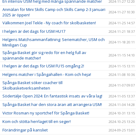
En intensiv USM helg med många spännande matcher
2024-11-27 12:20
Anmälan för Mini Skills Camp och Skills Camp 2-3 januari
2024-11-27 10:30
2025 är öppen!
Välkommen Joel Tekle - Ny coach för skolbasketen!
2024-11-25 14:57
I helgen är det dags för USM HU17
2024-11-21 18:37
Helgens Matchsammanfattning: Seriematcher, USM och
2024-11-18 20:11
Miniligan Cup
Spånga Basket gör sig redo för en helg full av
2024-11-15 14:10
spännande matcher!
I helgen är det dags för USM FU15 omgång 2!
2024-11-15 13:11
Helgens matcher i Spångahallen - Kom och heja!
2024-11-08 10:36
Spånga Basket söker coacher till
2024-11-07 09:07
Skolbasketverksamheten
Södertälje Open 2024: En fantastisk insats av våra lag!
2024-11-05 13:37
Spånga Basket har den stora äran att arrangera USM!
2024-11-04 14:28
Victor Rosman ny sportchef för Spånga Basket!
2024-10-31 13:15
Kom och stötta herrlaget till en seger!
2024-10-25 13:26
Förändringar på kansliet
2024-09-25 15:01