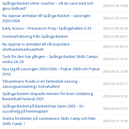
Spånga Basket söker coacher – vill du vara med och
2025-07-28 10:04
göra skillnad?
Nu öppnar anmälan till Spånga Basket – säsongen
2025-07-22 10:25
2025/2026
Early Access – Preseason Prep i Spångahallen V.33
2025-07-08 09:30
Sommarhälsning från Spånga Basket
2025-07-08 09:07
Nu öppnar vi anmälan till vår populära
2025-07-02 09:15
skolbasketverksamhet!
Tack för den här gången – Spånga Basket Skills Camps
2025-06-27 10:41
vecka 24–26
Nya lag till säsongen 2025/2026 – Pojkar 2009 och Pojkar
2025-06-23 15:28
2010
Tillsammans firade vi en fantastisk säsong –
2025-06-16 22:11
säsongsavslutning i Solnahallen!
Spånga Basket skapade minnen för livet i Göteborg
2025-06-04 12:53
Basketball Festival 2025
Spånga Basket på Basketshop Open 2025 – En
2025-06-03 07:21
succéhelg på hemmaplan!
Starka förebilder på sommarens Skills Camp och Elite
2025-05-15 19:45
Skills Camp !