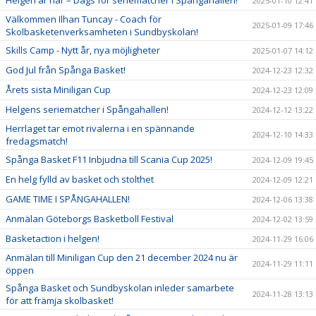
Helgen är här – Dags för seriematcher i Spångahallen!
2025-01-10 12:41
Välkommen Ilhan Tuncay - Coach för
2025-01-09 17:46
Skolbasketenverksamheten i Sundbyskolan!
Skills Camp - Nytt år, nya möjligheter
2025-01-07 14:12
God Jul från Spånga Basket!
2024-12-23 12:32
Årets sista Miniligan Cup
2024-12-23 12:09
Helgens seriematcher i Spångahallen!
2024-12-12 13:22
Herrlaget tar emot rivalerna i en spännande
2024-12-10 14:33
fredagsmatch!
Spånga Basket F11 Inbjudna till Scania Cup 2025!
2024-12-09 19:45
En helg fylld av basket och stolthet
2024-12-09 12:21
GAME TIME I SPÅNGAHALLEN!
2024-12-06 13:38
Anmälan Göteborgs Basketboll Festival
2024-12-02 13:59
Basketaction i helgen!
2024-11-29 16:06
Anmälan till Miniligan Cup den 21 december 2024 nu är
2024-11-29 11:11
öppen
Spånga Basket och Sundbyskolan inleder samarbete
2024-11-28 13:13
för att främja skolbasket!