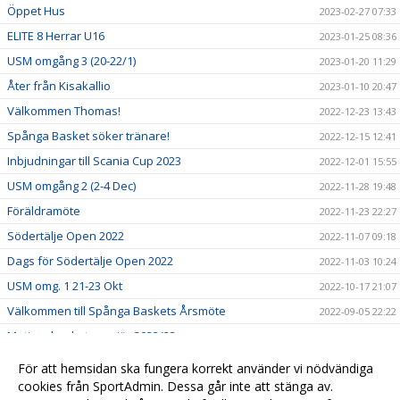
Öppet Hus
2023-02-27 07:33
ELITE 8 Herrar U16
2023-01-25 08:36
USM omgång 3 (20-22/1)
2023-01-20 11:29
Åter från Kisakallio
2023-01-10 20:47
Välkommen Thomas!
2022-12-23 13:43
Spånga Basket söker tränare!
2022-12-15 12:41
Inbjudningar till Scania Cup 2023
2022-12-01 15:55
USM omgång 2 (2-4 Dec)
2022-11-28 19:48
Föräldramöte
2022-11-23 22:27
Södertälje Open 2022
2022-11-07 09:18
Dags för Södertälje Open 2022
2022-11-03 10:24
USM omg. 1 21-23 Okt
2022-10-17 21:07
Välkommen till Spånga Baskets Årsmöte
2022-09-05 22:22
Motionsbasketpremiär 2022/23
2022-08-26 15:32
Börja spela eller coacha i Spånga Basket!
2022-06-27 16:08
För att hemsidan ska fungera korrekt använder vi nödvändiga
Välkommen till er nya hemsida!
cookies från SportAdmin. Dessa går inte att stänga av.
2022-06-21 16:11