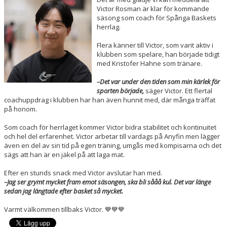
MEDLEMSAPP
Victor Rosman är klar för kommande
säsong som coach för Spånga Baskets
herrlag.
STYRELSEN
Flera känner till Victor, som varit aktiv i
DOKUMENT
klubben som spelare, han började tidigt
med Kristofer Hahne som tränare.
NYHETER
–
Det var under den tiden som min kärlek för
sporten började,
säger Victor. Ett flertal
VÅRA LAG/TRÄNARE
coachuppdrag i klubben har han även hunnit med, där många träffat
på honom.
KALENDER
Som coach för herrlaget kommer Victor bidra stabilitet och kontinuitet
och hel del erfarenhet. Victor arbetar till vardags på Anyfin men lägger
även en del av sin tid på egen träning, umgås med kompisarna och det
sägs att han är en jäkel på att laga mat.
Efter en stunds snack med Victor avslutar han med.
–Jag ser grymt mycket fram emot säsongen, ska bli sååå kul. Det var länge
sedan jag längtade efter basket så mycket.
Varmt välkommen tillbaks Victor. 💙💙💙