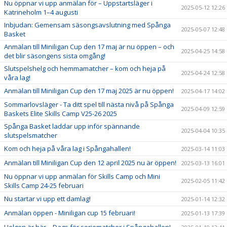
Nu öppnar vi upp anmälan för – Uppstartsläger i
2025-05-12 12:26
Katrineholm 1–4 augusti
Inbjudan: Gemensam säsongsavslutning med Spånga
2025-05-07 12:48
Basket
Anmälan till Miniligan Cup den 17 maj är nu öppen – och
2025-04-25 14:58
det blir säsongens sista omgång!
Slutspelshelg och hemmamatcher – kom och heja på
2025-04-24 12:58
våra lag!
Anmälan till Miniligan Cup den 17 maj 2025 är nu öppen!
2025-04-17 14:02
Sommarlovsläger - Ta ditt spel till nästa nivå på Spånga
2025-04-09 12:59
Baskets Elite Skills Camp V25-26 2025
Spånga Basket laddar upp inför spännande
2025-04-04 10:35
slutspelsmatcher
Kom och heja på våra lag i Spångahallen!
2025-03-14 11:03
Anmälan till Miniligan Cup den 12 april 2025 nu är öppen!
2025-03-13 16:01
Nu öppnar vi upp anmälan för Skills Camp och Mini
2025-02-05 11:42
Skills Camp 24-25 februari
Nu startar vi upp ett damlag!
2025-01-14 12:32
Anmälan öppen - Miniligan cup 15 februari!
2025-01-13 17:39