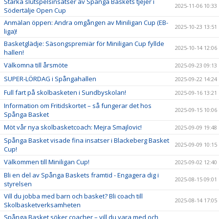
Starka slutspelsinsatser av Spånga Baskets tjejer i
2025-11-06 10:33
Södertälje Open Cup
Anmälan öppen: Andra omgången av Miniligan Cup (EB-
2025-10-23 13:51
liga)!
Basketglädje: Säsongspremiär för Miniligan Cup fyllde
2025-10-14 12:06
hallen!
Välkomna till årsmöte
2025-09-23 09:13
SUPER-LÖRDAG i Spångahallen
2025-09-22 14:24
Full fart på skolbasketen i Sundbyskolan!
2025-09-16 13:21
Information om Fritidskortet – så fungerar det hos
2025-09-15 10:06
Spånga Basket
Möt vår nya skolbasketcoach: Mejra Smajlovic!
2025-09-09 19:48
Spånga Basket visade fina insatser i Blackeberg Basket
2025-09-09 10:15
Cup!
Välkommen till Miniligan Cup!
2025-09-02 12:40
Bli en del av Spånga Baskets framtid - Engagera dig i
2025-08-15 09:01
styrelsen
Vill du jobba med barn och basket? Bli coach till
2025-08-14 17:05
Skolbasketverksamheten
Spånga Basket söker coacher – vill du vara med och