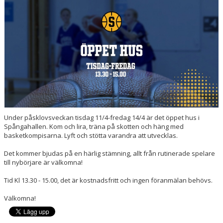
MEDLEMSAPP
STYRELSEN
DOKUMENT
NYHETER
VÅRA LAG/TRÄNARE
KALENDER
Under påsklovsveckan tisdag 11/4-fredag 14/4 är det öppet hus i
Spångahallen. Kom och lira, träna på skotten och häng med
basketkompisarna. Lyft och stötta varandra att utvecklas.
Det kommer bjudas på en härlig stämning, allt från rutinerade spelare
till nybörjare är välkomna!
Tid Kl 13.30 - 15.00, det är kostnadsfritt och ingen föranmälan behövs.
Välkomna!