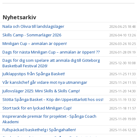
Nyhetsarkiv
Naila och Olivia till landslagsläger
2026-06-25 18:48
Skills Camp - Sommarläger 2026
2026-04-10 13:26
Miniligan Cup – anmälan är öppen!
2026-03-26 10:25
Dags för nästa Miniligan Cup – anmälan är öppen! ??
2026-01-28 09:19
Dags för dig som spelare att anmäla dig till Göteborg
2025-12-30 10:08
Basketball Festival 2026!
Julklappstips från Spånga Basket!
2025-11-25 11:33
Vår kanslichef går vidare mot nya utmaningar
2025-11-24 11:55
Jullovsläger 2025: Mini Skills & Skills Camp!
2025-11-20 14:30
Stötta Spånga Basket – Köp din Uppesittarlott hos oss!
2025-11-19 13:32
Stort tack för en lyckad Miniligan Cup!
2025-11-18 11:57
Inspirerande premiär för projektet - Spånga Coach
2025-11-09 19:09
Akademi
Fullspäckad baskethelg i Spångahallen!
2025-11-06 12:53