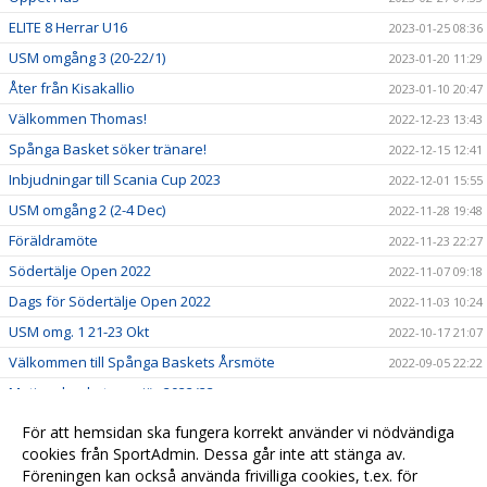
ELITE 8 Herrar U16
2023-01-25 08:36
USM omgång 3 (20-22/1)
2023-01-20 11:29
Åter från Kisakallio
2023-01-10 20:47
Välkommen Thomas!
2022-12-23 13:43
Spånga Basket söker tränare!
2022-12-15 12:41
Inbjudningar till Scania Cup 2023
2022-12-01 15:55
USM omgång 2 (2-4 Dec)
2022-11-28 19:48
Föräldramöte
2022-11-23 22:27
Södertälje Open 2022
2022-11-07 09:18
Dags för Södertälje Open 2022
2022-11-03 10:24
USM omg. 1 21-23 Okt
2022-10-17 21:07
Välkommen till Spånga Baskets Årsmöte
2022-09-05 22:22
Motionsbasketpremiär 2022/23
2022-08-26 15:32
Börja spela eller coacha i Spånga Basket!
2022-06-27 16:08
För att hemsidan ska fungera korrekt använder vi nödvändiga
cookies från SportAdmin. Dessa går inte att stänga av.
Välkommen till er nya hemsida!
2022-06-21 16:11
Föreningen kan också använda frivilliga cookies, t.ex. för
2019-12-02 15:55