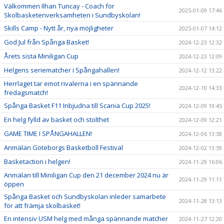
Välkommen Ilhan Tuncay - Coach för
2025-01-09 17:46
Skolbasketenverksamheten i Sundbyskolan!
Skills Camp - Nytt år, nya möjligheter
2025-01-07 14:12
God Jul från Spånga Basket!
2024-12-23 12:32
Årets sista Miniligan Cup
2024-12-23 12:09
Helgens seriematcher i Spångahallen!
2024-12-12 13:22
Herrlaget tar emot rivalerna i en spännande
2024-12-10 14:33
fredagsmatch!
Spånga Basket F11 Inbjudna till Scania Cup 2025!
2024-12-09 19:45
En helg fylld av basket och stolthet
2024-12-09 12:21
GAME TIME I SPÅNGAHALLEN!
2024-12-06 13:38
Anmälan Göteborgs Basketboll Festival
2024-12-02 13:59
Basketaction i helgen!
2024-11-29 16:06
Anmälan till Miniligan Cup den 21 december 2024 nu är
2024-11-29 11:11
öppen
Spånga Basket och Sundbyskolan inleder samarbete
2024-11-28 13:13
för att främja skolbasket!
En intensiv USM helg med många spännande matcher
2024-11-27 12:20