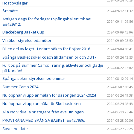
2024-09-24 10:58
Höstlovsläger!
Årsmöte
2024-09-12 11:32
Äntligen dags för fredagar i Spångahallen! Yihaa!
2024-09-11 09:56
&#129312;
Blackeberg Basket Cup
2024-09-09 13:06
Vi söker styrelseledamöter
2024-09-09 08:50
Bli en del av laget - Ledare sökes för Pojkar 2016
2024-09-04 10:41
Spånga Basket söker coach till damsenior och DU17
2024-08-26 13:53
Fullt ös på Summer Camp: Träning, aktiviteter och glädje
2024-08-22 13:02
på Kärsön!
Spånga söker styrelsemedlemmar
2024-08-12 09:14
Summer Camp 2024
2024-07-07 10:45
Nu öppnar vi upp anmälan för säsongen 2024-2025!
2024-06-26 19:38
Nu öppnar vi upp anmäla för Skolbasketen
2024-06-24 18:48
Alla individuella pristagare från avslutningen
2024-06-10 23:46
PROVTRÄNA MED SPÅNGA BASKET! &#127936;
2024-05-28 20:36
Save the date
2024-05-27 22:25