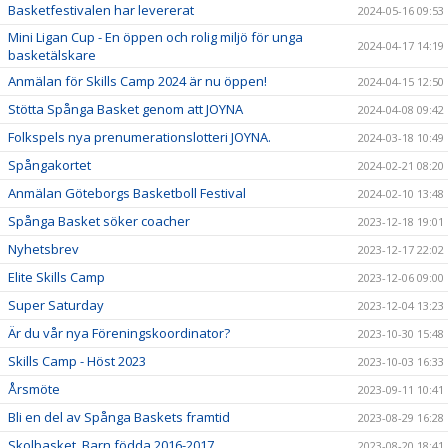
Basketfestivalen har levererat
2024-05-16 09:53
Mini Ligan Cup - En öppen och rolig miljö för unga
2024-04-17 14:19
basketälskare
Anmälan för Skills Camp 2024 är nu öppen!
2024-04-15 12:50
Stötta Spånga Basket genom att JOYNA
2024-04-08 09:42
Folkspels nya prenumerationslotteri JOYNA.
2024-03-18 10:49
Spångakortet
2024-02-21 08:20
Anmälan Göteborgs Basketboll Festival
2024-02-10 13:48
Spånga Basket söker coacher
2023-12-18 19:01
Nyhetsbrev
2023-12-17 22:02
Elite Skills Camp
2023-12-06 09:00
Super Saturday
2023-12-04 13:23
Är du vår nya Föreningskoordinator?
2023-10-30 15:48
Skills Camp - Höst 2023
2023-10-03 16:33
Årsmöte
2023-09-11 10:41
Bli en del av Spånga Baskets framtid
2023-08-29 16:28
Skolbasket, Barn födda 2016-2017
2023-08-20 18:41