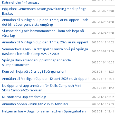
Katrineholm 1–4 augusti
Inbjudan: Gemensam säsongsavslutning med Spånga
2025-05-07 12:48
Basket
Anmälan till Miniligan Cup den 17 maj är nu öppen – och
2025-04-25 14:58
det blir säsongens sista omgång!
Slutspelshelg och hemmamatcher – kom och heja på
2025-04-24 12:58
våra lag!
Anmälan till Miniligan Cup den 17 maj 2025 är nu öppen!
2025-04-17 14:02
Sommarlovsläger - Ta ditt spel till nästa nivå på Spånga
2025-04-09 12:59
Baskets Elite Skills Camp V25-26 2025
Spånga Basket laddar upp inför spännande
2025-04-04 10:35
slutspelsmatcher
Kom och heja på våra lag i Spångahallen!
2025-03-14 11:03
Anmälan till Miniligan Cup den 12 april 2025 nu är öppen!
2025-03-13 16:01
Nu öppnar vi upp anmälan för Skills Camp och Mini
2025-02-05 11:42
Skills Camp 24-25 februari
Nu startar vi upp ett damlag!
2025-01-14 12:32
Anmälan öppen - Miniligan cup 15 februari!
2025-01-13 17:39
Helgen är här – Dags för seriematcher i Spångahallen!
2025-01-10 12:41