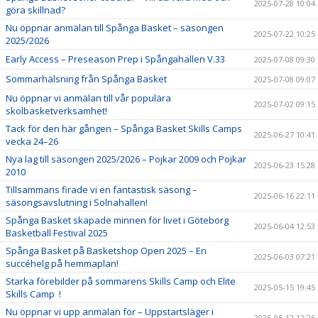
2025-07-28 10:04
göra skillnad?
Nu öppnar anmälan till Spånga Basket – säsongen
2025-07-22 10:25
2025/2026
Early Access – Preseason Prep i Spångahallen V.33
2025-07-08 09:30
Sommarhälsning från Spånga Basket
2025-07-08 09:07
Nu öppnar vi anmälan till vår populära
2025-07-02 09:15
skolbasketverksamhet!
Tack för den här gången – Spånga Basket Skills Camps
2025-06-27 10:41
vecka 24–26
Nya lag till säsongen 2025/2026 – Pojkar 2009 och Pojkar
2025-06-23 15:28
2010
Tillsammans firade vi en fantastisk säsong –
2025-06-16 22:11
säsongsavslutning i Solnahallen!
Spånga Basket skapade minnen för livet i Göteborg
2025-06-04 12:53
Basketball Festival 2025
Spånga Basket på Basketshop Open 2025 – En
2025-06-03 07:21
succéhelg på hemmaplan!
Starka förebilder på sommarens Skills Camp och Elite
2025-05-15 19:45
Skills Camp !
Nu öppnar vi upp anmälan för – Uppstartsläger i
2025-05-12 12:26