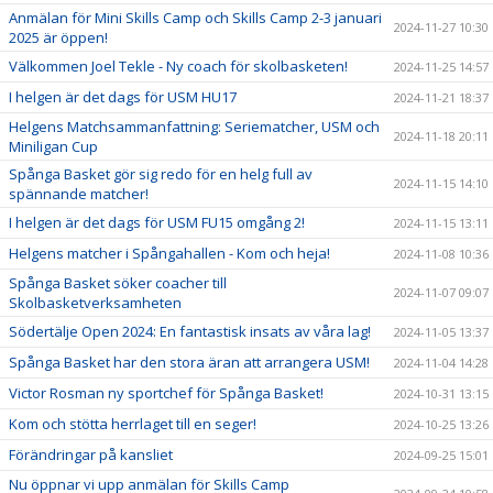
Anmälan för Mini Skills Camp och Skills Camp 2-3 januari
2024-11-27 10:30
2025 är öppen!
Välkommen Joel Tekle - Ny coach för skolbasketen!
2024-11-25 14:57
I helgen är det dags för USM HU17
2024-11-21 18:37
Helgens Matchsammanfattning: Seriematcher, USM och
2024-11-18 20:11
Miniligan Cup
Spånga Basket gör sig redo för en helg full av
2024-11-15 14:10
spännande matcher!
I helgen är det dags för USM FU15 omgång 2!
2024-11-15 13:11
Helgens matcher i Spångahallen - Kom och heja!
2024-11-08 10:36
Spånga Basket söker coacher till
2024-11-07 09:07
Skolbasketverksamheten
Södertälje Open 2024: En fantastisk insats av våra lag!
2024-11-05 13:37
Spånga Basket har den stora äran att arrangera USM!
2024-11-04 14:28
Victor Rosman ny sportchef för Spånga Basket!
2024-10-31 13:15
Kom och stötta herrlaget till en seger!
2024-10-25 13:26
Förändringar på kansliet
2024-09-25 15:01
Nu öppnar vi upp anmälan för Skills Camp