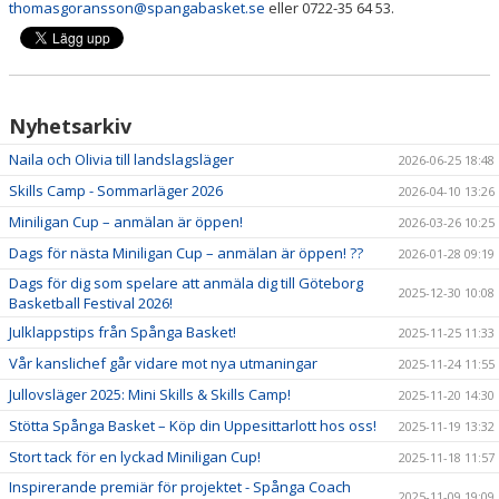
thomasgoransson@spangabasket.se
eller 0722-35 64 53.
Nyhetsarkiv
Naila och Olivia till landslagsläger
2026-06-25 18:48
Skills Camp - Sommarläger 2026
2026-04-10 13:26
Miniligan Cup – anmälan är öppen!
2026-03-26 10:25
Dags för nästa Miniligan Cup – anmälan är öppen! ??
2026-01-28 09:19
Dags för dig som spelare att anmäla dig till Göteborg
2025-12-30 10:08
Basketball Festival 2026!
Julklappstips från Spånga Basket!
2025-11-25 11:33
Vår kanslichef går vidare mot nya utmaningar
2025-11-24 11:55
Jullovsläger 2025: Mini Skills & Skills Camp!
2025-11-20 14:30
Stötta Spånga Basket – Köp din Uppesittarlott hos oss!
2025-11-19 13:32
Stort tack för en lyckad Miniligan Cup!
2025-11-18 11:57
Inspirerande premiär för projektet - Spånga Coach
2025-11-09 19:09