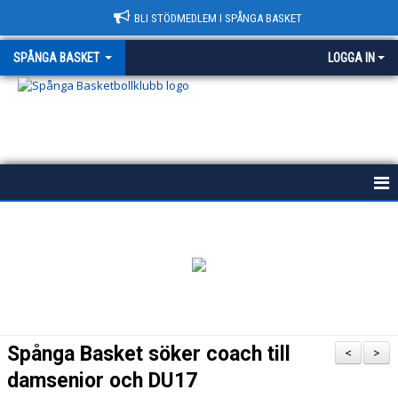
BLI STÖDMEDLEM I SPÅNGA BASKET
SPÅNGA BASKET
LOGGA IN
START
HISTORIA
POLICY
VÄRDEGRUND
Spånga Basket söker coach till
<
>
KONTAKT & HALLAR
damsenior och DU17