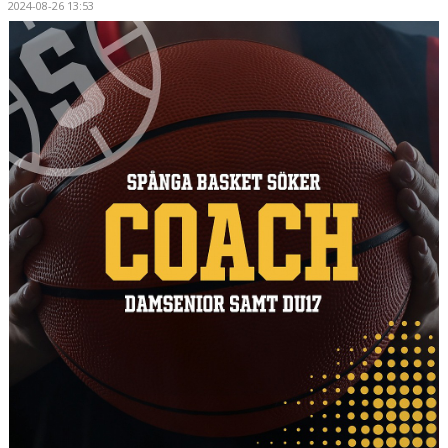
2024-08-26 13:53
MEDLEMSAPP
STYRELSEN
DOKUMENT
NYHETER
VÅRA LAG/TRÄNARE
KALENDER