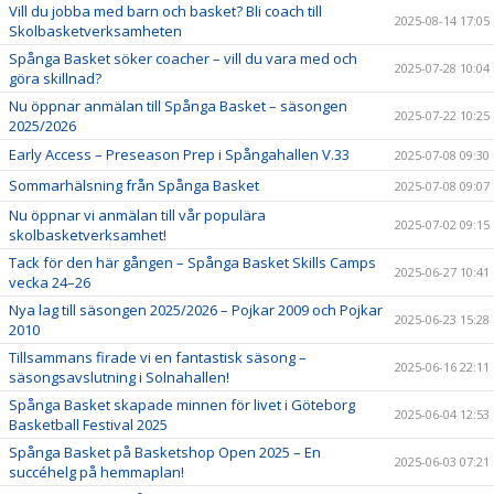
Vill du jobba med barn och basket? Bli coach till
2025-08-14 17:05
Skolbasketverksamheten
Spånga Basket söker coacher – vill du vara med och
2025-07-28 10:04
göra skillnad?
Nu öppnar anmälan till Spånga Basket – säsongen
2025-07-22 10:25
2025/2026
Early Access – Preseason Prep i Spångahallen V.33
2025-07-08 09:30
Sommarhälsning från Spånga Basket
2025-07-08 09:07
Nu öppnar vi anmälan till vår populära
2025-07-02 09:15
skolbasketverksamhet!
Tack för den här gången – Spånga Basket Skills Camps
2025-06-27 10:41
vecka 24–26
Nya lag till säsongen 2025/2026 – Pojkar 2009 och Pojkar
2025-06-23 15:28
2010
Tillsammans firade vi en fantastisk säsong –
2025-06-16 22:11
säsongsavslutning i Solnahallen!
Spånga Basket skapade minnen för livet i Göteborg
2025-06-04 12:53
Basketball Festival 2025
Spånga Basket på Basketshop Open 2025 – En
2025-06-03 07:21
succéhelg på hemmaplan!