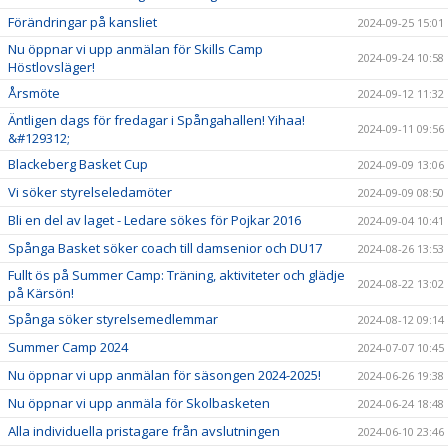
Förändringar på kansliet
2024-09-25 15:01
Nu öppnar vi upp anmälan för Skills Camp
2024-09-24 10:58
Höstlovsläger!
Årsmöte
2024-09-12 11:32
Äntligen dags för fredagar i Spångahallen! Yihaa!
2024-09-11 09:56
&#129312;
Blackeberg Basket Cup
2024-09-09 13:06
Vi söker styrelseledamöter
2024-09-09 08:50
Bli en del av laget - Ledare sökes för Pojkar 2016
2024-09-04 10:41
Spånga Basket söker coach till damsenior och DU17
2024-08-26 13:53
Fullt ös på Summer Camp: Träning, aktiviteter och glädje
2024-08-22 13:02
på Kärsön!
Spånga söker styrelsemedlemmar
2024-08-12 09:14
Summer Camp 2024
2024-07-07 10:45
Nu öppnar vi upp anmälan för säsongen 2024-2025!
2024-06-26 19:38
Nu öppnar vi upp anmäla för Skolbasketen
2024-06-24 18:48
Alla individuella pristagare från avslutningen
2024-06-10 23:46