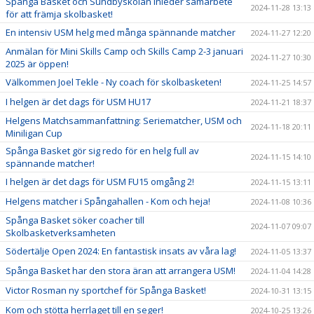
Spånga Basket och Sundbyskolan inleder samarbete
2024-11-28 13:13
för att främja skolbasket!
En intensiv USM helg med många spännande matcher
2024-11-27 12:20
Anmälan för Mini Skills Camp och Skills Camp 2-3 januari
2024-11-27 10:30
2025 är öppen!
Välkommen Joel Tekle - Ny coach för skolbasketen!
2024-11-25 14:57
I helgen är det dags för USM HU17
2024-11-21 18:37
Helgens Matchsammanfattning: Seriematcher, USM och
2024-11-18 20:11
Miniligan Cup
Spånga Basket gör sig redo för en helg full av
2024-11-15 14:10
spännande matcher!
I helgen är det dags för USM FU15 omgång 2!
2024-11-15 13:11
Helgens matcher i Spångahallen - Kom och heja!
2024-11-08 10:36
Spånga Basket söker coacher till
2024-11-07 09:07
Skolbasketverksamheten
Södertälje Open 2024: En fantastisk insats av våra lag!
2024-11-05 13:37
Spånga Basket har den stora äran att arrangera USM!
2024-11-04 14:28
Victor Rosman ny sportchef för Spånga Basket!
2024-10-31 13:15
Kom och stötta herrlaget till en seger!
2024-10-25 13:26