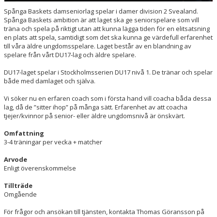
Spånga Baskets damseniorlag spelar i damer division 2 Svealand.
Spånga Baskets ambition är att laget ska ge seniorspelare som vill
träna och spela på riktigt utan att kunna lägga tiden för en elitsatsning
en plats att spela, samtidigt som det ska kunna ge värdefull erfarenhet
till våra äldre ungdomsspelare. Laget består av en blandning av
spelare från vårt DU17-lag och äldre spelare.
DU17-laget spelar i Stockholmsserien DU17 nivå 1. De tränar och spelar
både med damlaget och själva.
Vi söker nu en erfaren coach som i första hand vill coacha båda dessa
lag, då de ”sitter ihop” på många sätt. Erfarenhet av att coacha
tjejer/kvinnor på senior- eller äldre ungdomsnivå är önskvärt.
Omfattning
3-4 träningar per vecka + matcher
Arvode
Enligt överenskommelse
Tillträde
Omgående
För frågor och ansökan till tjänsten, kontakta Thomas Göransson på