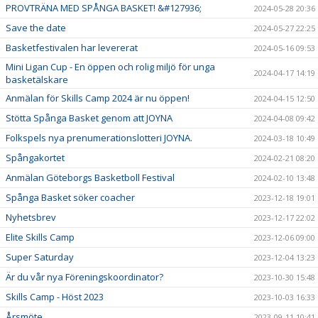
PROVTRÄNA MED SPÅNGA BASKET! &#127936;
2024-05-28 20:36
Save the date
2024-05-27 22:25
Basketfestivalen har levererat
2024-05-16 09:53
Mini Ligan Cup - En öppen och rolig miljö för unga
2024-04-17 14:19
basketälskare
Anmälan för Skills Camp 2024 är nu öppen!
2024-04-15 12:50
Stötta Spånga Basket genom att JOYNA
2024-04-08 09:42
Folkspels nya prenumerationslotteri JOYNA.
2024-03-18 10:49
Spångakortet
2024-02-21 08:20
Anmälan Göteborgs Basketboll Festival
2024-02-10 13:48
Spånga Basket söker coacher
2023-12-18 19:01
Nyhetsbrev
2023-12-17 22:02
Elite Skills Camp
2023-12-06 09:00
Super Saturday
2023-12-04 13:23
Är du vår nya Föreningskoordinator?
2023-10-30 15:48
Skills Camp - Höst 2023
2023-10-03 16:33
Årsmöte
2023-09-11 10:41