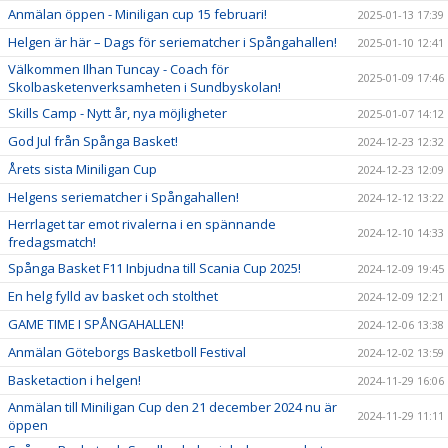
Anmälan öppen - Miniligan cup 15 februari!
2025-01-13 17:39
Helgen är här – Dags för seriematcher i Spångahallen!
2025-01-10 12:41
Välkommen Ilhan Tuncay - Coach för
2025-01-09 17:46
Skolbasketenverksamheten i Sundbyskolan!
Skills Camp - Nytt år, nya möjligheter
2025-01-07 14:12
God Jul från Spånga Basket!
2024-12-23 12:32
Årets sista Miniligan Cup
2024-12-23 12:09
Helgens seriematcher i Spångahallen!
2024-12-12 13:22
Herrlaget tar emot rivalerna i en spännande
2024-12-10 14:33
fredagsmatch!
Spånga Basket F11 Inbjudna till Scania Cup 2025!
2024-12-09 19:45
En helg fylld av basket och stolthet
2024-12-09 12:21
GAME TIME I SPÅNGAHALLEN!
2024-12-06 13:38
Anmälan Göteborgs Basketboll Festival
2024-12-02 13:59
Basketaction i helgen!
2024-11-29 16:06
Anmälan till Miniligan Cup den 21 december 2024 nu är
2024-11-29 11:11
öppen