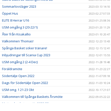
Sommarlovsläger 2023
2023-03-13 14:10
Öppet Hus
2023-02-27 07:33
ELITE 8 Herrar U16
2023-01-25 08:36
USM omgång 3 (20-22/1)
2023-01-20 11:29
Åter från Kisakallio
2023-01-10 20:47
Välkommen Thomas!
2022-12-23 13:43
Spånga Basket söker tränare!
2022-12-15 12:41
Inbjudningar till Scania Cup 2023
2022-12-01 15:55
USM omgång 2 (2-4 Dec)
2022-11-28 19:48
Föräldramöte
2022-11-23 22:27
Södertälje Open 2022
2022-11-07 09:18
Dags för Södertälje Open 2022
2022-11-03 10:24
USM omg. 1 21-23 Okt
2022-10-17 21:07
Välkommen till Spånga Baskets Årsmöte
2022-09-05 22:22
Motionsbasketpremiär 2022/23
2022-08-26 15:32
Börja spela eller coacha i Spånga Basket!
2022-06-27 16:08