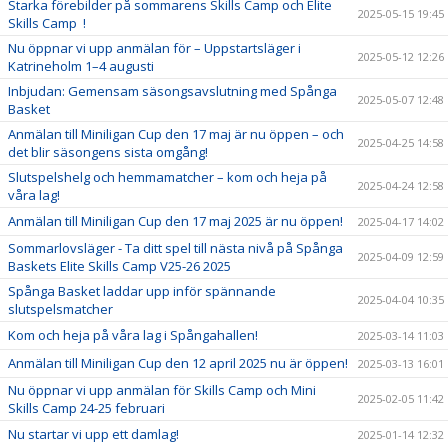
Starka förebilder på sommarens Skills Camp och Elite
2025-05-15 19:45
Skills Camp !
Nu öppnar vi upp anmälan för – Uppstartsläger i
2025-05-12 12:26
Katrineholm 1–4 augusti
Inbjudan: Gemensam säsongsavslutning med Spånga
2025-05-07 12:48
Basket
Anmälan till Miniligan Cup den 17 maj är nu öppen – och
2025-04-25 14:58
det blir säsongens sista omgång!
Slutspelshelg och hemmamatcher – kom och heja på
2025-04-24 12:58
våra lag!
Anmälan till Miniligan Cup den 17 maj 2025 är nu öppen!
2025-04-17 14:02
Sommarlovsläger - Ta ditt spel till nästa nivå på Spånga
2025-04-09 12:59
Baskets Elite Skills Camp V25-26 2025
Spånga Basket laddar upp inför spännande
2025-04-04 10:35
slutspelsmatcher
Kom och heja på våra lag i Spångahallen!
2025-03-14 11:03
Anmälan till Miniligan Cup den 12 april 2025 nu är öppen!
2025-03-13 16:01
Nu öppnar vi upp anmälan för Skills Camp och Mini
2025-02-05 11:42
Skills Camp 24-25 februari
Nu startar vi upp ett damlag!
2025-01-14 12:32