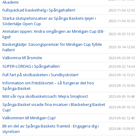
Akademi
Fullspäckad baskethelg i Spångahallen!
2025-11-06 12:53
Starka slutspelsinsatser av Spånga Baskets tjejer i
2025-11-06 10:33
Södertälje Open Cup
Anmälan öppen: Andra omgången av Miniligan Cup (EB-
2025-10-23 13:51
liga)!
Basketglädje: Säsongspremiär för Miniligan Cup fyllde
2025-10-14 12:06
hallen!
Välkomna till årsmöte
2025-09-23 09:13
SUPER-LÖRDAG i Spångahallen
2025-09-22 14:24
Full fart på skolbasketen i Sundbyskolan!
2025-09-16 13:21
Information om Fritidskortet – så fungerar det hos
2025-09-15 10:06
Spånga Basket
Möt vår nya skolbasketcoach: Mejra Smajlovic!
2025-09-09 19:48
Spånga Basket visade fina insatser i Blackeberg Basket
2025-09-09 10:15
Cup!
Välkommen till Miniligan Cup!
2025-09-02 12:40
Bli en del av Spånga Baskets framtid - Engagera dig i
2025-08-15 09:01
styrelsen