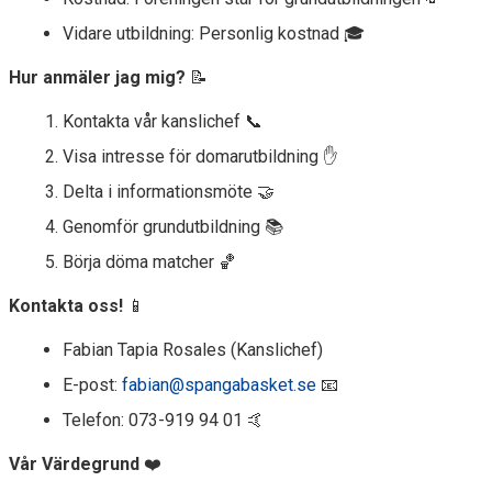
Vidare utbildning: Personlig kostnad 🎓
Hur anmäler jag mig?
📝
Kontakta vår kanslichef 📞
Visa intresse för domarutbildning ✋
Delta i informationsmöte 🤝
Genomför grundutbildning 📚
Börja döma matcher 🏀
Kontakta oss!
📱
Fabian Tapia Rosales (Kanslichef)
E-post:
fabian@spangabasket.se
📧
Telefon: 073-919 94 01 🤙
Vår Värdegrund
❤️