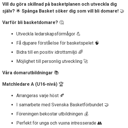
SKAFFA SPÅNGAKORTET
Vill du göra skillnad på basketplanen och utveckla dig
själv?
🌟
Spånga Basket söker dig som vill bli domare!
🤝
Varför bli basketdomare?
🤔
Utveckla ledarskapsförmågor 💪
Få djupare förståelse för basketspelet 🧠
Bidra till en positiv idrottsmiljö 🌈
Möjlighet till personlig utveckling 🚀
Våra domarutbildningar
📚
Matchledare A (U16-nivå)
🏆
Arrangeras varje höst 🍂
I samarbete med Svenska Basketförbundet 🤝
Föreningen bekostar utbildningen 💰
Perfekt för unga och vuxna intresserade 👥