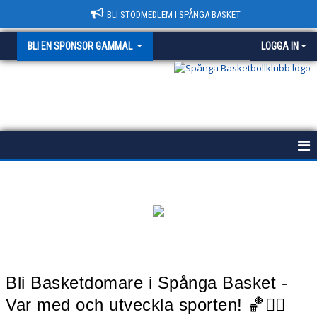
BLI STÖDMEDLEM I SPÅNGA BASKET
BLI EN SPONSOR GAMMAL
LOGGA IN
BLI EN SPONSOR
BLI EN STÖDMEDLEM
BLI EN LAGFÖRÄLDER
BLI EN DOMARE
Bli Basketdomare i Spånga Basket -
BLI EN FUNKTIONÄR
Var med och utveckla sporten! 🏀👨‍⚖