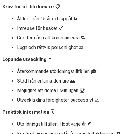
Krav för att bli domare
📋
Ålder: Från 15 år och uppåt 🎂
Intresse för basket 🏀
God förmåga att kommunicera 💬
Lugn och rättvis personlighet ⚖️
Löpande utveckling
🌱
Återkommande utbildningstillfällen 🎓
Stöd från erfarna domare 👥
Möjlighet att döma i Miniligan 🏆
Utveckla dina färdigheter successivt 📈
Praktisk information
🗓️
Utbildningstillfällen: Höst varje år 🍂
Kostnad: Föreningen står för grundutbildningen 💸