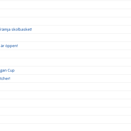
n
främja skolbasket!
5 är öppen!
igan Cup
tcher!