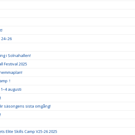
t!
a 24–26
ng i Solnahallen!
l Festival 2025
 hemmaplan!
Camp !
 1–4 augusti
t
blir säsongens sista omgång!
!
ts Elite Skills Camp V25-26 2025