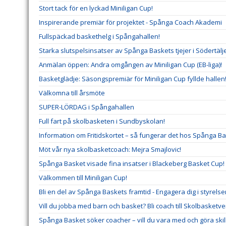
Stort tack för en lyckad Miniligan Cup!
Inspirerande premiär för projektet - Spånga Coach Akademi
Fullspäckad baskethelg i Spångahallen!
Starka slutspelsinsatser av Spånga Baskets tjejer i Södertäl
Anmälan öppen: Andra omgången av Miniligan Cup (EB-liga)!
Basketglädje: Säsongspremiär för Miniligan Cup fyllde hallen
Välkomna till årsmöte
SUPER-LÖRDAG i Spångahallen
Full fart på skolbasketen i Sundbyskolan!
Information om Fritidskortet – så fungerar det hos Spånga B
Möt vår nya skolbasketcoach: Mejra Smajlovic!
Spånga Basket visade fina insatser i Blackeberg Basket Cup!
Välkommen till Miniligan Cup!
Bli en del av Spånga Baskets framtid - Engagera dig i styrels
Vill du jobba med barn och basket? Bli coach till Skolbasket
Spånga Basket söker coacher – vill du vara med och göra ski