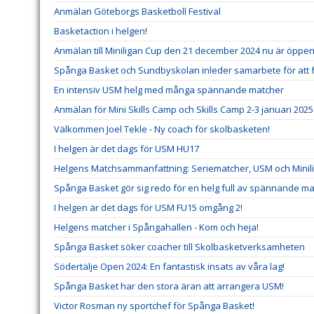
Anmälan Göteborgs Basketboll Festival
Basketaction i helgen!
Anmälan till Miniligan Cup den 21 december 2024 nu är öppe
Spånga Basket och Sundbyskolan inleder samarbete för att 
En intensiv USM helg med många spännande matcher
Anmälan för Mini Skills Camp och Skills Camp 2-3 januari 202
Välkommen Joel Tekle - Ny coach för skolbasketen!
I helgen är det dags för USM HU17
Helgens Matchsammanfattning: Seriematcher, USM och Minil
Spånga Basket gör sig redo för en helg full av spännande ma
I helgen är det dags för USM FU15 omgång 2!
Helgens matcher i Spångahallen - Kom och heja!
Spånga Basket söker coacher till Skolbasketverksamheten
Södertälje Open 2024: En fantastisk insats av våra lag!
Spånga Basket har den stora äran att arrangera USM!
Victor Rosman ny sportchef för Spånga Basket!