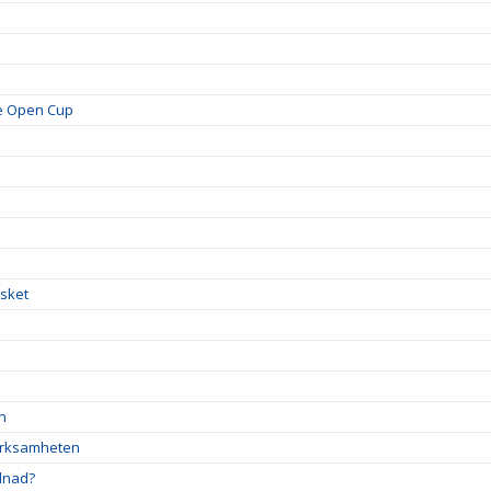
je Open Cup
!
asket
en
verksamheten
llnad?