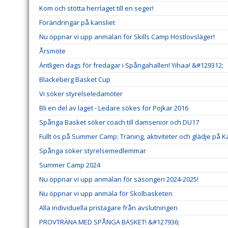
Kom och stötta herrlaget till en seger!
Förändringar på kansliet
Nu öppnar vi upp anmälan för Skills Camp Höstlovsläger!
Årsmöte
Äntligen dags för fredagar i Spångahallen! Yihaa! &#129312;
Blackeberg Basket Cup
Vi söker styrelseledamöter
Bli en del av laget - Ledare sökes för Pojkar 2016
Spånga Basket söker coach till damsenior och DU17
Fullt ös på Summer Camp: Träning, aktiviteter och glädje på K
Spånga söker styrelsemedlemmar
Summer Camp 2024
Nu öppnar vi upp anmälan för säsongen 2024-2025!
Nu öppnar vi upp anmäla för Skolbasketen
Alla individuella pristagare från avslutningen
PROVTRÄNA MED SPÅNGA BASKET! &#127936;