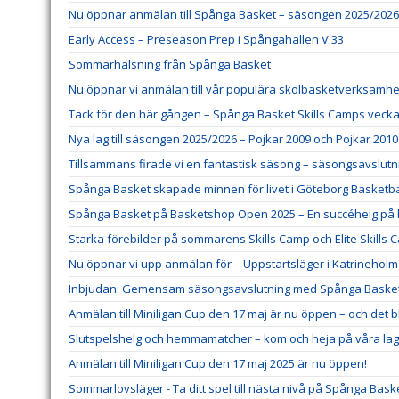
Nu öppnar anmälan till Spånga Basket – säsongen 2025/2026
Early Access – Preseason Prep i Spångahallen V.33
Sommarhälsning från Spånga Basket
Nu öppnar vi anmälan till vår populära skolbasketverksamhe
Tack för den här gången – Spånga Basket Skills Camps veck
Nya lag till säsongen 2025/2026 – Pojkar 2009 och Pojkar 2010
Tillsammans firade vi en fantastisk säsong – säsongsavslutni
Spånga Basket skapade minnen för livet i Göteborg Basketbal
Spånga Basket på Basketshop Open 2025 – En succéhelg på
Starka förebilder på sommarens Skills Camp och Elite Skills 
Nu öppnar vi upp anmälan för – Uppstartsläger i Katrineholm
Inbjudan: Gemensam säsongsavslutning med Spånga Baske
Anmälan till Miniligan Cup den 17 maj är nu öppen – och det 
Slutspelshelg och hemmamatcher – kom och heja på våra lag
Anmälan till Miniligan Cup den 17 maj 2025 är nu öppen!
Sommarlovsläger - Ta ditt spel till nästa nivå på Spånga Baske