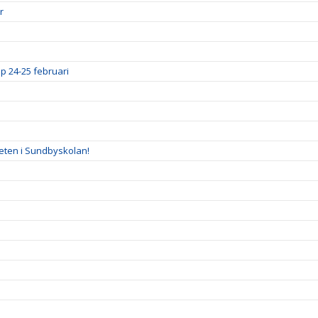
r
p 24-25 februari
eten i Sundbyskolan!