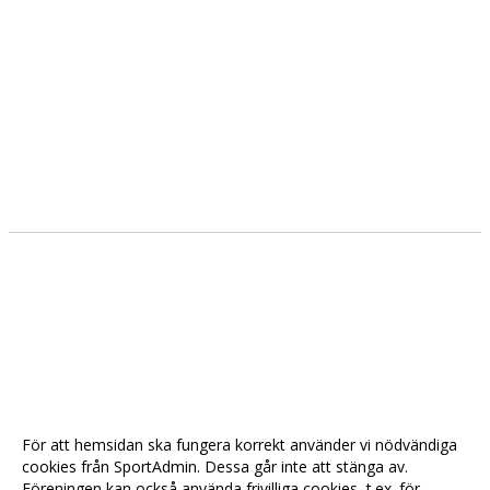
THE GOLDEN KITCHEN
MILLE LIRE
SPÅNGA OPTIK
RAINBOW
THE HIGHLANDER
DENNIS KÖTT
STYRELSEN
DOKUMENT
NYHETER
För att hemsidan ska fungera korrekt använder vi nödvändiga
VÅRA LAG/TRÄNARE
cookies från SportAdmin. Dessa går inte att stänga av.
Föreningen kan också använda frivilliga cookies, t.ex. för