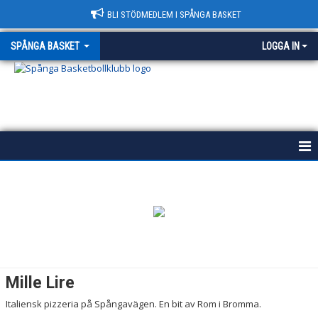
BLI STÖDMEDLEM I SPÅNGA BASKET
SPÅNGA BASKET
LOGGA IN
START
HISTORIA
POLICY
VÄRDEGRUND
Mille Lire
KONTAKT & HALLAR
Italiensk pizzeria på Spångavägen. En bit av Rom i Bromma.