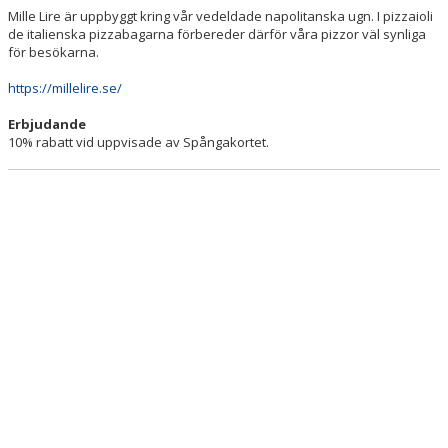
MEDLEMSAPP
Mille Lire är uppbyggt kring vår vedeldade napolitanska ugn. I pizzaioli
de italienska pizzabagarna förbereder därför våra pizzor väl synliga
för besökarna.
BÖRJA SPELA
https://millelire.se/
BÖRJA COACHA
Erbjudande
10% rabatt vid uppvisade av Spångakortet.
BLI LAGFÖRÄLDER
BLI STÖDMEDLEM
VILL DU SYNAS MED SPÅNGA BASKET?
TRÄNINGSKLINIKEN
MINILIGAN CUP 24/25
KELP
BR AXELSSONS
GEORGES KLIPP