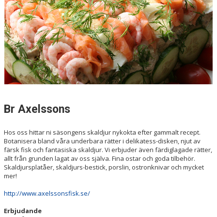
MEDLEMSAPP
BÖRJA SPELA
BÖRJA COACHA
BLI LAGFÖRÄLDER
BLI STÖDMEDLEM
Br Axelssons
VILL DU SYNAS MED SPÅNGA BASKET?
TRÄNINGSKLINIKEN
Hos oss hittar ni säsongens skaldjur nykokta efter gammalt recept.
Botanisera bland våra underbara rätter i delikatess-disken, njut av
färsk fisk och fantasiska skaldjur. Vi erbjuder även färdiglagade rätter,
MINILIGAN CUP 24/25
allt från grunden lagat av oss själva. Fina ostar och goda tilbehör.
Skaldjursplatåer, skaldjurs-bestick, porslin, ostronknivar och mycket
KELP
mer!
http://www.axelssonsfisk.se/
BR AXELSSONS
Erbjudande
GEORGES KLIPP