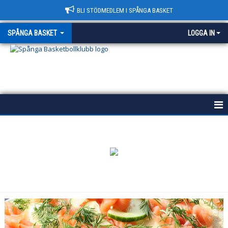
BLI STÖDMEDLEM I SPÅNGA BASKET
SPÅNGA BASKET
LOGGA IN
START
HISTORIA
POLICY
VÄRDEGRUND
KONTAKT & HALLAR