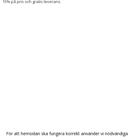
15% på pris och gratis leverans.
THE GOLDEN KITCHEN
MILLE LIRE
SPÅNGA OPTIK
RAINBOW
THE HIGHLANDER
DENNIS KÖTT
STYRELSEN
DOKUMENT
NYHETER
VÅRA LAG/TRÄNARE
För att hemsidan ska fungera korrekt använder vi nödvändiga