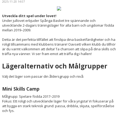
2025-11-20 14:07
Utveckla ditt spel under lovet!
Under jullovet erbjuder Spånga Basket tre spännande och
utvecklande 2-dagars träningsläger för alla barn och ungdomar födda
mellan 2019–2009.
Detta är det perfekta tillfället att finslipa dina basketfärdigheter och ha
roligt tillsammans med klubbens tränare! Oavsett vilken klubb du tillhör
är du varmt välkommen att delta! Ta chansen att slipa på dina skills och
träffa nya vänner. Vi ser fram emot att träffa dig i hallen!
Lägeralternativ och Målgrupper
Välj det läger som passar din åldersgrupp och nivå:
Mini Skills Camp
Målgrupp: Spelare födda 2017–2019
Fokus: Ett roligt och utvecklande läger för våra yngsta! Vi fokuserar på
att bygga en stark teknisk grund: passa, dribbla, skjuta, spelförståelse
och fys.