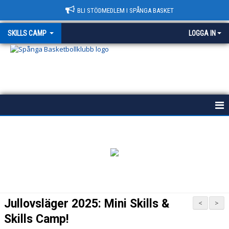
BLI STÖDMEDLEM I SPÅNGA BASKET
SKILLS CAMP
LOGGA IN
HEM
SKILLS CAMP
DOKUMENT
BILDGALLERI
Jullovsläger 2025: Mini Skills &
<
>
KONTAKT
Skills Camp!